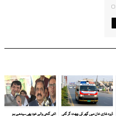
ڈیرہ غازی خان میں گھر کی چھت گر گئی
الٹی گنتی والے خود بھی سیدھے ہو