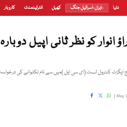
دنیا
ایران-اسرائیل جنگ
کھیل
انٹرٹینمنٹ
کاروبار
 انوار کو نظر ثانی اپیل دوبارہ
 آج ایگزٹ کنٹرول لسٹ (ای سی ایل )میں سے نام نکلوانے کی درخواس
|
May 1