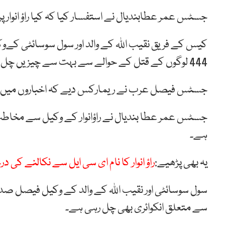
جسٹس عمر عطابندیال نے استفسار کیا کہ کیا راؤ انوار پر 
کیس کے فریق نقیب اللہ کے والد اور سول سوسائٹی کےوک
444 لوگوں کے قتل کے حوالے سے بہت سے چیزیں چل رہی ہیں۔
جسٹس فیصل عرب نے ریمارکس دیے کہ اخباروں میں تو آتا ہ
جسٹس عمر عطا بندیال نے راؤانوار کے وکیل سے مخاطب ہو
ہے۔
یہ بھی پڑھیے:
راؤ انوار کا نام ای سی ایل سے نکالنے کی 
سول سوسائٹی اور نقیب اللہ کے والد کے وکیل فیصل صدیقی 
سے متعلق انکوائری بھی چل رہی ہے۔