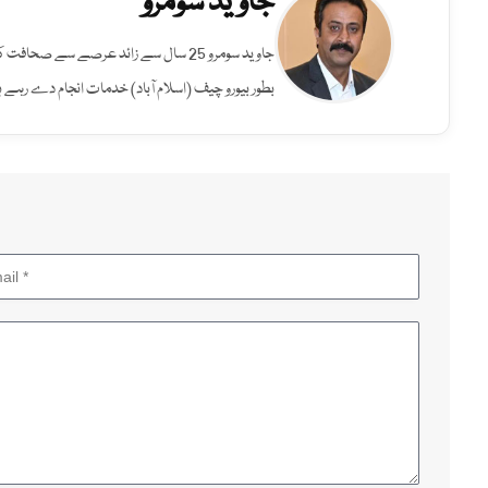
جاوید سومرو
جاوید سومرو 25 سال سے زائد عرصے سے صح
بطور بیورو چیف (اسلام آباد) خدمات انجام دے رہے ہ