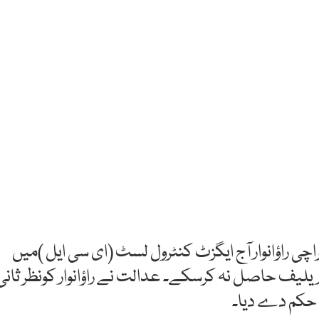
ی راؤانوار آج ایگزٹ کنٹرول لسٹ (ای سی ایل )میں
لیف حاصل نہ کرسکے۔ عدالت نے راؤانوار کونظر ثانی
 حکم دے دیا۔