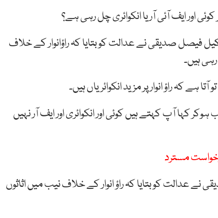
کوئی اور ایف آئی آر یا انکوائری چل رہی ہے؟
یل فیصل صدیقی نے عدالت کو بتایا کہ راؤانوار کے خلاف
ے کہ راؤ انوار پر مزید انکوائریاں ہیں۔
کر کہا آپ کہتے ہیں کوئی اور انکوائری اور ایف آر نہیں
درخواست مسترد
نے عدالت کو بتایا کہ راؤ انوار کے خلاف نیب میں اثاثوں