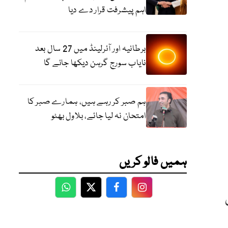
اہم پیشرفت قرار دے دیا
برطانیہ اور آئرلینڈ میں 27 سال بعد
نایاب سورج گرہن دیکھا جائے گا
ہم صبر کر رہے ہیں، ہمارے صبر کا
امتحان نہ لیا جائے، بلاول بھٹو
ہمیں فالو کریں
WhatsApp
Twitter
Facebook
Facebook