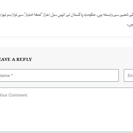
افت کے شعبے سے وابستہ ہیں، حکومتِ پاکستان نے انہیں سول اعزاز "تمغۂ امتیاز" سے نوازا،ہم نیوز 
یں۔
EAVE A REPLY