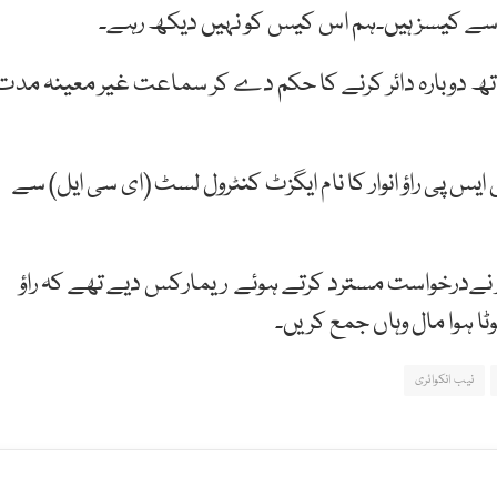
سے کیسز ہیں۔ہم اس کیس کو نہیں دیکھ رہے۔
ساتھ دوبارہ دائر کرنے کا حکم دے کر سماعت غیر معینہ مدت
ے سابق ایس ایس پی راؤ انوار کا نام ایگزٹ کنٹرول لسٹ (ای سی ایل) سے
رخواست مسترد کرتے ہوئے ریمارکس دیے تھے کہ راؤ
ا ہوا مال وہاں جمع کریں۔
نیب انکوائری