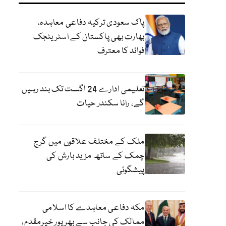
پاک سعودی ترکیہ دفاعی معاہدہ،
بھارت بھی پاکستان کے اسٹریٹجک
فوائد کا معترف
تعلیمی ادارے 24 اگست تک بند رہیں
گے، رانا سکندر حیات
ملک کے مختلف علاقوں میں گرج
چمک کے ساتھ مزید بارش کی
پیشگوئی
مکہ دفاعی معاہدے کا اسلامی
ممالک کی جانب سے بھرپور خیرمقدم،