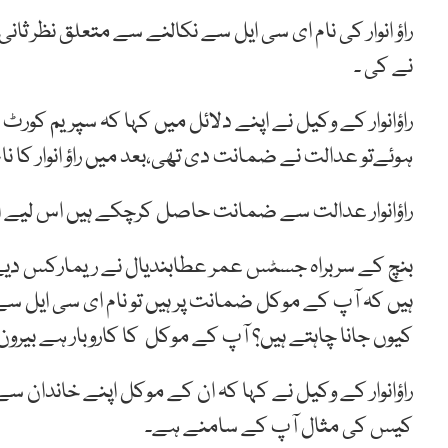
راؤ انوار کی نام ای سی ایل سے نکالنے سے متعلق نظر ث
نے کی ۔
راؤانوار کے وکیل نے اپنے دلائل میں کہا کہ سپریم کورٹ ن
ہوئےتو عدالت نے ضمانت دی تھی،بعد میں راؤ انوار کا نام 
راؤانوار عدالت سے ضمانت حاصل کرچکے ہیں اس لیے ان 
بنچ کے سربراہ جسٹس عمر عطابندیال نے ریمارکس دیے 
ہیں کہ آپ کے موکل ضمانت پر ہیں تو نام ای سی ایل سے 
کیوں جانا چاہتے ہیں؟ آپ کے موکل کا کاروبار ہے بیر
راؤانوار کے وکیل نے کہا کہ ان کے موکل اپنے خاندان 
کیس کی مثال آپ کے سامنے ہے۔