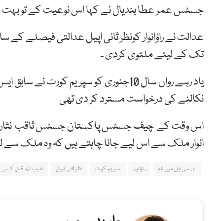
جسٹس عمر عطا بندیال نے کہا اس نوعیت کے تو بہت 
عدالت نے راؤانوار کونظر ثانی اپیل عدالتی فیصلے کے 
تک کے لیئے ملتوی کردی ۔
یاد رہے رواں سال 10جنوری کو سپریم کورٹ ن
نکالنے کی درخواست مسترد کر دی تھی
اس وقت کے چیف جسٹس پاکستان جسٹس ثاقب نثار نےد
انوار ملک سے اس لیے جانا چاہتے ہیں کہ وہ ملک سے لوٹ
ای سی ایل میں نام
راؤانوار
سپریم کورٹ
نظر ثانی اپیل
نقیب اللہ قتل کیس