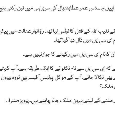
انی اپیل جسٹس عمر عطابندیال کی سربراہی میں تین رکنی بنچ
ے نقیب اللہ کے قتل کا نوٹس لیا تھا۔ راؤ انوار عدالت میں پی
ای سی ایل میں ڈال دیا گیا تھا۔
کانام ای سی ایل میں رکھنے کا جواز نہیں ہے۔
کہ ای سی ایل سے نام نکلوانے کا ایک طریقہ ہے۔آپ کہتے
بھی نکالا جائے، آپ کے موکل پولیس آفیسر ہیں تو وہ بیرون
ون ملک؟
سے ملنے کے لیئے بیرون ملک جانا چاہتے ہیں۔ پرویز مشرف