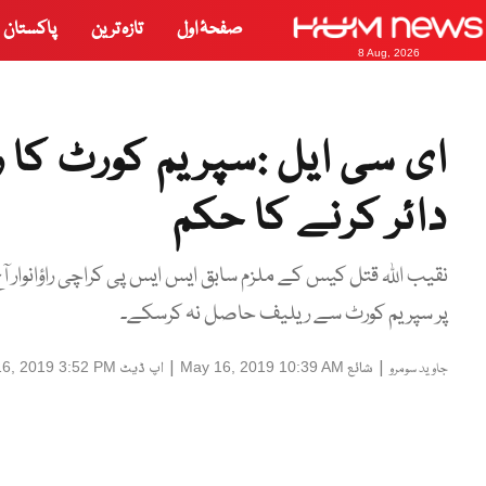
صفحۂ اول
تازہ ترین
پاکستان
8 Aug, 2026
ای سی ایل :سپریم کورٹ کا راؤ
دائر کرنے کا حکم
نقیب اللہ قتل کیس کے ملزم سابق ایس ایس پی کراچی راؤانوار
پر سپریم کورٹ سے ریلیف حاصل نہ کرسکے۔
|
شائع
|
اپ ڈیٹ
6, 2019 3:52 PM
May 16, 2019 10:39 AM
جاوید سومرو