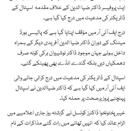
ایٹ پروفیسر ڈاکٹر ضیا الدین کے خلاف مقدمہ اسپتال کے
ڈائریکٹر کی مدعیت میں درج کیا گیا ہے۔
درج ایف آئی آر میں مؤقف اپنایا گیا ہے کہ پالیسی بورڈ
میٹنگ کے دوران ڈاکٹر ضیا الدین آفریدی دیگر کے ہمراہ
داخل ہوئے جہاں موجود ڈاکٹر نوشیروان برکی کونہ صرف
دھمکیاں دیں بلکہ گندے انڈے بھی پھینکے گئے۔
اسپتال کے ڈائریکٹر کی مدعیت میں درج کرائی جانے والی
ایف آئی آر میں کہا گیا ہے کہ ڈاکٹر ضیاالدین نے اسپتال
پہنچنے پروزیرصحت پر حملہ کیا۔
خیبرپختونخوا ڈاکٹرز کونسل نے گزشتہ روز جاری اعلامیے میں
الزام عائد کیا کہ انہیں تھانے میں رات گئے مذاکرات کے نام