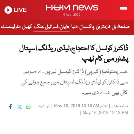
LIVE
9 Aug, 2026
صفحۂ اول
تازہ ترین
پاکستان
دنیا
ایران-اسرائیل جنگ
کھیل
انٹرٹینمنٹ
ڈاکٹرز کونسل کا احتجاج،لیڈی ریڈنگ اسپتال
پشاور میں کام ٹھپ
خیبر پختونخوا (کےپی) ڈاکٹرز کونسل نے پورے صوبے
سے ڈاکٹرز کو لیڈی ریڈنگ اسپتال میں جمع ہونے کی
کال بھی دے دی ہے۔
|
شائع
|
اپ ڈیٹ
May 16, 2019 10:16 AM
فاطمہ نازش
|
May 16, 2019 12:12 PM