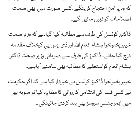
کہ وہ پر امن احتجاج کرینگے ،کسی صورت میں بھی صحت
اصلاحات کو نہیں مانیں گے۔
ڈاکٹرز کونسل کی طرف سے مطالبہ کیا گیاہے کہ وزیر صحت
خیبر پختونخوا ہشام انعام اللہ اور ڈی ایس پی کیخلاف مقدمہ
درج کیا جائے۔ ڈاکٹرز کی طرف سے صوبائی وزیر صحت ڈاکٹر
ہشام انعام کواستعفے کا مطالبہ بھی سامنے آیاہے۔
خیبر پختونخوا ڈاکٹرز کونسل نے خبردار کیا ہے کہ اگر حکومت
نے کسی قسم کی انتقامی کارروائی کا مظاہرہ کیا تو صوبہ بھر
میں ایمرجنسی سروسز بھی بند کردی جائینگی ۔