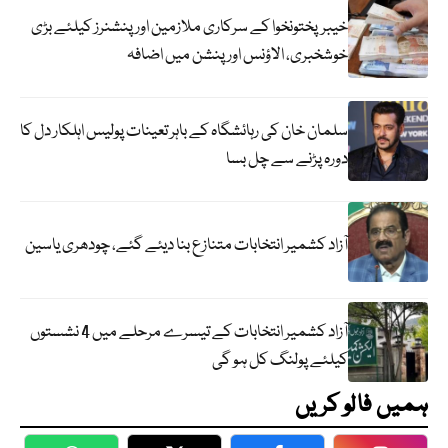
خیبرپختونخوا کے سرکاری ملازمین اور پنشنرز کیلئے بڑی
خوشخبری، الاؤنس اور پنشن میں اضافہ
سلمان خان کی رہائشگاہ کے باہر تعینات پولیس اہلکار دل کا
دورہ پڑنے سے چل بسا
آزاد کشمیر انتخابات متنازع بنا دیئے گئے، چودھری یاسین
آزاد کشمیر انتخابات کے تیسرے مرحلے میں 4 نشستوں
کیلئے پولنگ کل ہو گی
ہمیں فالو کریں