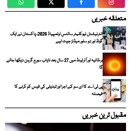
WhatsApp
Twitter
Facebook
Faceboo
متعلقہ خبریں
انٹرنیشنل نیوکلیئر سائنس اولمپیاڈ 2026، پاکستان نے ایک
گولڈ اور دو سلور میڈلز جیت لیے
برطانیہ اور آئرلینڈ میں 27 سال بعد نایاب سورج گرہن دیکھا جائے
گا
پی ٹی اے کا ای سم کے اجرا اور تبدیلی کی فیس کم کرنے کا
فیصلہ
مقبول ترین خبریں