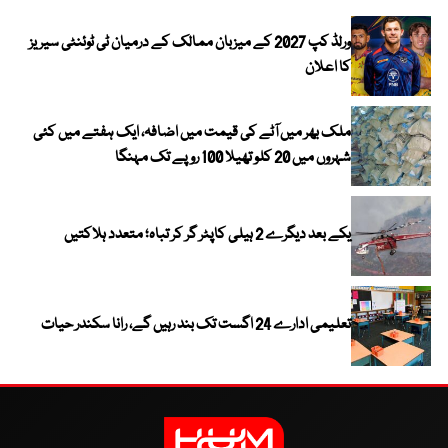
ورلڈ کپ 2027 کے میزبان ممالک کے درمیان ٹی ٹوئنٹی سیریز
کا اعلان
ملک بھر میں آٹے کی قیمت میں اضافہ، ایک ہفتے میں کئی
شہروں میں 20 کلو تھیلا 100 روپے تک مہنگا
یکے بعد دیگرے 2 ہیلی کاپٹر گر کر تباہ؛ متعدد ہلاکتیں
تعلیمی ادارے 24 اگست تک بند رہیں گے، رانا سکندر حیات