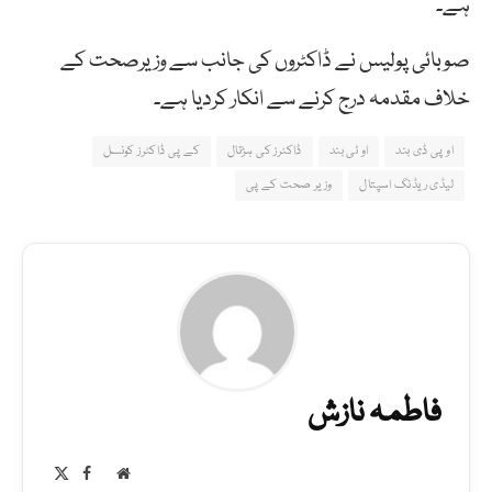
ہے۔
صوبائی پولیس نے ڈاکٹروں کی جانب سے وزیرصحت کے
خلاف مقدمہ درج کرنے سے انکار کردیا ہے۔
او پی ڈی بند
او ٹی بند
ڈاکٹرز کی ہڑتال
کے پی ڈاکٹرز کونسل
لیڈی ریڈنگ اسپتال
وزیر صحت کے پی
فاطمہ نازش
Facebook
X
Website