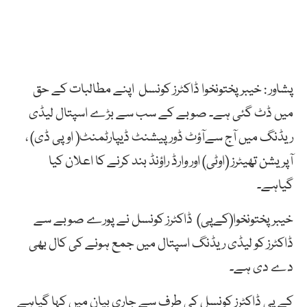
پشاور : خیبر پختونخوا ڈاکٹرز کونسل اپنے مطالبات کے حق
میں ڈٹ گئی ہے۔ صوبے کے سب سے بڑے اسپتال لیڈی
ریڈنگ میں آج سےآؤٹ ڈور پیشنٹ ڈیپارٹمنٹ( اوپی ڈی) ،
آپریشن تھیٹرز (اوٹی) اور وارڈ راؤنڈ بند کرنے کا اعلان کیا
گیاہے۔
خیبر پختونخوا(کےپی) ڈاکٹرز کونسل نے پورے صوبے سے
ڈاکٹرز کو لیڈی ریڈنگ اسپتال میں جمع ہونے کی کال بھی
دے دی ہے۔
کے پی ڈاکٹرز کونسل کی طرف سے جاری بیان میں کہا گیاہے