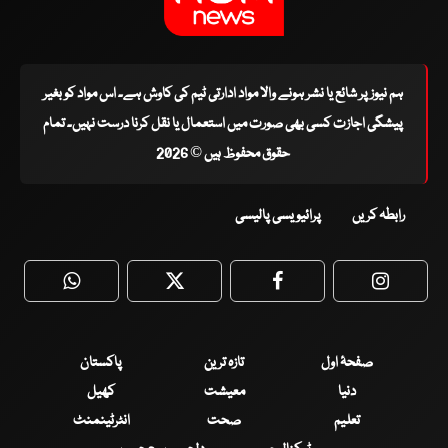
ہم نیوز پر شائع یا نشر ہونے والا مواد ادارتی ٹیم کی کاوش ہے۔ اس مواد کو بغیر
پیشگی اجازت کسی بھی صورت میں استعمال یا نقل کرنا درست نہیں۔ تمام
حقوق محفوظ ہیں © 2026
رابطہ کریں
پرائیویسی پالیسی
WhatsApp
Twitter
Facebook
Faceboo
صفحۂ اول
تازہ ترین
پاکستان
دنیا
معیشت
کھیل
تعلیم
صحت
انٹرٹینمنٹ