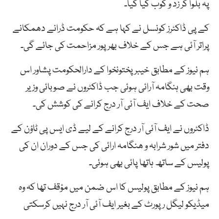
پہ بلوا کر زد و کوب کیا گیا۔
کے پی ڈاکٹرز کونسل نے کہا ہے کہ حکومت ڈرانے دھمکانے
پراتر آئی ہے جس کے خلاف بھرپور مزاحمت کی جائے گی۔
ہم نیوز کے مطابق خیبرپختونخوا کے دارالحکومت پشاور اس
وقت بھی ہنگامہ آرائی ہوئی جب ڈاکٹروں نے صوبائی وزیر
صحت کے خلاف ایف آئی آر درج کرانے کی کوشش کی۔
ڈاکٹروں نے ایف آئی آر درج کرانے کے لیے ڈی ایس پی ٹاؤن کے
دفتر میں شور شرابہ و ھنگامہ ارائی کی جس کے دوران ان کی
پولیس کے ساتھ ہاتھا پائی بھی ہوئی۔
ہم نیوز کے مطابق پولیس کا اس ضمن میں مؤقف تھا کہ وہ
میڈیکو لیگل رپورٹ کے بغیر ایف آئی آر درج نہیں کرسکتی