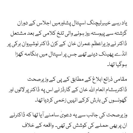
یاد رہے خیبرٹیچنگ اسپتال پشاورمیں اجلاس کے دوران
گزشتہ سے پیوستہ روز ہونے والی تلخ کلامی کے بعد مشتعل
ڈاکٹر نے وزیراعظم عمران خان کے کزن ڈاکٹر نوشیروان برکی پر
انڈے پھینک دیئے تھے جس پر اسپتال میں ہنگامہ کھڑا
ہوگیا تھا۔
مقامی ذرائع ابلاغ کے مطابق کے پی کے وزیرصحت
ڈاکٹرہشام انعام اللہ خان کے گارڈز نے اس پہ ڈاکٹرپر لاتوں اور
گھونسوں کی بارش کرکے انہیں زخمی کردیا تھا۔
وزیرصحت کی جانب سے یہ دعویٰ سامنے آیا تھا کہ ڈاکٹرنے
ان پر بھی حملے کی کوشش کی تھی۔ واقعہ کے خلاف