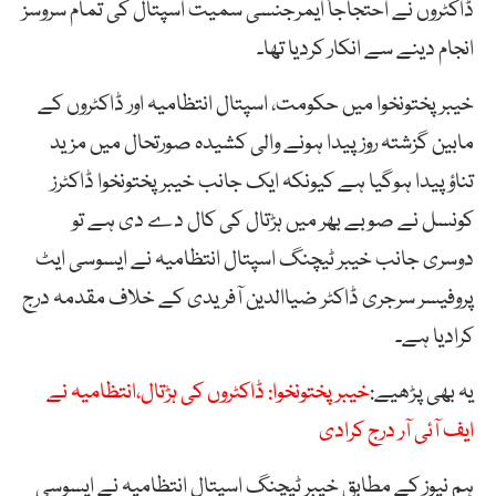
ڈاکٹروں نے احتجاجاً ایمرجنسی سمیت اسپتال کی تمام سروسز
انجام دینے سے انکار کردیا تھا۔
خیبرپختونخوا میں حکومت، اسپتال انتظامیہ اور ڈاکٹروں کے
مابین گزشتہ روزپیدا ہونے والی کشیدہ صورتحال میں مزید
تناؤ پیدا ہوگیا ہے کیونکہ ایک جانب خیبر پختونخوا ڈاکٹرز
کونسل نے صوبے بھر میں ہڑتال کی کال دے دی ہے تو
دوسری جانب خیبر ٹیچنگ اسپتال انتظامیہ نے ایسوسی ایٹ
پروفیسر سرجری ڈاکٹر ضیاالدین آفریدی کے خلاف مقدمہ درج
کرادیا ہے۔
یہ بھی پڑھیے:
خیبرپختونخوا: ڈاکٹروں کی ہڑتال،انتظامیہ نے
ایف آئی آر درج کرادی
ہم نیوز کے مطابق خیبر ٹیچنگ اسپتال انتظامیہ نے ایسوسی