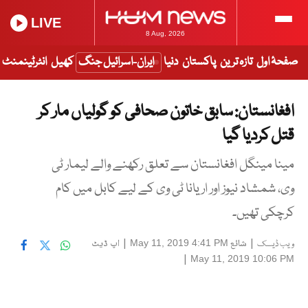
LIVE
8 Aug, 2026
صفحۂ اول
تازہ ترین
پاکستان
دنیا
ایران-اسرائیل جنگ
کھیل
انٹرٹینمنٹ
افغانستان: سابق خاتون صحافی کو گولیاں مار کر
قتل کردیا گیا
مینا مینگل افغانستان سے تعلق رکھنے والے لیمار ٹی
وی، شمشاد نیوز اور اریانا ٹی وی کے لیے کابل میں کام
کرچکی تھیں۔
|
شائع
|
اپ ڈیٹ
May 11, 2019 4:41 PM
ویب ڈیسک
|
May 11, 2019 10:06 PM