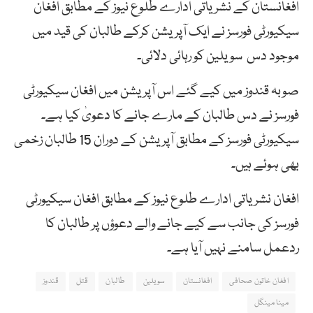
افغانستان کے نشریاتی ادارے طلوع نیوز کے مطابق افغان
سیکیورٹی فورسز نے ایک آپریشن کرکے طالبان کی قید میں
موجود دس سویلین کو رہائی دلائی۔
صوبہ قندوز میں کیے گئے اس آپریشن میں افغان سیکیورٹی
فورسز نے دس طالبان کے مارے جانے کا دعویٰ کیا ہے۔
سیکیورٹی فورسز کے مطابق آپریشن کے دوران 15 طالبان زخمی
بھی ہوئے ہیں۔
افغان نشریاتی ادارے طلوع نیوز کے مطابق افغان سیکیورٹی
فورسز کی جانب سے کیے جانے والے دعوؤں پر طالبان کا
ردعمل سامنے نہیں آیا ہے۔
افغان خاتون صحافی
افغانستان
سویلین
طالبان
قتل
قندوز
مینا مینگل