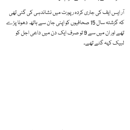
آر ایس ایف کی جاری کردہ رپورٹ میں نشاندہی کی گئی تھی
کہ گزشتہ سال 15 صحافیوں کو اپنی جان سے ہاتھ دھونا پڑے
تھے اور ان میں سے 9 تو صرف ایک دن میں داعی اجل کو
لبیک کہہ گئے تھے۔