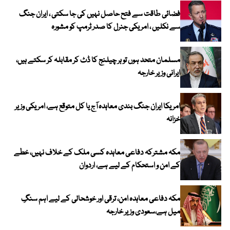
فضائی طاقت سے فتح حاصل نہیں کی جا سکتی ، ایران جنگ
سے نکلیں ، امریکی جنرل کا صدر ٹرمپ کو مشورہ
مسلمان متحد ہوں تو ہر چیلنج کا ڈٹ کر مقابلہ کر سکتے ہیں،
ایرانی وزیر خارجہ
امریکا ایران جنگ بندی معاہدہ آج یا کل متوقع ہے، امریکی وزیر
خزانہ
مکہ مشترکہ دفاعی معاہدہ کسی ملک کے خلاف نہیں، خطے
کے امن و استحکام کے لیے ہے، اردوان
مکہ دفاعی معاہدہ امن، ترقی اور خوشحالی کے لیے اہم سنگِ
میل ہے،سعودی وزیر خارجہ