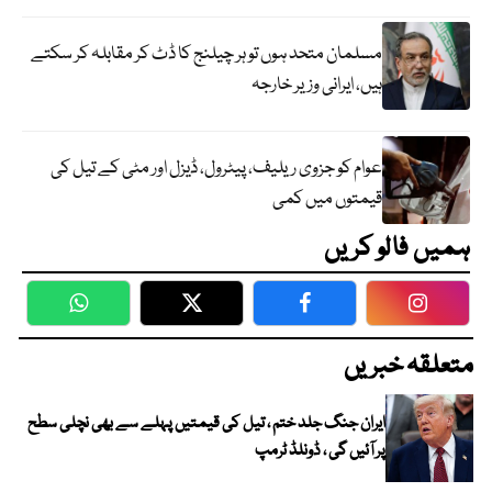
مسلمان متحد ہوں تو ہر چیلنج کا ڈٹ کر مقابلہ کر سکتے
ہیں، ایرانی وزیر خارجہ
عوام کو جزوی ریلیف، پیٹرول، ڈیزل اور مٹی کے تیل کی
قیمتوں میں کمی
ہمیں فالو کریں
WhatsApp
Twitter
Facebook
Faceboo
متعلقہ خبریں
ایران جنگ جلد ختم ، تیل کی قیمتیں پہلے سے بھی نچلی سطح
پر آئیں گی ، ڈونلڈ ٹرمپ