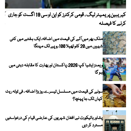
کیریبین پریمیئر لیگ ، قومی کرکٹرز کو این او سی 19 اگست کو جاری
آز
کرنے کا فیصلہ
چھی
ملک بھر میں آٹے کی قیمت میں اضافہ، ایک ہفتے میں کئی
شہروں میں 20 کلو تھیلا 100 روپے تک مہنگا
ویمنز ایشیا کپ 2026، پاکستان اور بھارت کا مقابلہ دبئی میں
ہو گا
سونے کی قیمت میں مسلسل تیسرے روز بڑا اضافہ ، فی تولہ ریٹ
کہاں تک جا پہنچا؟
پشاور ہائیکورٹ نے افغان شہریوں کی عارضی قیام کی درخواستیں
مسترد کر دیں