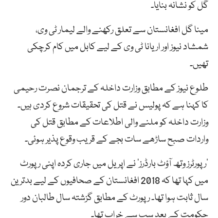
گل کو نشانہ بنایا۔
مینا گل افغانستان سے تعلق رکھنے والے لیمار ٹی وی،
شمشاد نیوز اور اریانا ٹی وی کے لیے کابل میں کام کرچکی
تھیں۔
طلوع نیوز کے مطابق وزارت داخلہ کے ترجمان نصرت رحیمی
کا کہنا ہے کہ پولیس نے قتل کی تحقیقات شروع کردی ہیں۔
وزارت داخلہ کو ملنے والی اطلاعات کے مطابق قتل کی
واردات صبح ساڑھے سات بجے کے قریب وقوع پذیر ہوئی۔
’رپورٹرز وتھ آؤٹ بارڈرز‘ نے اپریل میں جاری کردہ اپنی رپورٹ
میں کہا تھا کہ 2018 افغانستان کے صحافیوں کے لیے بدترین
سال ثابت ہوا تھا۔ رپورٹ کے مطابق گزشتہ سال طالبان دور
حکومت کے بعد سب سے خراب تھا۔