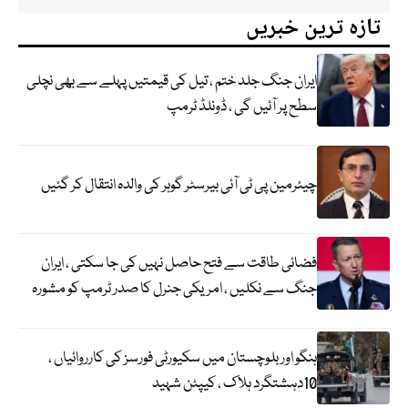
تازہ ترین خبریں
ایران جنگ جلد ختم ، تیل کی قیمتیں پہلے سے بھی نچلی
سطح پر آئیں گی ، ڈونلڈ ٹرمپ
چیئرمین پی ٹی آئی بیرسٹر گوہر کی والدہ انتقال کر گئیں
فضائی طاقت سے فتح حاصل نہیں کی جا سکتی ، ایران
جنگ سے نکلیں ، امریکی جنرل کا صدر ٹرمپ کو مشورہ
ہنگو اور بلوچستان میں سکیورٹی فورسز کی کارروائیاں ،
10دہشتگرد ہلاک ، کیپٹن شہید