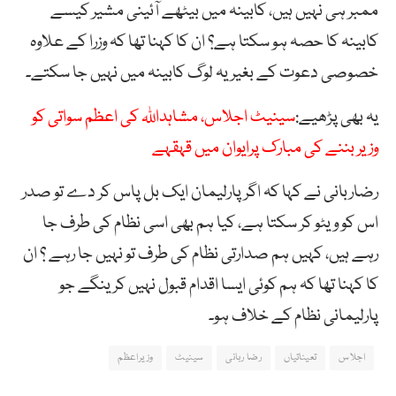
ممبر ہی نہیں ہیں، کابینہ میں بیٹھے آئینی مشیر کیسے
کابینہ کا حصہ ہو سکتا ہے؟ ان کا کہنا تھا کہ وزرا کے علاوہ
خصوصی دعوت کے بغیر یہ لوگ کابینہ میں نہیں جا سکتے۔
یہ بھی پڑھیے:
سینیٹ اجلاس، مشاہداللہ کی اعظم سواتی کو
وزیر بننے کی مبارک پرایوان میں قہقہے
رضاربانی نے کہا کہ اگر پارلیمان ایک بل پاس کر دے تو صدر
اس کو ویٹو کر سکتا ہے، کیا ہم بھی اسی نظام کی طرف جا
رہے ہیں، کہیں ہم صدارتی نظام کی طرف تو نہیں جا رہے ؟ ان
کا کہنا تھا کہ ہم کوئی ایسا اقدام قبول نہیں کرینگے جو
پارلیمانی نظام کے خلاف ہو۔
اجلاس
تعیناتیاں
رضا ربانی
سینیٹ
وزیراعظم