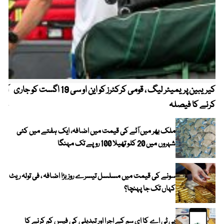
کیریبین پریمیئر لیگ ، قومی کرکٹرز کو این او سی 19 اگست کو جاری
آز
کرنے کا فیصلہ
چھی
ملک بھر میں آٹے کی قیمت میں اضافہ، ایک ہفتے میں کئی
شہروں میں 20 کلو تھیلا 100 روپے تک مہنگا
سونے کی قیمت میں مسلسل تیسرے روز بڑا اضافہ ، فی تولہ ریٹ
کہاں تک جا پہنچا؟
پی ٹی اے کا ای سم کے اجرا اور تبدیلی کی فیس کم کرنے کا