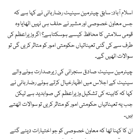
اسلام آباد: سابق چیئرمین سینیٹ رضاربانی نے کہا ہے کہ
جس معاون خصوصی اور مشیر نے حلف ہی نہیں اٹھایا وہ
قومی سلامتی کا محافظ کیسے ہوسکتاہے؟ اگر وزیراعظم کی
طرف سے کی گئی تعیناتیاں حکومتی امور کو متاثر کریں گی تو
سوالات اٹھیں گے۔
چیئرمین سینیٹ صادق سنجرانی کی زیرصدارت ہونے والے
سینیٹ کے اجلاس میں اظہارخیال کرتے ہوئے رضاربانی نے
کہا کہ کابینہ کی تشکیل وزیراعظم کی صوابدید ہے لیکن
جب یہ تعیناتیاں حکومتی امور کو متاثر کریں تو سوالات اٹھتے
ہیں۔
ان کا کہنا تھا کہ معاون خصوصی کو جو اختیارات دیئے گئے