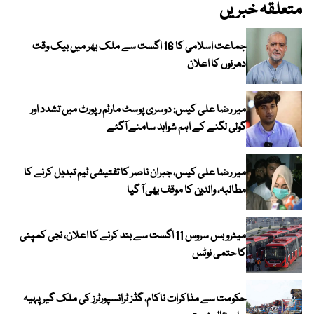
متعلقہ خبریں
جماعت اسلامی کا 16 اگست سے ملک بھر میں بیک وقت
دھرنوں کا اعلان
میر رضا علی کیس: دوسری پوسٹ مارٹم رپورٹ میں تشدد اور
گولی لگنے کے اہم شواہد سامنے آگئے
میر رضا علی کیس، جبران ناصر کا تفتیشی ٹیم تبدیل کرنے کا
مطالبہ، والدین کا موقف بھی آ گیا
میٹرو بس سروس 11 اگست سے بند کرنے کا اعلان، نجی کمپنی
کا حتمی نوٹس
حکومت سے مذاکرات ناکام، گڈز ٹرانسپورٹرز کی ملک گیر پہیہ