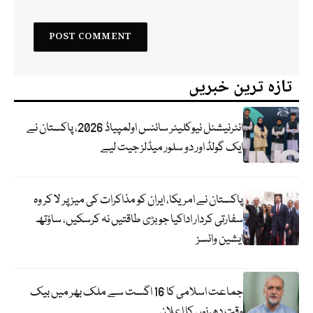
تازہ ترین خبریں
انٹرنیشنل نیوکلیئر سائنس اولمپیاڈ 2026، پاکستان نے
ایک گولڈ اور دو سلور میڈلز جیت لیے
پاکستان نے امریکا، ایران کو مذاکرات کی میز پر لا کر وہ
سفارتی کردار اداکیا جو بڑی طاقتیں نہ کرسکیں، ساؤتھ
ایشین وائسز
جماعت اسلامی کا 16 اگست سے ملک بھر میں بیک
وقت دھرنوں کا اعلان