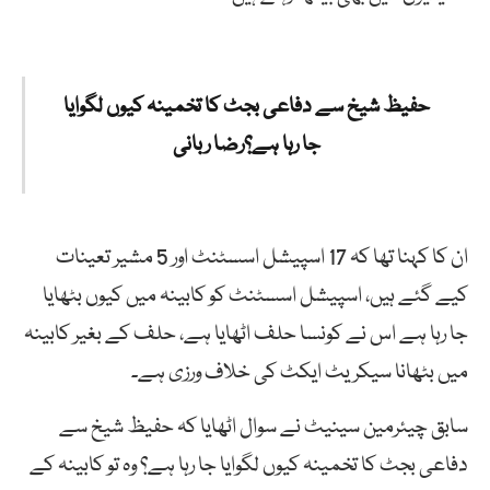
حفیظ شیخ سے دفاعی بجٹ کا تخمینہ کیوں لگوایا
جا رہا ہے؟رضا ربانی
ان کا کہنا تھا کہ 17 اسپیشل اسسٹنٹ اور 5 مشیر تعینات
کیے گئے ہیں، اسپیشل اسسٹنٹ کو کابینہ میں کیوں بٹھایا
جا رہا ہے اس نے کونسا حلف اٹھایا ہے، حلف کے بغیر کابینہ
میں بٹھانا سیکریٹ ایکٹ کی خلاف ورزی ہے۔
سابق چیئرمین سینیٹ نے سوال اٹھایا کہ حفیظ شیخ سے
دفاعی بجٹ کا تخمینہ کیوں لگوایا جا رہا ہے؟ وہ تو کابینہ کے