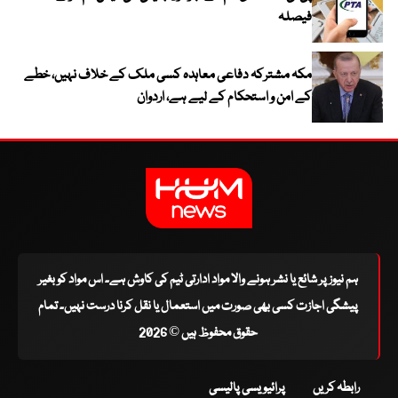
فیصلہ
مکہ مشترکہ دفاعی معاہدہ کسی ملک کے خلاف نہیں، خطے
کے امن و استحکام کے لیے ہے، اردوان
ہم نیوز پر شائع یا نشر ہونے والا مواد ادارتی ٹیم کی کاوش ہے۔ اس مواد کو بغیر
پیشگی اجازت کسی بھی صورت میں استعمال یا نقل کرنا درست نہیں۔ تمام
حقوق محفوظ ہیں © 2026
رابطہ کریں
پرائیویسی پالیسی