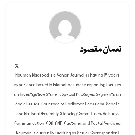
نعمان مقصود
X
(Twitter)
Nauman Maqsood is a Senior Journalist having 15 years
experience based in Islamabad whose reporting focuses
on Investigative Stories, Special Packages, Segments on
Social Issues, Coverage of Parliament Sessions, Senate
and National Assembly Standing Committees, Railway,
Communication, CDA, ANF, Customs, and Postal Services.
Nauman is currently working as Senior Correspondent