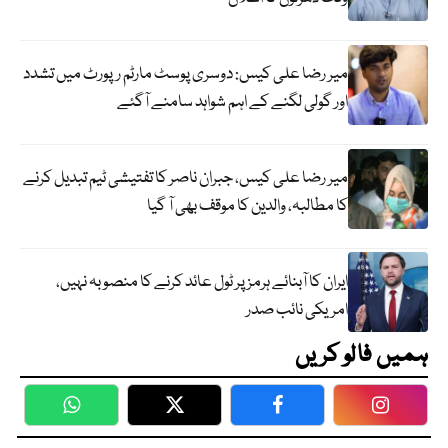
میر رضا علی کیس: دوسری پوسٹ مارٹم رپورٹ میں تشدد
اور گولی لگنے کے اہم شواہد سامنے آگئے
میر رضا علی کیس، جبران ناصر کا تفتیشی ٹیم تبدیل کرنے
کا مطالبہ، والدین کا موقف بھی آ گیا
ایران کا آبنائے ہرمز پر ٹول عائد کرنے کا منصوبہ نہیں،
امریکی نائب صدر
ہمیں فالو کریں
WhatsApp
Twitter
Facebook
Faceboo