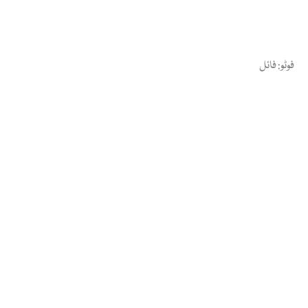
فوٹو: فائل