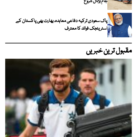
جام ہڑتال شروع
پاک سعودی ترکیہ دفاعی معاہدہ، بھارت بھی پاکستان کے
اسٹریٹجک فوائد کا معترف
مقبول ترین خبریں