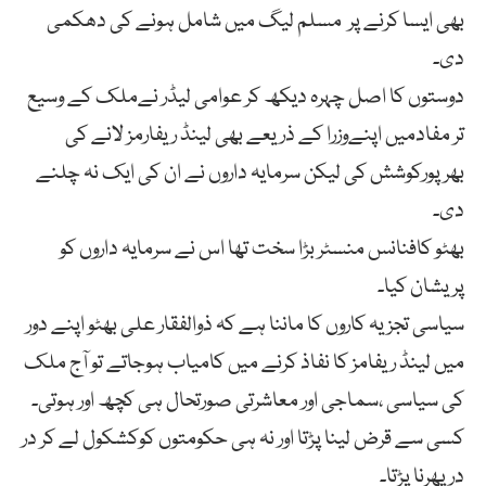
بھی ایسا کرنے پر مسلم لیگ میں شامل ہونے کی دھکمی
دی۔
دوستوں کا اصل چہرہ دیکھ کر عوامی لیڈر نےملک کے وسیع
تر مفادمیں اپنےوزرا کے ذریعے بھی لینڈ ریفارمز لانے کی
بھرپورکوشش کی لیکن سرمایہ داروں نے ان کی ایک نہ چلنے
دی۔
بھٹو کافنانس منسٹر بڑا سخت تھا اس نے سرمایہ داروں کو
پریشان کیا۔
سیاسی تجزیہ کاروں کا ماننا ہے کہ ذوالفقار علی بھٹو اپنے دور
میں لینڈ ریفامز کا نفاذ کرنے میں کامیاب ہوجاتے تو آج ملک
کی سیاسی ،سماجی اور معاشرتی صورتحال ہی کچھ اور ہوتی۔
کسی سے قرض لینا پڑتا اور نہ ہی حکومتوں کوکشکول لے کر در
در پھرنا پڑتا۔