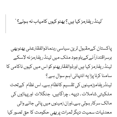
’لینڈ ریفارمز کیا ہیں ؟ بھٹو کیوں کامیاب نہ ہوئے؟ ‘
پاکستان کےمقبول ترین سیاسی رہنماذوالفقارعلی بھٹوبھی
برسراقتدارآنےکےباوجود ملک میں لینڈ ریفارمز نہ لاسکے
لینڈ ریفارمز کیا ہیں اورذوالفقاربھٹو کو اس میں کیوں ناکامی کا
سامنا کرنا پڑا یہ انتہائی اہم سوال ہے ؟
لینڈریفامززمینوں کی تقسیم کانظام ہے۔ اس نظام کےتحت
ملکیتی شاملاٹ ، دیہہ ، چراگاہیں، جنگلات اورپہاڑوں کی
مالک سرکار ہوتی ہے۔اوران زمینوں میں پائی جانے والی
معدنیات سمیت دیگر ثمرات پربھی حکومت کا حق تصور کیا