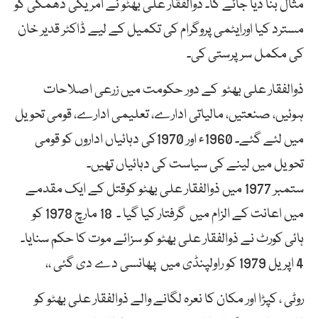
مثال بنا دیا جائے گا۔ ذوالفقار علی بھٹو نے امریکی دھمکی کو
مسترد کیا اورایٹمی پروگرام کی تکمیل کے لیے ڈاکٹر قدیر خان
کی مکمل سرپرستی کی۔
ذوالفقار علی بھٹو کے دور حکومت میں زرعی اصلاحات
ہوئیں، صنعتیں، مالیاتی ادارے، تعلیمی ادارے، قومی تحویل
میں لئے گئے۔ 1960ء اور 1970کی دہائیاں اداروں کو قومی
تحویل میں لینے کی سیاست کی دہائیاں تھیں۔
ستمبر 1977 میں ذوالفقار علی بھٹو کوقتل کے ایک مقدمے
میں اعانت کے الزام میں گرفتار کیا گیا ۔ 18 مارچ 1978 کو
ہائی کورٹ نے ذوالفقار علی بھٹو کو سزائے موت کا حکم سنایا۔
4 اپریل 1979 کو راولپنڈی میں پھانسی دے دی گئی ،،
روٹی ، کپڑا اور مکان کا نعرہ لگانے والے ذوالفقار علی بھٹو کو