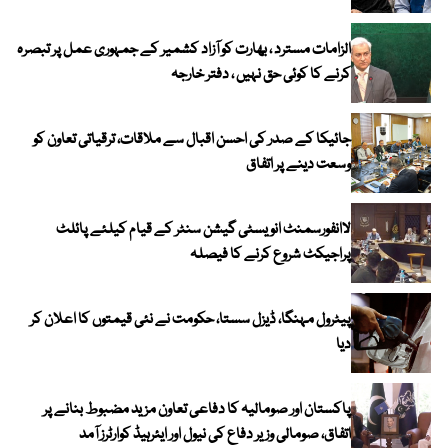
الزامات مسترد ، بھارت کو آزاد کشمیر کے جمہوری عمل پر تبصرہ
کرنے کا کوئی حق نہیں ، دفتر خارجہ
جائیکا کے صدر کی احسن اقبال سے ملاقات، ترقیاتی تعاون کو
وسعت دینے پر اتفاق
لاانفورسمنٹ انویسٹی گیشن سنٹر کے قیام کیلئے پائلٹ
پراجیکٹ شروع کرنے کا فیصلہ
پیٹرول مہنگا، ڈیزل سستا، حکومت نے نئی قیمتوں کا اعلان کر
دیا
پاکستان اور صومالیہ کا دفاعی تعاون مزید مضبوط بنانے پر
اتفاق، صومالی وزیر دفاع کی نیول اور ایئرہیڈ کوارٹرز آمد