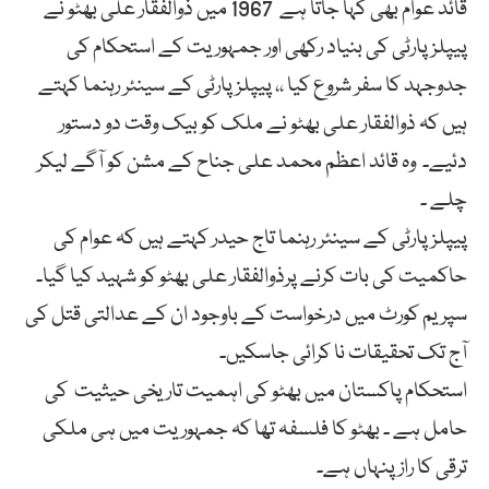
قائد عوام بھی کہا جاتا ہے 1967 میں ذوالفقار علی بھٹو نے
پیپلزپارٹی کی بنیاد رکھی اور جمہوریت کے استحکام کی
جدوجہد کا سفر شروع کیا ،، پیپلزپارٹی کے سینئر رہنما کہتے
ہیں کہ ذوالفقار علی بھٹو نے ملک کو بیک وقت دو دستور
دئیے۔ وہ قائد اعظم محمد علی جناح کے مشن کو آگے لیکر
چلے ۔
پیپلزپارٹی کے سینئر رہنما تاج حیدر کہتے ہیں کہ عوام کی
حاکمیت کی بات کرنے پرذوالفقار علی بھٹو کو شہید کیا گیا۔
سپریم کورٹ میں درخواست کے باوجود ان کے عدالتی قتل کی
آج تک تحقیقات نا کرائی جاسکیں۔
استحکام پاکستان میں بھٹو کی اہمیت تاریخی حیثیت کی
حامل ہے ۔ بھٹو کا فلسفہ تھا کہ جمہوریت میں ہی ملکی
ترقی کا راز پنہاں ہے۔