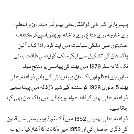
پیپلزپارٹی کے بانی ذوالفقار علی بھٹو نے صدر ، وزیر اعظم ،
وزیر خارجہ ، وزیر دفاع ، وزیر داخلہ اور بطور اسپیکر مختلف
حیثیتوں میں ملکی سیاست میں اپنا کردار ادا کیا ۔ آئین
پاکستان کی تشکیل سے لیکر ملک کو ایٹمی طاقت بنانے
تک کا یہ سفر 1979 میں بھٹو کی پھانسی پر منتج ہوا۔
سابق وزیر اعظم اور پاکستان پیپلزپارٹی کے بانی ذوالفقار علی
بھٹو 5 جنوری 1928 کو سندھ کے شہر لاڑکانہ میں پیدا ہوئے
ذوالفقار علی بھٹو کو قائد عوام اور بابائے آئین پاکستان بھی کہا
جاتا ہے۔
ذوالفقار علی بھٹو نے 1952 میں آکسفورڈ یونیورسٹی سے قانون
کی ڈگری حاصل کی اور 1953 میں وکالت کا آغاز کیا ۔ ایوب