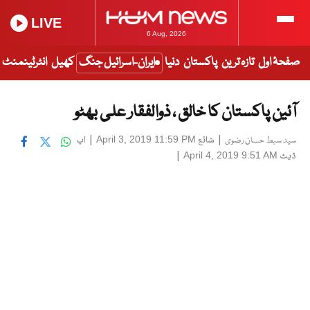
LIVE
6 Aug, 2026
صفحۂ اول
تازہ ترین
پاکستان
دنیا
ایران-اسرائیل جنگ
کھیل
انٹرٹینمنٹ
آئین پاکستان کا خالق ، ذوالفقار علی بھٹو
|
شائع
|
اپ
April 3, 2019 11:59 PM
سید سبط حسان رضوی
ڈیٹ
|
April 4, 2019 9:51 AM