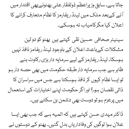
جاتا ہے۔ سابق وزیراعظم ذولفقار علی بھٹونےبھی اقتدار میں
آنے کےبعد ملک میں لینڈ ریفارمز کا نظام متعارف کرانے کا
اعلان کیا مگرکامیاب نہ ہوسکے۔
سینیئر صحافی حسین نقی کہتے ہیں بھٹو کو دو تین
مشکلات کےباعث اعلان کے باوجود لینڈ ریفامز نافذ نہیں
ہوسکا۔ لینڈ ریفارمز کے لیے سرمایہ دار بڑی رکاوٹ بنے
ظاہر ہے جب سرمایہ دار طبقہ حکومت میں بھی حصہ دار ہو
تو ایسا نظام کیوں کر نافذ ہوسکتا ہے جس میں سراسران کا
ذاتی نقصان ہو۔؟ اور اگر حکومت اپنے اختیارات کے استعمال
میں پرعزم ہو تو دوست بھی دشمن بن سکتے ہیں۔
ڈاکٹر مہدی حسن کہتے ہیں کہ المیہ ہے کہ جب بھی ایسا
علان ہوا لوگوں کی وفاداریاں بدل گئیں۔ بھٹو کے دوستوں نے