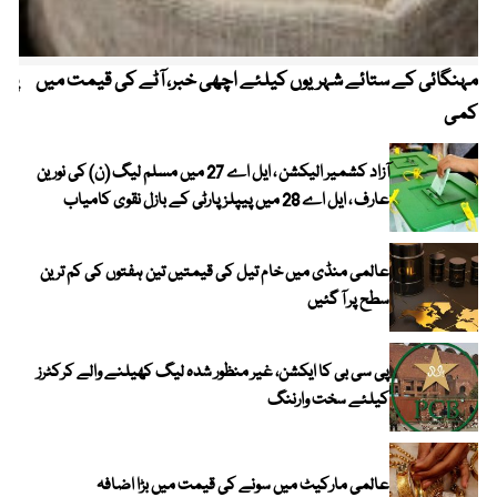
مہنگائی کے ستائے شہریوں کیلئے اچھی خبر، آٹے کی قیمت میں
پیٹ
کمی
آزاد کشمیر الیکشن ، ایل اے 27 میں مسلم لیگ (ن) کی نورین
عارف ، ایل اے 28 میں پیپلز پارٹی کے بازل نقوی کامیاب
عالمی منڈی میں خام تیل کی قیمتیں تین ہفتوں کی کم ترین
سطح پر آ گئیں
پی سی بی کا ایکشن، غیر منظور شدہ لیگ کھیلنے والے کرکٹرز
کیلئے سخت وارننگ
عالمی مارکیٹ میں سونے کی قیمت میں بڑا اضافہ