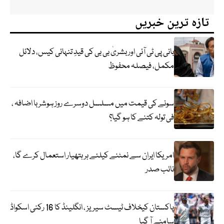
تازہ ترین خبریں
بانی پی ٹی آئی اور بشریٰ بی بی کی قیدِ تنہائی کیس، دلائل
مکمل، فیصلہ محفوظ
سونے کی قیمت میں مسلسل دوسرے روز ہوشربا اضافہ ،
فی تولہ کتنے کا ہو گیا؟
امریکا ایران سے نمٹنے کیلئے ہر ہتھیار استعمال کرے گا،
نائب صدر
پاکستان کیخلاف ٹیسٹ سیریز ، انگلینڈ کا 16 رکنی اسکواڈ
سامنے آ گیا