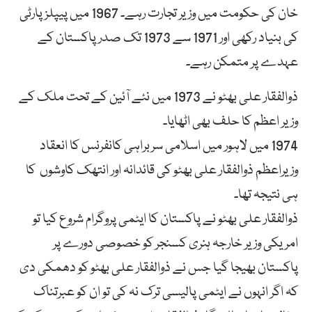
خان کی حکومت میں وزیر تجارت رہے۔ 1967 میں پیپلزپارٹی
کی بنیاد رکھی اور 1971 سے 1973 تک صدر پاکستان کے
عہدے پر متمکن رہے۔
ذوالفقار علی بھٹو نے 1973 میں نئے آئین کے تحت ملک کے
وزیر اعظم کا حلف بھی اٹھایا۔
1974 میں لاہور میں اسلامی سربراہی کانفرنس کا انعقاد
وزیراعظم ذوالفقار علی بھٹو کی قائدانہ اور انتھک کاوشوں کا
ہی نتیجہ تھا۔
ذوالفقار علی بھٹو نے پاکستان کا ایٹمی پروگرام شروع کیا تو
امریکی وزیر خارجہ ہنری کسنجر کو خصوصی دورے پر
پاکستان بھیجا گیا جس نے ذوالفقار علی بھٹو کو دھمکی دی
کہ اگر انہوں نے ایٹمی پالیسی ترک نہ کی تو ان کو عبرتناک