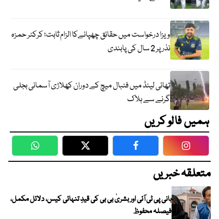
ویزا درخواست میں حقائق چھپانےکا الزام ثابت؛ کرکٹر حمزہ
نذر پر 2 سال کی پابندی
تھائی لینڈ میں فٹبال میچ کے دوران کھلاڑی آسمانی بجلی
گرنے سے ہلاک
ہمیں فالو کریں
WhatsApp
Twitter
Facebook
Faceboo
متعلقہ خبریں
بانی پی ٹی آئی اور بشریٰ بی بی کی قیدِ تنہائی کیس، دلائل مکمل،
فیصلہ محفوظ