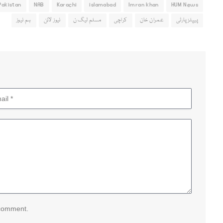
Pakistan
NAB
Karachi
islamabad
Imran khan
HUM News
پیپلزپارٹی
عمران خان
کراچی
مسلم لیگ ن
نیوز لائن
ہم نیوز
 comment.