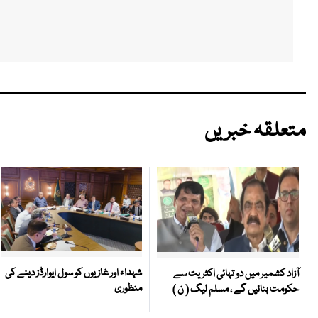
متعلقہ خبریں
شہداء اور غازیوں کو سول ایوارڈز دینے کی
آزاد کشمیر میں دو تہائی اکثریت سے
منظوری
حکومت بنائیں گے ، مسلم لیگ ( ن )