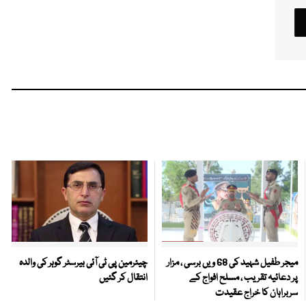
میجر طفیل شہید کی 68 ویں برسی ، مزار
چیئرمین پی ٹی آئی بیرسٹر گوہر کی والدہ
پر دعائیہ تقریب ، مسلح افواج کے
انتقال کر گئیں
سربراہان کا خراج عقیدت