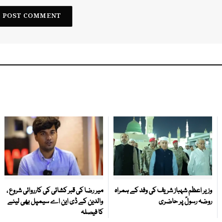
وزیر اعظم شہباز شریف کی وفد کے ہمراہ
میر رضا کی قبر کشائی کی کارروائی شروع ،
روضہ رسولؐ پر حاضری
والدین کے ڈی این اے سیمپل بھی لینے
کا فیصلہ