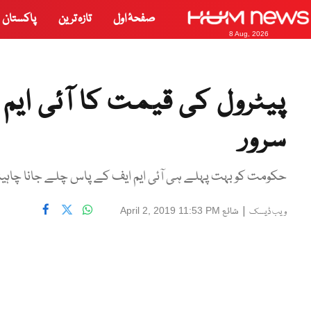
صفحۂ اول
تازہ ترین
پاکستان
8 Aug, 2026
پیٹرول کی قیمت کا آئی ایم
سرور
حکومت کو بہت پہلے ہی آئی ایم ایف کے پاس چلے جانا چاہیئ
|
شائع
April 2, 2019 11:53 PM
ویب ڈیسک