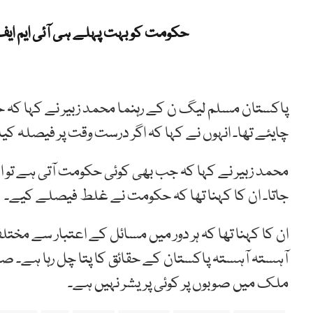
حکومت کو بہت پہلے ہی آئی ایم ایف
پاکستان مسلم لیگ ن کے رہنما محمد زبیر نے کہا کہ ح
چایئے تھا۔ انہوں نے کہا کہ اگر درست وقت پر فیصلہ کیا 
محمد زبیر نے کہا کہ جب بھی کوئی حکومت آتی ہے تو اسے
جاتا۔ ان کا کہنا تھا کہ حکومت نے غلط فیصلے کیے۔
ان کا کہنا تھا کہ ہر دور میں مسائل کے اعتبار سے مخ
آہستہ آہستہ پاکستان کے حقائق کا پتا چل رہا ہے۔ 
ملک میں صوبوں پر کوئی پریشر نہیں ہے۔