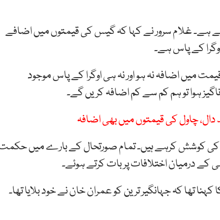
کہنا تھا کہ بھارت میں 143 اور ہمارے ہاں 99 روپے ہے۔ غلام سرور نے کہا کہ گیس کی قیمتوں میں اضافے
وگرا کے پاس ہے۔
ت میں اضافہ نہ ہو اور نہ ہی اوگرا کے پاس موجود
اگیز ہوا تو ہم کم سے کم اضافہ کریں گے۔
د دال، چاول کی قیمتوں میں بھی اضافہ
نے کی کوشش کرہے ہیں۔ تمام صورتحال کے بارے میں حکمت
شی کے درمیان اختلافات پر بات کرتے ہوئے۔
ا کہنا تھا کہ جہانگیر ترین کو عمران خان نے خود بلایا تھا۔