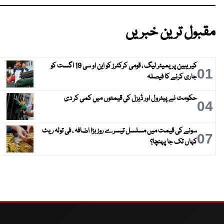
مقبول ترین خبریں
کیریبین پریمیئر لیگ ، قومی کرکٹرز کو این او سی 19 اگست کو
01
جاری کرنے کا فیصلہ
حکومت نے پیٹرول اور ڈیزل کی قیمتوں میں کمی کر دی
04
سونے کی قیمت میں مسلسل تیسرے روز بڑا اضافہ ، فی تولہ ریٹ
07
کہاں تک جا پہنچا؟