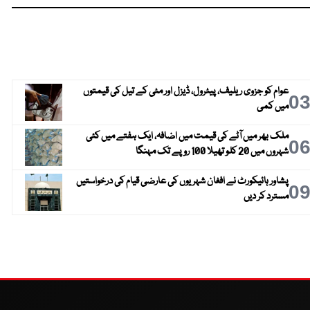
عوام کو جزوی ریلیف، پیٹرول، ڈیزل اور مٹی کے تیل کی قیمتوں
0
میں کمی
ملک بھر میں آٹے کی قیمت میں اضافہ، ایک ہفتے میں کئی
0
شہروں میں 20 کلو تھیلا 100 روپے تک مہنگا
پشاور ہائیکورٹ نے افغان شہریوں کی عارضی قیام کی درخواستیں
0
مسترد کر دیں