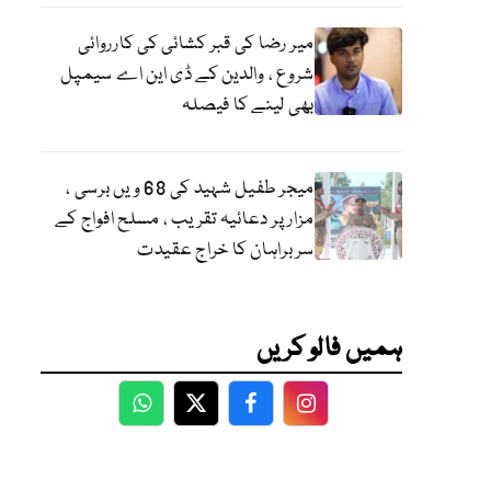
میر رضا کی قبر کشائی کی کارروائی
شروع ، والدین کے ڈی این اے سیمپل
بھی لینے کا فیصلہ
میجر طفیل شہید کی 68 ویں برسی ،
مزار پر دعائیہ تقریب ، مسلح افواج کے
سربراہان کا خراج عقیدت
ہمیں فالو کریں
WhatsApp
Twitter
Facebook
Facebook