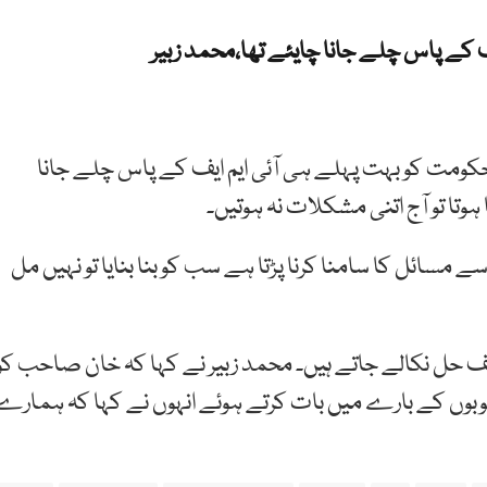
 کے پاس چلے جانا چایئے تھا،محمد زبیر
کومت کو بہت پہلے ہی آئی ایم ایف کے پاس چلے جانا
ہوتا تو آج اتنی مشکلات نہ ہوتیں۔
 مسائل کا سامنا کرنا پڑتا ہے سب کو بنا بنایا تو نہیں مل
تلف حل نکالے جاتے ہیں۔ محمد زبیر نے کہا کہ خان صاحب کو
صوبوں کے بارے میں بات کرتے ہوئے انہوں نے کہا کہ ہمارے