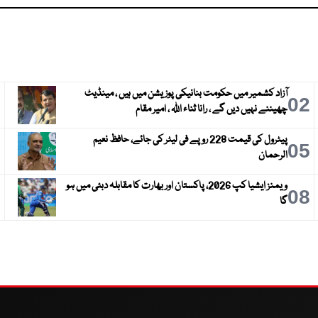
آزاد کشمیر میں حکومت بنانیکی پوزیشن میں ہیں ، مینڈیٹ
3
02
چھیننے نہیں دیں گے ، رانا ثناء اللہ ، امیر مقام
پیٹرول کی قیمت 228 روپے فی لیٹر کی جائے، حافظ نعیم
6
05
الرحمان
ویمنز ایشیا کپ 2026، پاکستان اور بھارت کا مقابلہ دبئی میں ہو
9
08
گا