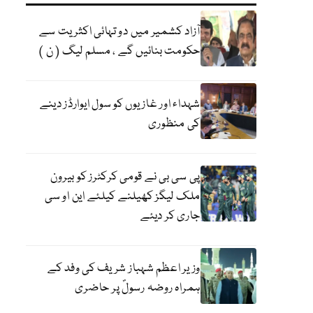
آزاد کشمیر میں دو تہائی اکثریت سے
حکومت بنائیں گے ، مسلم لیگ ( ن )
شہداء اور غازیوں کو سول ایوارڈز دینے
کی منظوری
پی سی بی نے قومی کرکٹرز کو بیرون
ملک لیگز کھیلنے کیلئے این او سی
جاری کر دیئے
وزیر اعظم شہباز شریف کی وفد کے
ہمراہ روضہ رسولؐ پر حاضری