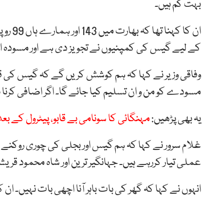
بہت کم ہیں۔
ان کا 
کے لیے گیس کی کمپنیوں نے تجویز دی ہے اور مسودہ ا
وفاقی وزیر نے کہا کہ ہم کوشش کریں گے کہ گیس کی قیم
مسودے کو من و ان تسلیم کیا جائے گا۔ اگر اضافی کرنا ن
یہ بھی پڑھیں:
مہنگائی کا سونامی بے قابو، پیٹرول کے بع
غلام سرور نے کہا کہ ہم گیس اور بجلی کی چوری روک
عملی تیار کررہے ہیں۔ جہانگیر ترین اور شاہ محمود قری
انہوں نے کہا کہ گھر کی بات باہر آنا اچھی بات نہیں۔ ان ک