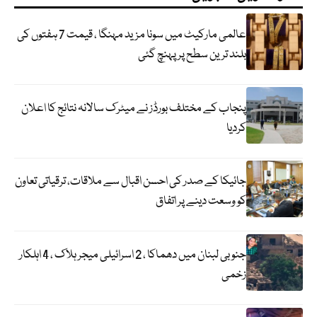
عالمی مارکیٹ میں سونا مزید مہنگا ، قیمت 7 ہفتوں کی
بلند ترین سطح پر پہنچ گئی
پنجاب کے مختلف بورڈز نے میٹرک سالانہ نتائج کا اعلان
کردیا
جائیکا کے صدر کی احسن اقبال سے ملاقات، ترقیاتی تعاون
کو وسعت دینے پر اتفاق
جنوبی لبنان میں دھماکا ، 2 اسرائیلی میجر ہلاک ، 4 اہلکار
زخمی