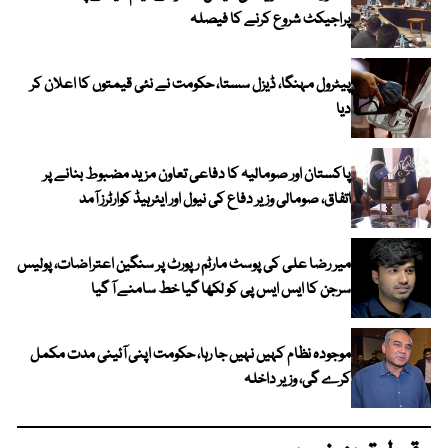
پراجیکٹ شروع کرنے کا فیصلہ
پیٹرول مہنگا، ڈیزل سستا، حکومت نے نئی قیمتوں کا اعلان کر
دیا
پاکستان اور صومالیہ کا دفاعی تعاون مزید مضبوط بنانے پر
اتفاق، صومالی وزیر دفاع کی نیول اور ایئرہیڈ کوارٹرز آمد
میر رضا علی کی پوسٹ مارٹم رپورٹ پر سنگین اعتراضات، پولیس
سرجن کا ایس ایس پی کو لکھا گیا خط سامنے آ گیا
موجودہ نظام کہیں نہیں جا رہا، حکومت اپنی آئینی مدت مکمل
کرے گی، وزیر داخلہ