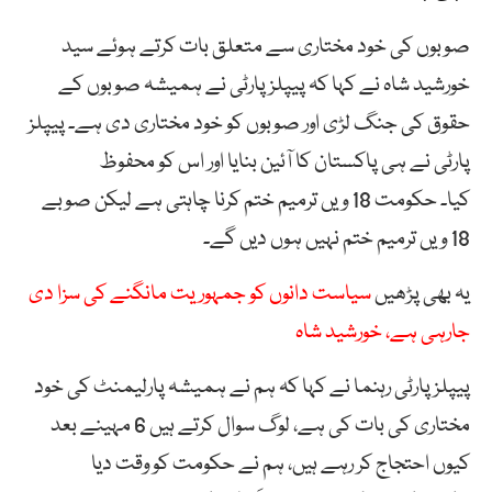
صوبوں کی خود مختاری سے متعلق بات کرتے ہوئے سید
خورشید شاہ نے کہا کہ پیپلز پارٹی نے ہمیشہ صوبوں کے
حقوق کی جنگ لڑی اور صوبوں کو خود مختاری دی ہے۔ پیپلز
پارٹی نے ہی پاکستان کا آئین بنایا اور اس کو محفوظ
کیا۔ حکومت 18 ویں ترمیم ختم کرنا چاہتی ہے لیکن صوبے
18 ویں ترمیم ختم نہیں ہوں دیں گے۔
یہ بھی پڑھیں
سیاست دانوں کو جمہوریت مانگنے کی سزا دی
جارہی ہے، خورشید شاہ
پیپلز پارٹی رہنما نے کہا کہ ہم نے ہمیشہ پارلیمنٹ کی خود
مختاری کی بات کی ہے، لوگ سوال کرتے ہیں 6 مہینے بعد
کیوں احتجاج کر رہے ہیں، ہم نے حکومت کو وقت دیا