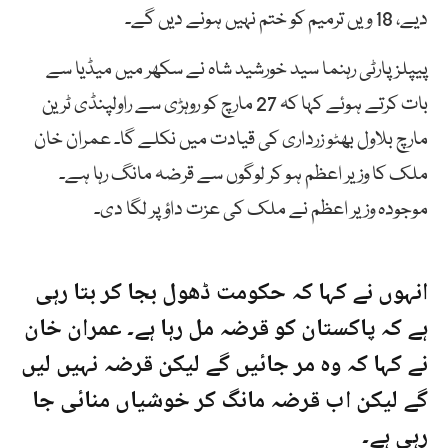
دیے، 18 ویں ترمیم کو ختم نہیں ہونے دیں گے۔
پیپلز پارٹی رہنما سید خورشید شاہ نے سکھر میں میڈیا سے
بات کرتے ہوئے کہا کہ 27 مارچ کو روہڑی سے راولپنڈی ٹرین
مارچ بلاول بھٹو زرداری کی قیادت میں نکلے گا۔ عمران خان
ملک کا وزیر اعظم ہو کر لوگوں سے قرضہ مانگ رہا ہے۔
موجودہ وزیر اعظم نے ملک کی عزت داؤ پر لگا دی۔
انہوں نے کہا کہ حکومت ڈھول بجا کر بتا رہی
ہے کہ پاکستان کو قرضہ مل رہا ہے۔ عمران خان
نے کہا کہ وہ مر جائیں گے لیکن قرضہ نہیں لیں
گے لیکن اب قرضہ مانگ کر خوشیاں منائی جا
رہی ہے۔