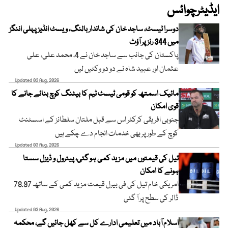
ایڈیٹرچوائس
دوسرا ٹیسٹ، ساجد خان کی شاندار بالنگ، ویسٹ انڈیز پہلی اننگز
میں 344 رنز پر آؤٹ
پاکستان کی جانب سے ساجد خان نے 4، محمد علی، علی
عثمان اور عبید شاہ نے دو دو وکٹیں لیں
Updated 03 Aug, 2026
مائیک اسمتھ کو قومی ٹیسٹ ٹیم کا بیٹنگ کوچ بنائے جانے کا
قوی امکان
جنوبی افریقی کرکٹر اس سے قبل ملتان سلطانز کے اسسٹنٹ
کوچ کے طور پر بھی خدمات انجام دے چکے ہیں
Updated 03 Aug, 2026
تیل کی قیمتوں میں مزید کمی ہو گئی، پیٹرول و ڈیزل سستا
ہونے کا امکان
امریکی خام تیل کی فی بیرل قیمت مزید کمی کے ساتھ 78.97
ڈالر کی سطح پر آ گئی
Updated 03 Aug, 2026
اسلام آباد میں تعلیمی ادارے کل سے کھل جائیں گے، محکمہ