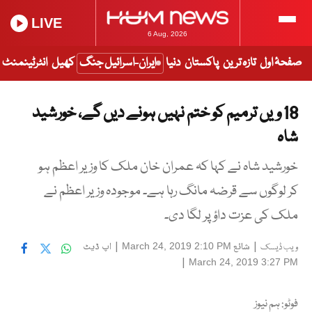
LIVE
6 Aug, 2026
صفحۂ اول
تازہ ترین
پاکستان
دنیا
ایران-اسرائیل جنگ
کھیل
انٹرٹینمنٹ
18 ویں ترمیم کو ختم نہیں ہونے دیں گے، خورشید
شاہ
خورشید شاہ نے کہا کہ عمران خان ملک کا وزیر اعظم ہو
کر لوگوں سے قرضہ مانگ رہا ہے۔ موجودہ وزیر اعظم نے
ملک کی عزت داؤ پر لگا دی۔
|
شائع
|
اپ ڈیٹ
March 24, 2019 2:10 PM
ویب ڈیسک
|
March 24, 2019 3:27 PM
فوٹو: ہم نیوز