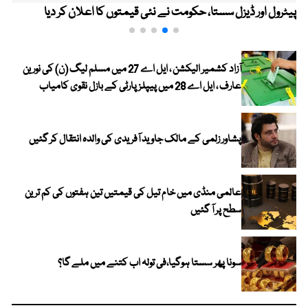
پیٹرول اور ڈیزل سستا، حکومت نے نئی قیمتوں کا اعلان کر دیا
آزاد کشمیر الیکشن ، ایل اے 27 میں مسلم لیگ (ن) کی نورین
عارف ، ایل اے 28 میں پیپلز پارٹی کے بازل نقوی کامیاب
پشاور زلمی کے مالک جاوید آفریدی کی والدہ انتقال کر گئیں
عالمی منڈی میں خام تیل کی قیمتیں تین ہفتوں کی کم ترین
سطح پر آ گئیں
سونا پھر سستا ہوگیا،فی تولہ اب کتنے میں ملے گا؟