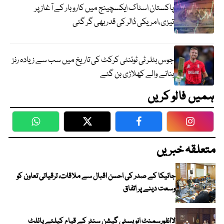
پاکستان اسٹاک ایکسچینج میں کاروبار کے آغاز پر
تیزی،امریکی ڈالر کی قدر بھی گر گئی
جوس بٹلر ٹی ٹوئنٹی کرکٹ کی تاریخ میں سب سے زیادہ رنز
بنانے والے کھلاڑی بن گئے
ہمیں فالو کریں
WhatsApp
Twitter
Facebook
Faceboo
متعلقہ خبریں
جائیکا کے صدر کی احسن اقبال سے ملاقات، ترقیاتی تعاون کو
وسعت دینے پر اتفاق
لاانفورسمنٹ انویسٹی گیشن سنٹر کے قیام کیلئے پائلٹ