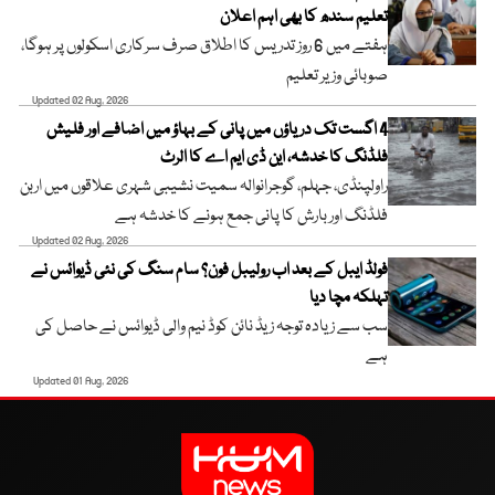
تعلیم سندھ کا بھی اہم اعلان
ہفتے میں 6 روز تدریس کا اطلاق صرف سرکاری اسکولوں پر ہوگا،
صوبائی وزیر تعلیم
Updated 02 Aug, 2026
4 اگست تک دریاؤں میں پانی کے بہاؤ میں اضافے اور فلیش
فلڈنگ کا خدشہ، این ڈی ایم اے کا الرٹ
راولپنڈی، جہلم، گوجرانوالہ سمیت نشیبی شہری علاقوں میں اربن
فلڈنگ اور بارش کا پانی جمع ہونے کا خدشہ ہے
Updated 02 Aug, 2026
فولڈ ایبل کے بعد اب رولیبل فون؟ سام سنگ کی نئی ڈیوائس نے
تہلکہ مچا دیا
سب سے زیادہ توجہ زیڈ نائن کوڈ نیم والی ڈیوائس نے حاصل کی
ہے
Updated 01 Aug, 2026