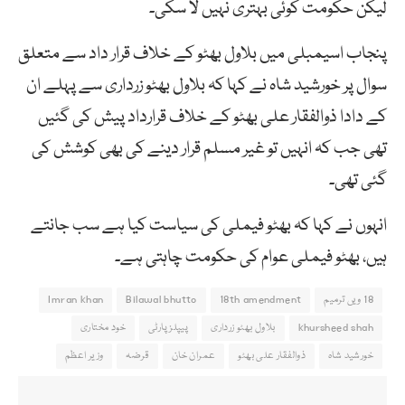
لیکن حکومت کوئی بہتری نہیَں لا سکی۔
پنجاب اسیمبلی میں بلاول بھٹو کے خلاف قرار داد سے متعلق
سوال پر خورشید شاہ نے کہا کہ بلاول بھٹو زرداری سے پہلے ان
کے دادا ذوالفقار علی بھٹو کے خلاف قرارداد پیش کی گئیں
تھی جب کہ انہیں تو غیر مسلم قرار دینے کی بھی کوشش کی
گئی تھی۔
انہوں نے کہا کہ بھٹو فیملی کی سیاست کیا ہے سب جانتے
ہیں، بھٹو فیملی عوام کی حکومت چاہتی ہے۔
18 ویں ترمیم
18th amendment
Bilawal bhutto
Imran khan
khursheed shah
بلاول بھٹو زرداری
پیپلز پارٹی
خود مختاری
خورشید شاہ
ذوالفقار علی بھٹو
عمران خان
قرضہ
وزیر اعظم