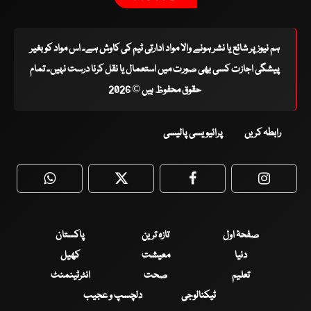
ہم نیوز پر شائع یا نشر ہونے والا مواد ادارتی ٹیم کی کاوش ہے۔ اس مواد کو بغیر
پیشگی اجازت کسی بھی صورت میں استعمال یا نقل کرنا درست نہیں۔ تمام
حقوق محفوظ ہیں © 2026
رابطہ کریں
پرائیویسی پالیسی
WhatsApp
Twitter
Facebook
Faceboo
صفحۂ اول
تازہ ترین
پاکستان
دنیا
معیشت
کھیل
تعلیم
صحت
انٹرٹینمنٹ
ٹیکنالوجی
دلچسپ و عجیب