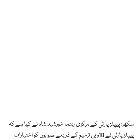
سکھر: پیپلز پارٹی کے مرکزی رہنما خورشید شاہ نے کہا ہے کہ
پیپلز پارٹی نے 18ویں ترمیم کے ذریعے صوبوں کو اختیارات