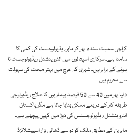
کراچی سمیت سندھ بھر کو ماہر ریڈیولوجسٹ کی کمی کا
سامنا ہے۔ سرکاری اسپتالوں میں انٹروینشنل ریڈیولوجسٹ نا
ہونے کے برابر ہیں۔ شہری کم خرچ میں بہتر صحت کی سہولت
سے محروم ہیں۔
دنیا بھر میں 40 سے 50 فیصد بیماریوں کا علاج ریڈیولوجی
طریقہ کار کے ذریعے ممکن بنایا جاتا ہے مگر پاکستان
انٹروینشنل ریڈیولوجسٹس کی دوڑ میں کہیں پیچھے ہے۔
ماہرین کے مطابق ملک کو دو سے ڈھائی ہزار اسپیشلائزڈ