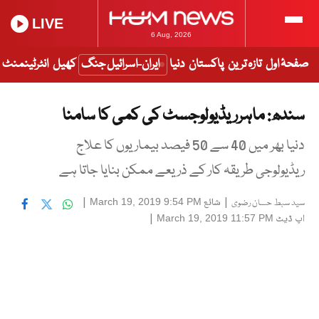
LIVE
6 Aug, 2026
صفحۂ اول
تازہ ترین
پاکستان
دنیا
ایران-اسرائیل جنگ
کھیل
انٹرٹینمنٹ
سندھ: ماہرریڈیولوجسٹ کی کمی کا سامنا
دنیا بھر میں 40 سے 50 فیصد بیماریوں کا علاج
ریڈیولوجی طریقہ کار کے ذریعے ممکن بنایا جاتا ہے
|
شائع
|
March 19, 2019 9:54 PM
سید سبط حسان رضوی
اپ ڈیٹ
|
March 19, 2019 11:57 PM