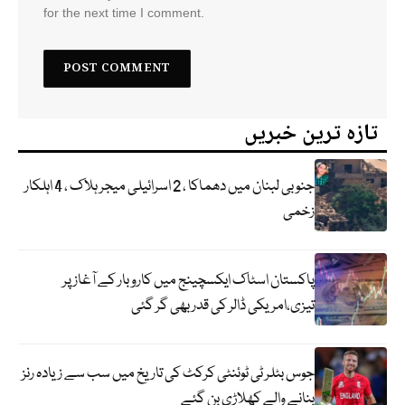
for the next time I comment.
تازہ ترین خبریں
جنوبی لبنان میں دھماکا ، 2 اسرائیلی میجر ہلاک ، 4 اہلکار
زخمی
پاکستان اسٹاک ایکسچینج میں کاروبار کے آغاز پر
تیزی،امریکی ڈالر کی قدر بھی گر گئی
جوس بٹلر ٹی ٹوئنٹی کرکٹ کی تاریخ میں سب سے زیادہ رنز
بنانے والے کھلاڑی بن گئے