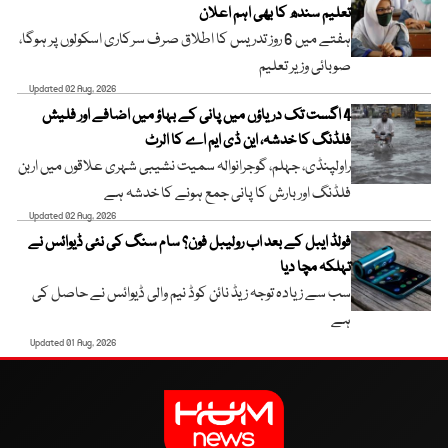
تعلیم سندھ کا بھی اہم اعلان
ہفتے میں 6 روز تدریس کا اطلاق صرف سرکاری اسکولوں پر ہوگا،
صوبائی وزیر تعلیم
Updated 02 Aug, 2026
4 اگست تک دریاؤں میں پانی کے بہاؤ میں اضافے اور فلیش
فلڈنگ کا خدشہ، این ڈی ایم اے کا الرٹ
راولپنڈی، جہلم، گوجرانوالہ سمیت نشیبی شہری علاقوں میں اربن
فلڈنگ اور بارش کا پانی جمع ہونے کا خدشہ ہے
Updated 02 Aug, 2026
فولڈ ایبل کے بعد اب رولیبل فون؟ سام سنگ کی نئی ڈیوائس نے
تہلکہ مچا دیا
سب سے زیادہ توجہ زیڈ نائن کوڈ نیم والی ڈیوائس نے حاصل کی
ہے
Updated 01 Aug, 2026