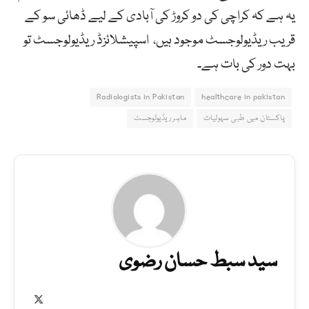
یہ ہے کہ کراچی کی دو کروڑ کی آبادی کے لیے ڈھائی سو کے
قریب ریڈیولوجسٹ موجود ہیں، اسپیشلائزڈ ریڈیولوجسٹ تو
بہت دور کی بات ہے۔
Radiologists in Pakistan
healthcare in pakistan
پاکستان میں طبی سہولیات
ماہر ریڈیولوجسٹ
سید سبط حسان رضوی
X