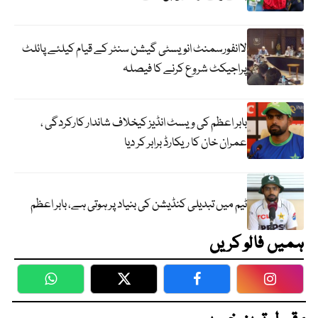
لاانفورسمنٹ انویسٹی گیشن سنٹر کے قیام کیلئے پائلٹ
پراجیکٹ شروع کرنے کا فیصلہ
بابر اعظم کی ویسٹ انڈیز کیخلاف شاندار کارکردگی ،
عمران خان کا ریکارڈ برابر کر دیا
ٹیم میں تبدیلی کنڈیشن کی بنیاد پر ہوتی ہے، بابر اعظم
ہمیں فالو کریں
WhatsApp
Twitter
Facebook
Faceboo