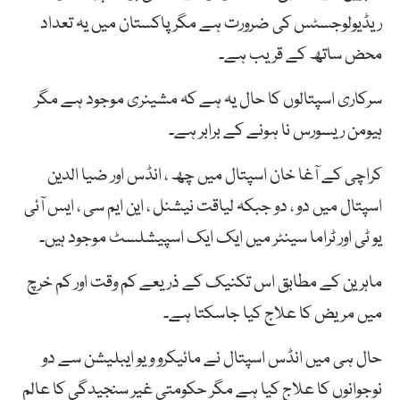
ریڈیولوجسٹس کی ضرورت ہے مگر پاکستان میں یہ تعداد
محض ساتھ کے قریب ہے۔
سرکاری اسپتالوں کا حال یہ ہے کہ مشینری موجود ہے مگر
ہیومن ریسورس نا ہونے کے برابر ہے۔
کراچی کے آغا خان اسپتال میں چھ ، انڈس اور ضیا الدین
اسپتال میں دو ، دو جبکہ لیاقت نیشنل ، این ایم سی ، ایس آئی
یو ٹی اور ٹراما سینٹر میں ایک ایک اسپیشلسٹ موجود ہیں۔
ماہرین کے مطابق اس تکنیک کے ذریعے کم وقت اور کم خرچ
میں مریض کا علاج کیا جاسکتا ہے۔
حال ہی میں انڈس اسپتال نے مائیکرو ویو ایبلیشن سے دو
نوجوانوں کا علاج کیا ہے مگر حکومتی غیر سنجیدگی کا عالم