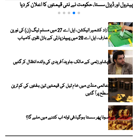
پیٹرول اور ڈیزل سستا، حکومت نے نئی قیمتوں کا اعلان کر دیا
آزاد کشمیر الیکشن ، ایل اے 27 میں مسلم لیگ (ن) کی نورین
عارف ، ایل اے 28 میں پیپلز پارٹی کے بازل نقوی کامیاب
پشاور زلمی کے مالک جاوید آفریدی کی والدہ انتقال کر گئیں
عالمی منڈی میں خام تیل کی قیمتیں تین ہفتوں کی کم ترین
سطح پر آ گئیں
سونا پھر سستا ہوگیا،فی تولہ اب کتنے میں ملے گا؟