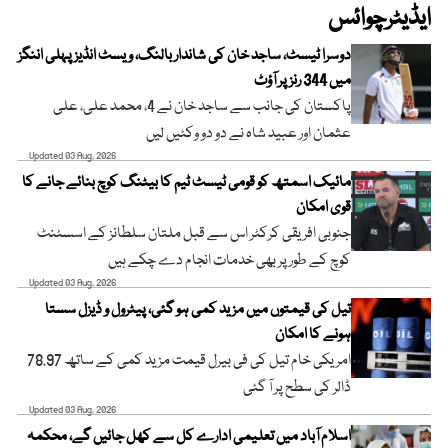
ایڈیٹرچوائس
دوسرا ٹیسٹ، ساجد خان کی شاندار بالنگ، ویسٹ انڈیز پہلی اننگز
میں 344 رنز پر آؤٹ
پاکستان کی جانب سے ساجد خان نے 4، محمد علی، علی
عثمان اور عبید شاہ نے دو دو وکٹیں لیں
Updated 03 Aug, 2026
مائیک اسمتھ کو قومی ٹیسٹ ٹیم کا بیٹنگ کوچ بنائے جانے کا
قوی امکان
جنوبی افریقی کرکٹر اس سے قبل ملتان سلطانز کے اسسٹنٹ
کوچ کے طور پر بھی خدمات انجام دے چکے ہیں
Updated 03 Aug, 2026
تیل کی قیمتوں میں مزید کمی ہو گئی، پیٹرول و ڈیزل سستا
ہونے کا امکان
امریکی خام تیل کی فی بیرل قیمت مزید کمی کے ساتھ 78.97
ڈالر کی سطح پر آ گئی
Updated 03 Aug, 2026
اسلام آباد میں تعلیمی ادارے کل سے کھل جائیں گے، محکمہ