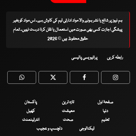
ہم نیوز پر شائع یا نشر ہونے والا مواد ادارتی ٹیم کی کاوش ہے۔ اس مواد کو بغیر
پیشگی اجازت کسی بھی صورت میں استعمال یا نقل کرنا درست نہیں۔ تمام
حقوق محفوظ ہیں © 2026
رابطہ کریں
پرائیویسی پالیسی
WhatsApp
Twitter
Facebook
Faceboo
صفحۂ اول
تازہ ترین
پاکستان
دنیا
معیشت
کھیل
تعلیم
صحت
انٹرٹینمنٹ
ٹیکنالوجی
دلچسپ و عجیب