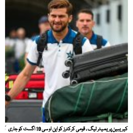
کیریبین پریمیئر لیگ ، قومی کرکٹرز کو این او سی 19 اگست کو جاری
آز