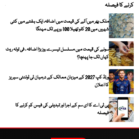
کرنے کا فیصلہ
چھی
ملک بھر میں آٹے کی قیمت میں اضافہ، ایک ہفتے میں کئی
شہروں میں 20 کلو تھیلا 100 روپے تک مہنگا
سونے کی قیمت میں مسلسل تیسرے روز بڑا اضافہ ، فی تولہ ریٹ
کہاں تک جا پہنچا؟
ورلڈ کپ 2027 کے میزبان ممالک کے درمیان ٹی ٹوئنٹی سیریز
کا اعلان
پی ٹی اے کا ای سم کے اجرا اور تبدیلی کی فیس کم کرنے کا
فیصلہ