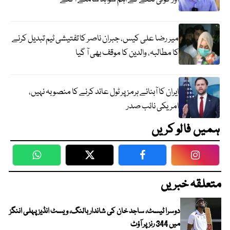
میر رضا علی کیس، جبران ناصر کا تفتیشی ٹیم تبدیل کرنے
کا مطالبہ، والدین کا موقف بھی آ گیا
ایران کا آبنائے ہرمز پر ٹول عائد کرنے کا منصوبہ نہیں،
امریکی نائب صدر
ہمیں فالو کریں
WhatsApp
Twitter
Facebook
Faceboo
متعلقہ خبریں
دوسرا ٹیسٹ، ساجد خان کی شاندار بالنگ، ویسٹ انڈیز پہلی اننگز
میں 344 رنز پر آؤٹ