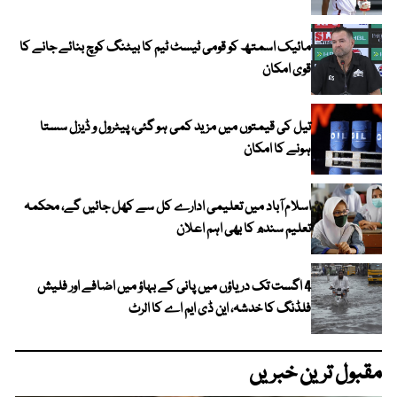
مائیک اسمتھ کو قومی ٹیسٹ ٹیم کا بیٹنگ کوچ بنائے جانے کا
قوی امکان
تیل کی قیمتوں میں مزید کمی ہو گئی، پیٹرول و ڈیزل سستا
ہونے کا امکان
اسلام آباد میں تعلیمی ادارے کل سے کھل جائیں گے، محکمہ
تعلیم سندھ کا بھی اہم اعلان
4 اگست تک دریاؤں میں پانی کے بہاؤ میں اضافے اور فلیش
فلڈنگ کا خدشہ، این ڈی ایم اے کا الرٹ
مقبول ترین خبریں