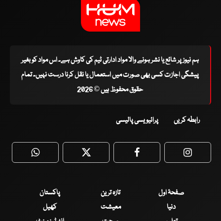
ہم نیوز پر شائع یا نشر ہونے والا مواد ادارتی ٹیم کی کاوش ہے۔ اس مواد کو بغیر
پیشگی اجازت کسی بھی صورت میں استعمال یا نقل کرنا درست نہیں۔ تمام
حقوق محفوظ ہیں © 2026
رابطہ کریں
پرائیویسی پالیسی
WhatsApp
Twitter
Facebook
Faceboo
صفحۂ اول
تازہ ترین
پاکستان
دنیا
معیشت
کھیل