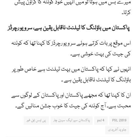
میرے بس میں ہوتا تو میں انہیں خود کوئٹہ کا کراؤن پیش
کرتا۔
پاکستان میں باؤلنگ کا ٹیلنٹ ناقابل یقین ہے، سر ویو رچرڈز
اس موقع پر بات کرتے ہوئے سر ویو رچرڈز کا کہنا تھا کہ کوئٹہ
کی جیت کی بہت خوشی ہے۔
انہوں نے کہا کہ پاکستان میں بہت ٹیلنٹ ہے خاص طور پر
باؤلنگ کا ٹیلنٹ ناقابل یقین ہے ۔
ان کا کہنا تھا کہ مجھے پاکستان اور پاکستان کے لوگوں سے
محبت ہے۔ آج کوئٹہ کی جیت کا خوب جشن منائیں گے۔
PSL 2019
psl 4
پاکستان سپر لیگ سیزن چار
پی ایس ایل فور
جاوید آفریدی