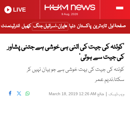
LIVE
9 Aug, 2026
صفحۂ اول
تازہ ترین
پاکستان
دنیا
ایران-اسرائیل جنگ
کھیل
انٹرٹینمنٹ
’کوئٹہ کی جیت کی اتنی ہی خوشی ہے جتنی پشاور
کی جیت سے ہوتی’
کوئٹہ کی جیت کی بہت خوشی ہے جو بیان نہیں کر
سکتا،ندیم عمر
|
شائع
March 18, 2019 12:26 AM
ویب ڈیسک