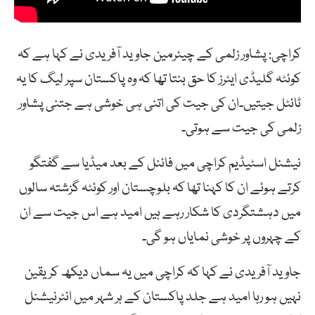
کراچی: پشاور زلمی کے چیئرمین جاوید آفریدی نے کہا ہے کہ
کوئٹہ گلیڈی ایٹرز کا حق بنتا تھا کہ وہ پاکستان سپر لیگ کا یہ
ٹائٹل جیتیں۔ان کی جیت کی اتنی ہی خوشی ہے جتنی پشاور
زلمی کی جیت سے ہوتی۔
نیشنل اسٹیڈیم کراچی میں فائنل کے بعد میڈیا سے گفتگو
کرتے ہوئے ان کا کہنا تھا کہ بلوچستان اور کوئٹہ گزشتہ سالوں
میں دہشتگردی کا شکار رہے ہیں امید ہے اس جیت سے ان
کے چہروں پر خوشی نمایاں ہو گی۔
جاوید آفریدی نے کہا کہ کراچی میں یہ سماں دیکھ کر یقین
نہیں ہو رہا امید ہے جلد پاکستان کے ہر شہر میں انٹرنیشنل