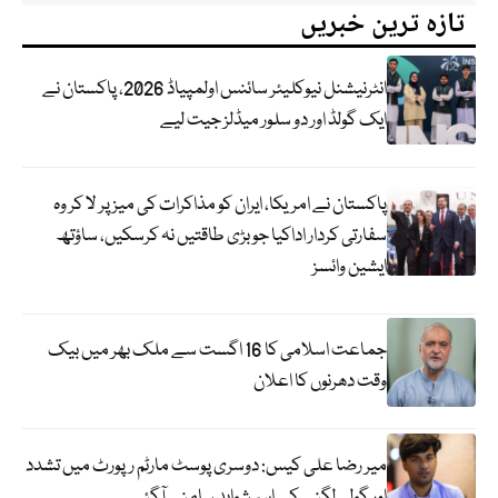
تازہ ترین خبریں
انٹرنیشنل نیوکلیئر سائنس اولمپیاڈ 2026، پاکستان نے
ایک گولڈ اور دو سلور میڈلز جیت لیے
پاکستان نے امریکا، ایران کو مذاکرات کی میز پر لا کر وہ
سفارتی کردار اداکیا جو بڑی طاقتیں نہ کرسکیں، ساؤتھ
ایشین وائسز
جماعت اسلامی کا 16 اگست سے ملک بھر میں بیک
وقت دھرنوں کا اعلان
میر رضا علی کیس: دوسری پوسٹ مارٹم رپورٹ میں تشدد
اور گولی لگنے کے اہم شواہد سامنے آگئے