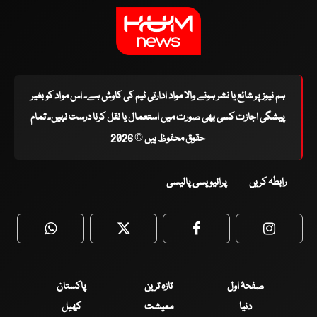
ہم نیوز پر شائع یا نشر ہونے والا مواد ادارتی ٹیم کی کاوش ہے۔ اس مواد کو بغیر
پیشگی اجازت کسی بھی صورت میں استعمال یا نقل کرنا درست نہیں۔ تمام
حقوق محفوظ ہیں © 2026
رابطہ کریں
پرائیویسی پالیسی
WhatsApp
Twitter
Facebook
Faceboo
صفحۂ اول
تازہ ترین
پاکستان
دنیا
معیشت
کھیل