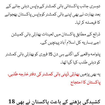
دوسری جانب پاکستانی ہائی کمشنر کے واپس دہلی جانے کے
بعد بھارت نے بھی اپنے ہائی کمشنر کو واپس پاکستان بھجوانے
کا فیصلہ کر لیا۔
ذرائع کے مطابق پاکستان میں تعینات بھارتی ہائی کمیشن
اجے بساریہ کل اسلام آباد پہنچیں گے۔
پلوامہ واقعے کے اگلے ہی دن 15 فروری کو بھارتی ہائی کمشنر
کو دہلی طلب کیا گیا تھا۔
یہ بھی پڑھیں
بھارتی ڈپٹی ہائی کمشنر کی دفتر خارجہ طلبی،
پاکستان کا احتجاج
کشیدگی بڑھنے کے باعث پاکستان نے بھی 18