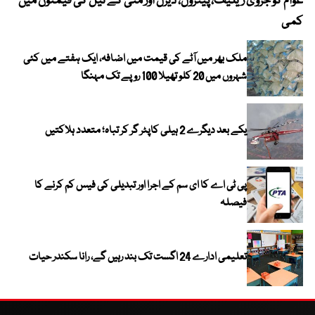
عوام کو جزوی ریلیف، پیٹرول، ڈیزل اور مٹی کے تیل کی قیمتوں میں
4 روز میں سونے کی قیمت میں بڑا اضافہ
کمی
ملک بھر میں آٹے کی قیمت میں اضافہ، ایک ہفتے میں کئی
شہروں میں 20 کلو تھیلا 100 روپے تک مہنگا
یکے بعد دیگرے 2 ہیلی کاپٹر گر کر تباہ؛ متعدد ہلاکتیں
پی ٹی اے کا ای سم کے اجرا اور تبدیلی کی فیس کم کرنے کا
فیصلہ
تعلیمی ادارے 24 اگست تک بند رہیں گے، رانا سکندر حیات