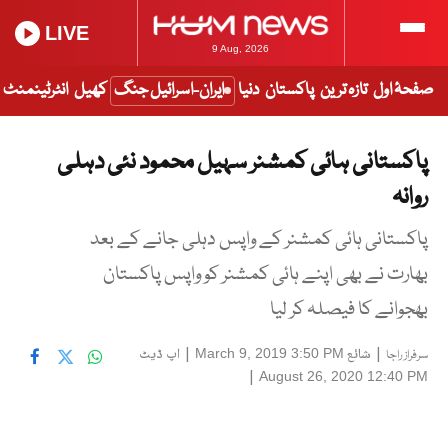
LIVE
9 Aug, 2026
صفحۂ اول
تازہ ترین
پاکستان
دنیا
ایران-اسرائیل جنگ
کھیل
انٹرٹینمنٹ
پاکستانی ہائی کمشنر سہیل محمود نئی دہلی
روانہ
پاکستانی ہائی کمشنر کے واپس دہلی جانے کے بعد
بھارت نے بھی اپنے ہائی کمشنر کو واپس پاکستان
بھجوانے کا فیصلہ کر لیا
|
شائع
|
اپ ڈیٹ
March 9, 2019 3:50 PM
سرفراز راجا
|
August 26, 2020 12:40 PM