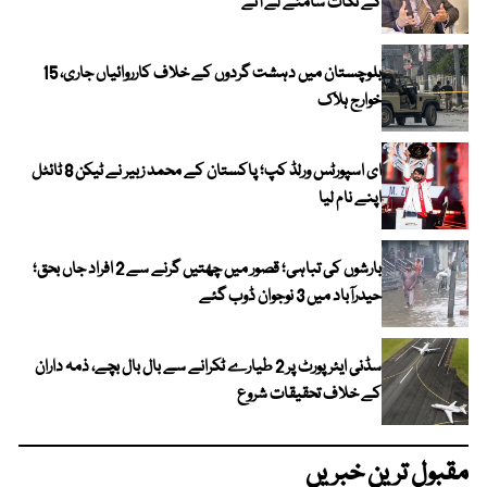
کے نکات سامنے لے آئے
بلوچستان میں دہشت گردوں کے خلاف کارروائیاں جاری، 15
خوارج ہلاک
ای اسپورٹس ورلڈ کپ؛ پاکستان کے محمد زبیر نے ٹیکن 8 ٹائٹل
اپنے نام لیا
بارشوں کی تباہی؛ قصور میں چھتیں گرنے سے 2 افراد جاں بحق؛
حیدرآباد میں 3 نوجوان ڈوب گئے
سڈنی ایئرپورٹ پر 2 طیارے ٹکرانے سے بال بال بچے، ذمہ داران
کے خلاف تحقیقات شروع
مقبول ترین خبریں