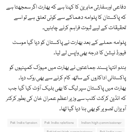
دفاعی اورسفارتی ماہرین کا کہنا ہے کہ بھارت اگر سمجھتا ہے
کہ پاکستان کا پلوامہ دھماکے سے کوئی تعلق ہے تو اسے
تحقیقات کے لیے ثبوت فراہم کرنے چاہئیں۔
پلوامہ حملے کے بعد بھارت نے پاکستان کو دیا گیا موسٹ
فیورڈ نیشن کا درجہ بھی واپس لے لیا۔
ہندو انتہا پسند جماعتوں نے بھارت میں میوزک کمپنیوں کو
پاکستانی اداکاروں کے ساتھ کام کرنے سے بھی روک دیا۔
بھارت میں پاکستان سپر لیگ کا بھی بلیک آؤٹ کیا گیا جب
کہ انڈین کرکٹ کلب سے وزیر اعظم عمران خان کی بطور کرکٹر
آویزاں تصویر کو بھی ہٹا دیا گیا تھا۔
Pak India tension
Pak India relations
Indian high commissioner
Pakistani high commissioner
Pak India war