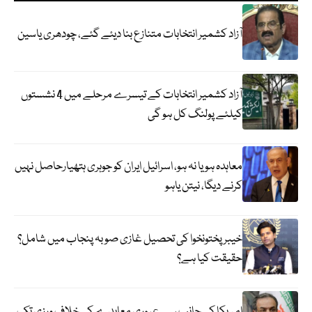
آزاد کشمیر انتخابات متنازع بنا دیئے گئے، چودھری یاسین
آزاد کشمیر انتخابات کے تیسرے مرحلے میں 4 نشستوں
کیلئے پولنگ کل ہو گی
معاہدہ ہو یا نہ ہو، اسرائیل ایران کو جوہری ہتھیارحاصل نہیں
کرنے دیگا، نیتن یاہو
خیبر پختونخوا کی تحصیل غازی صوبہ پنجاب میں شامل؟
حقیقت کیا ہے؟
امریکا کی جانب سے عبوری معاہدے کی خلاف ورزی تک