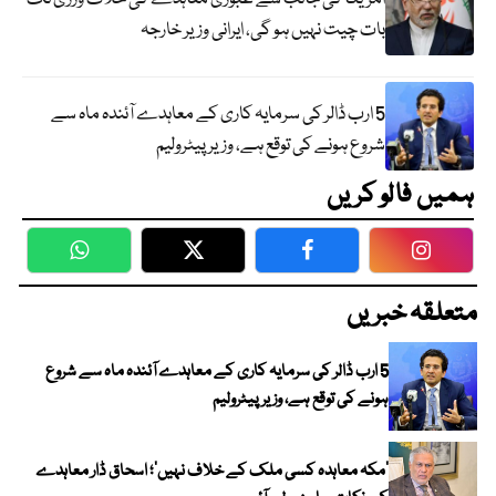
بات چیت نہیں ہو گی، ایرانی وزیر خارجہ
5 ارب ڈالر کی سرمایہ کاری کے معاہدے آئندہ ماہ سے
شروع ہونے کی توقع ہے، وزیر پیٹرولیم
ہمیں فالو کریں
WhatsApp
Twitter
Facebook
Faceboo
متعلقہ خبریں
5 ارب ڈالر کی سرمایہ کاری کے معاہدے آئندہ ماہ سے شروع
ہونے کی توقع ہے، وزیر پیٹرولیم
‘مکہ معاہدہ کسی ملک کے خلاف نہیں’؛ اسحاق ڈار معاہدے