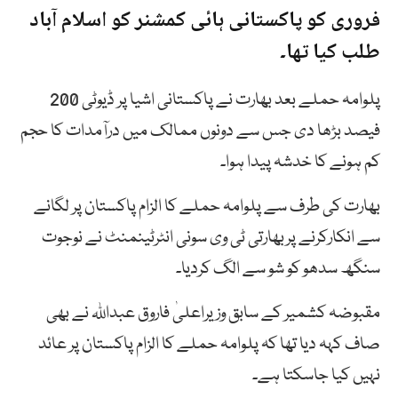
فروری کو پاکستانی ہائی کمشنر کو اسلام آباد
طلب کیا تھا۔
پلوامہ حملے بعد بھارت نے پاکستانی اشیا پر ڈیوٹی 200
فیصد بڑھا دی جس سے دونوں ممالک میں درآمدات کا حجم
کم ہونے کا خدشہ پیدا ہوا۔
بھارت کی طرف سے پلوامہ حملے کا الزام پاکستان پر لگانے
سے انکارکرنے پربھارتی ٹی وی سونی انٹرٹینمنٹ نے نوجوت
سنگھ سدھو کو شو سے الگ کردیا۔
مقبوضہ کشمیر کے سابق وزیراعلیٰ فاروق عبداللہ نے بھی
صاف کہہ دیا تھا کہ پلوامہ حملے کا الزام پاکستان پر عائد
نہیں کیا جاسکتا ہے۔