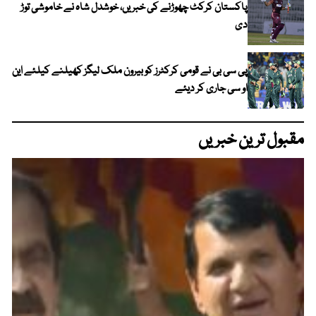
پاکستان کرکٹ چھوڑنے کی خبریں، خوشدل شاہ نے خاموشی توڑ
دی
پی سی بی نے قومی کرکٹرز کو بیرون ملک لیگز کھیلنے کیلئے این
او سی جاری کر دیئے
مقبول ترین خبریں