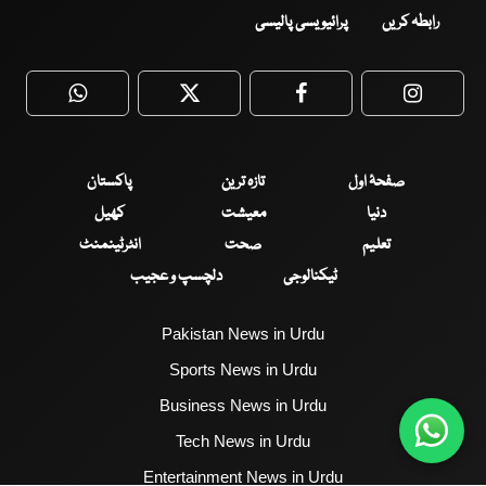
رابطہ کریں
پرائیویسی پالیسی
WhatsApp
Twitter
Facebook
Faceboo
صفحۂ اول
تازہ ترین
پاکستان
دنیا
معیشت
کھیل
تعلیم
صحت
انٹرٹینمنٹ
ٹیکنالوجی
دلچسپ و عجیب
Pakistan News in Urdu
Sports News in Urdu
Business News in Urdu
Tech News in Urdu
Entertainment News in Urdu