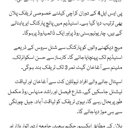
پی ایس ایل4 کے دوران کراچی کیلئے خصوصی ٹریفک پلان
بھی ترتیب دیا گیا ہے۔ اسٹیڈیم میں پانچ پارکنگ ایریابنائے
گے ہیں، چار یونیورسٹی روڈ پراور ایک ڈالمیاروڈ پرہوگا۔
میچ دیکھنے والوں کوپارکنگ سے شٹل سروس کے ذریعے
اسٹیڈیم تک پہنچایاجائے گا۔ کارساز سے حسن اسکوائرتک،
ملینم سے آغاخان گیٹ نمر 3 تک ٹریفک بند ہوگی۔
اسپتال جانے والے افراد نیوٹاؤن کٹ سے آغاخان اور لیاقت
نیشنل جاسکیں گے۔ شارع فیصل اور راشد منہاس روڈ مکمل
طورپربحال رہے گا۔ ہیوی ٹریفک کو لیاقت آباد، جیل چورنگی
سے ہی موڑ دیاجائے گا۔
پلان کے مطابق ایکسپو، حکیم سعید، جامعہ اردو، اتوار بازار اور