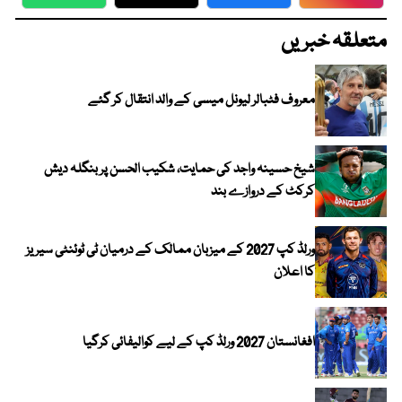
WhatsApp
Twitter
Facebook
Faceboo
متعلقہ خبریں
معروف فٹبالر لیونل میسی کے والد انتقال کر گئے
شیخ حسینہ واجد کی حمایت، شکیب الحسن پر بنگلہ دیش
کرکٹ کے دروازے بند
ورلڈ کپ 2027 کے میزبان ممالک کے درمیان ٹی ٹوئنٹی سیریز
کا اعلان
افغانستان 2027 ورلڈ کپ کے لیے کوالیفائی کرگیا