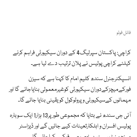
فائل فوٹو
کراچی: پاکستان سپرلیگ4 کے دوران سیکیورٹی فراہم کرنے
کیلئے کراچی پولیس نے پلان ترتیب دے لیا ہے۔
انسپکٹرجنرل سندھ کلیم امام کا کہنا ہے کہ سیزن
فورکےمیچزکےدوران سیکیورٹی کوغیرمعمولی بنایاجائے گا اور
مہمانوں کےسیکیورٹی و پروٹوکول کویقینی بنایا جائے گا۔
آئی جی سندھ نے بتایا کہ مجموعی طورپر13 ہزار1 ایک سوبارہ
پولیس افسران و اہلکارتعینات کیے جائیں گے اور ڈیزاسٹر
مینجمنٹ سسٹم پر خصوصی فوکس کیاجائے گا۔