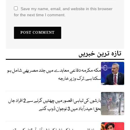
Save my name, email, and website in this browser
for the next time I comment.
تازہ ترین خبریں
مکہ مکرمہ دفاعی معاہدے میں جلد مصر بھی شامل ہو
سکتا ہے، ترک وزیر خارجہ
بارشوں کی تباہی؛ قصور میں چھتیں گرنے سے 2 افراد جاں
بحق؛ حیدرآباد میں 3 نوجوان ڈوب گئے