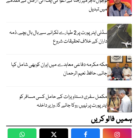
نوجوان تاجر میر رضا کے اغوا کی ایف آئی آر قتل کے مقدمے
میں تبدیل
سڈنی ایئرپورٹ پر 2 طیارے ٹکرانے سے بال بال بچے، ذمہ
داران کے خلاف تحقیقات شروع
مکہ مکرمہ دفاعی معاہدے میں ایران کو بھی شامل کیا
جائے، حافظ نعیم الرحمان
مکمل سفری دستاویزات کے حامل کسی مسافر کو
ایئرپورٹ پر نہیں روکا جائے گا، وزیر داخلہ
ہمیں فالو کریں