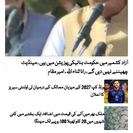
آزاد کشمیر میں حکومت بنانیکی پوزیشن میں ہیں ، مینڈیٹ
عوا
چھیننے نہیں دیں گے ، رانا ثناء اللہ ، امیر مقام
کم
ورلڈ کپ 2027 کے میزبان ممالک کے درمیان ٹی ٹوئنٹی سیریز
کا اعلان
ملک بھر میں آٹے کی قیمت میں اضافہ، ایک ہفتے میں کئی
شہروں میں 20 کلو تھیلا 100 روپے تک مہنگا