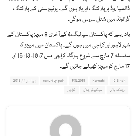
ڈالمیا روڈ پرپارکنگ ایریاز ہوں گے۔ یونیورسٹی کے پارکنگ
گرائونڈ میں شٹل سروس ہوگی۔
یاد رہے کہ پاکستان سپرلیگ4 کےآخری 8 میچز پاکستان کے
شہر لاہور اور کراچی میں ہوں گے۔ پاکستان میں میچز کا
سلسلہ 7 مارچ سے شروع ہوگا۔ کراچی میں 7، 10، 13، 15 اور
17 مارچ کو میچز کھیلے جائیں گے۔
IG Sindh
Karachi
PSL2019
security paln
پی ایس ایل 2019
ٹریفک پلان
سیکیورٹی پلان
کراچی