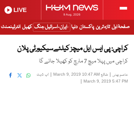
LIVE
9 Aug, 2026
صفحۂ اول
تازہ ترین
پاکستان
دنیا
ایران-اسرائیل جنگ
کھیل
انٹرٹینمنٹ
کراچی: پی ایس ایل میچز کیلئےسیکیورٹی پلان
کراچی میں پہلا میچ 7 مارچ کو کھیلا جائے گا
|
شائع
|
اپ ڈیٹ
March 9, 2019 10:47 AM
عاصم بھٹی
|
March 9, 2019 5:47 PM