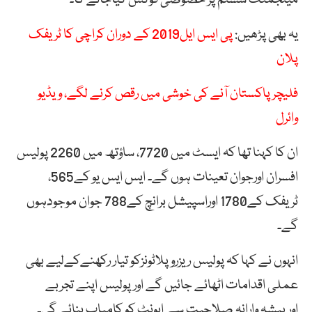
یہ بھی پڑھیں:
پی ایس ایل2019 کے دوران کراچی کا ٹریفک
پلان
فلیچر پاکستان آنے کی خوشی میں رقص کرنے لگے، ویڈیو
وائرل
ان کا کہنا تھا کہ ایسٹ میں 7720، ساؤتھ میں 2260 پولیس
افسران اورجوان تعینات ہوں گے۔ ایس ایس یو کے565،
ٹریفک کے1780 اوراسپیشل برانچ کے788 جوان موجودہوں
گے۔
انہوں نے کہا کہ پولیس ریزرو پلاٹونزکو تیار رکھنےکےلیے بھی
عملی اقدامات اٹھائے جائیں گے اور پولیس اپنے تجربے
اورپیشہ وارانہ صلاحیت سے ایونٹ کو کامیاب بنائے گی۔