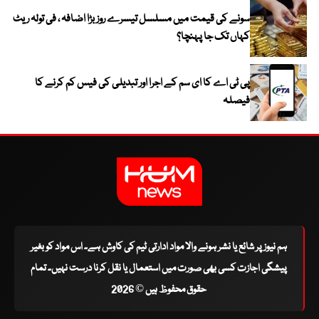
سونے کی قیمت میں مسلسل تیسرے روز بڑا اضافہ ، فی تولہ ریٹ
کہاں تک جا پہنچا؟
پی ٹی اے کا ای سم کے اجرا اور تبدیلی کی فیس کم کرنے کا
فیصلہ
ہم نیوز پر شائع یا نشر ہونے والا مواد ادارتی ٹیم کی کاوش ہے۔ اس مواد کو بغیر
پیشگی اجازت کسی بھی صورت میں استعمال یا نقل کرنا درست نہیں۔ تمام
حقوق محفوظ ہیں © 2026