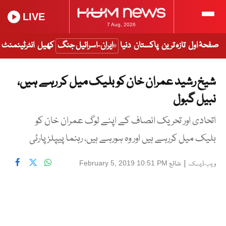
LIVE
7 Aug, 2026
صفحۂ اول
تازہ ترین
پاکستان
دنیا
ایران-اسرائیل جنگ
کھیل
انٹرٹینمنٹ
شیخ رشید عمران خان کو بلیک میل کر رہے ہیں،
نبیل گبول
اتحادی اور تحریک انصاف کے اپنے لوگ عمران خان کو
بلیک میل کررہے ہیں اور وہ ہورہے ہیں، رہنما پیپلزپارٹی
|
شائع
February 5, 2019 10:51 PM
ویب ڈیسک