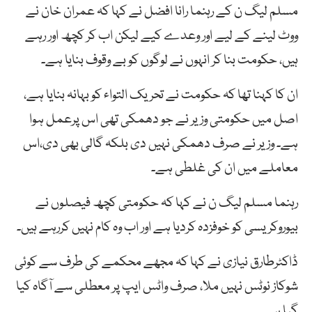
مسلم لیگ ن کے رہنما رانا افضل نے کہا کہ عمران خان نے
ووٹ لینے کے لیے اور وعدے کیے لیکن اب کر کچھ اور رہے
ہیں، حکومت بنا کر انہوں نے لوگوں کو بے وقوف بنایا ہے۔
ان کا کہنا تھا کہ حکومت نے تحریک التواء کو بہانہ بنایا ہے،
اصل میں حکومتی وزیر نے جو دھمکی تھی اس پرعمل ہوا
ہے۔ وزیر نے صرف دھمکی نہیں دی بلکہ گالی بھی دی،اس
معاملے میں ان کی غلطی ہے۔
رہنما مسلم لیگ ن نے کہا کہ حکومتی کچھ فیصلوں نے
بیوروکریسی کو خوفزدہ کردیا ہے اور اب وہ کام نہیں کررہے ہیں۔
ڈاکٹرطارق نیازی نے کہا کہ مجھے محکمے کی طرف سے کوئی
شوکاز نوٹس نہیں ملا، صرف واٹس ایپ پر معطلی سے آگاہ کیا
گیا ہے۔