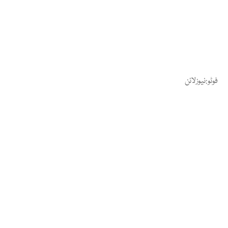
فوٹو:نیوزلائن