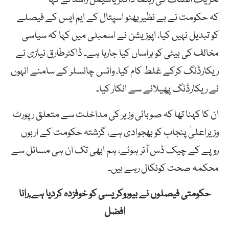
کہ حکومت نے بے نظیربھٹو اسپتال کے ایم ایس کے فیصلے
کو تبدیل نہیں کیا، اپوزیشن نے اسمبلی میں کہا کہ سیاسی
مخالف کی بیٹی کو ہراساں کیا جارہا ہے۔ ڈاکٹرطارق نیازی نے
ریکارڈنگ کرکے غلط کام کیا، وائس چانسلر کے سامنے انہوں
نے ریکارڈنگ پھیلانے سے انکار کیا۔
ان کا کہنا تھا کہ صوبائی وزیر کی مداخلت سے متعلق رپورٹ
وزیراعلیٰ پنجاب کو بھجوادی ہے، گزشتہ حکومت کے اربوں
روپے کے چیک ڈس آنر ہوئے، ہم ابھی تک ان ہی مسائل سے
محکمہ صحت کونکال رہے ہیں۔
حکومتی فیصلوں نے بیوروکریسی کو خوفزدہ کردیا ہے,رانا
افضل