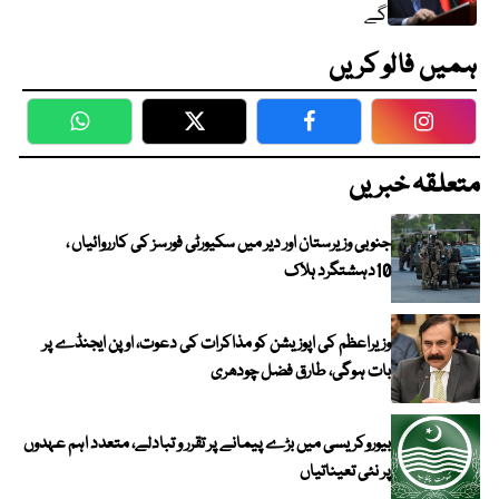
گے
ہمیں فالو کریں
WhatsApp
Twitter
Facebook
Faceboo
متعلقہ خبریں
جنوبی وزیرستان اور دیر میں سکیورٹی فورسز کی کارروائیاں ،
10دہشتگرد ہلاک
وزیراعظم کی اپوزیشن کو مذاکرات کی دعوت، اوپن ایجنڈے پر
بات ہوگی، طارق فضل چودھری
بیوروکریسی میں بڑے پیمانے پر تقرر و تبادلے، متعدد اہم عہدوں
پر نئی تعیناتیاں