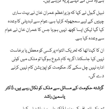
ہے وہ کس کے کہنے پر یہ کررہے ہیں۔
نبیل گبول نے کہا کہ وزیراعظم عمران خان نے بہت ساری
چیزوں کے لیے سمجھوتہ کرلیا ہے، عوام سے تبدیلی کا وعدہ
کیا گیا لیکن ایسا کچھ نہیں ہورہا جس کا عمران خان نے عوام
سے وعدہ کیا ہے.
ان کا کہنا تھا کہ تحریک التواء پر کسی کو معطل یا برخاست
نہیں کیا جاسکتا، اگر یہ کام شروع ہوگیا تو ملک میں کوئی
ادارہ نہیں چل سکے گا، حکومت کو اپوزیشن کام نہیں کرنے
دے گی۔
گزشتہ حکومت کے مسائل سے ملک کو نکال رہے ہیں، ڈاکٹر
یاسمین راشد
تحریک انصاف کی رہنما ڈاکٹر یاسیمن راشد نے کہا