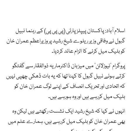
اسلام آباد: پاکستان پیپلز پارٹی (پی پی پی) کے رہنما نبیل
گبول نے وفاقی وزیر ریلوے شیخ رشید پر وزیراعظم عمران خان
کو بلیک میل کرنے کا الزام عائد کردیا۔
پروگرام ’نیوزلائن‘ میں میزبان ڈاکٹرماریہ ذوالفقار سے گفتگو
کرتے ہوئے نبیل گبول کا کہنا تھا کہ یہ بات ڈھکی چھپی نہیں
کہ اتحادی اور تحریک انصاف کے اپنے لوگ عمران خان کو
بلیک میل کررہے ہیں اور وہ ہورہے ہیں۔
انہوں نے کہا کہ شیخ رشید ایک نشست رکھتے ہیں لیکن وہ
بھی عمران خان کو بلیک میل کررہے ہیں، ہمارے علم میں