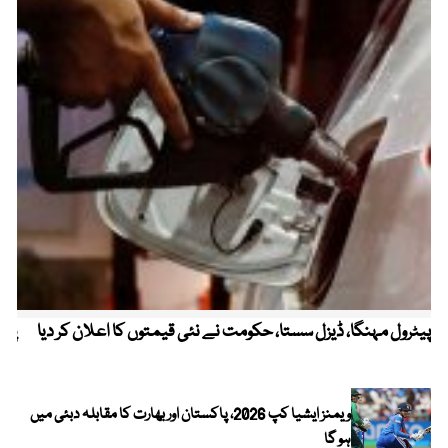
پیٹرول مہنگا، ڈیزل سستا، حکومت نے نئی قیمتوں کا اعلان کر دیا
پنج
ویمنز ایشیا کپ 2026، پاکستان اور بھارت کا مقابلہ دبئی میں
ہو گا