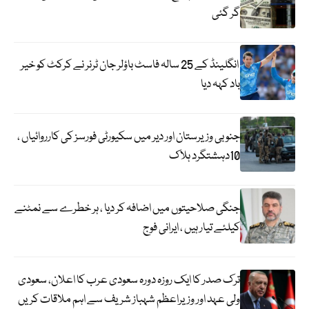
گر گئی
انگلینڈ کے 25 سالہ فاسٹ باؤلر جان ٹرنر نے کرکٹ کو خیر
باد کہہ دیا
جنوبی وزیرستان اور دیر میں سکیورٹی فورسز کی کارروائیاں ،
10دہشتگرد ہلاک
جنگی صلاحیتوں میں اضافہ کر دیا ، ہر خطرے سے نمٹنے
کیلئے تیار ہیں ، ایرانی فوج
ترک صدر کا ایک روزہ دورہ سعودی عرب کا اعلان، سعودی
ولی عہد اور وزیراعظم شہباز شریف سے اہم ملاقات کریں