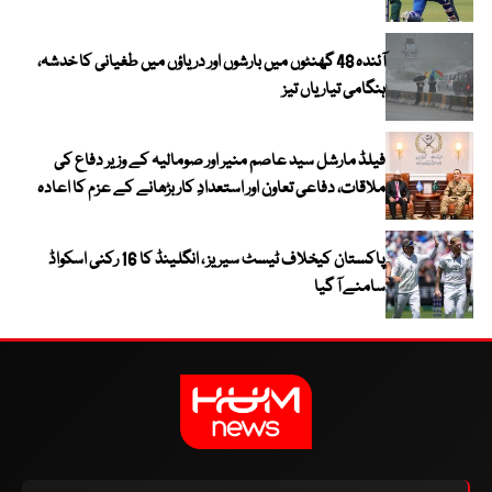
آئندہ 48 گھنٹوں میں بارشوں اور دریاؤں میں طغیانی کا خدشہ،
ہنگامی تیاریاں تیز
فیلڈ مارشل سید عاصم منیر اور صومالیہ کے وزیر دفاع کی
ملاقات، دفاعی تعاون اور استعدادِ کار بڑھانے کے عزم کا اعادہ
پاکستان کیخلاف ٹیسٹ سیریز ، انگلینڈ کا 16 رکنی اسکواڈ
سامنے آ گیا