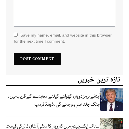
Save my name, email, and website in this browser
for the next time I comment.
تازہ ترین خبریں
آبنائے ہرمز دوبارہ کھولنے کیلئے معاہدے کے قریب ہیں ،
جنگ جلد ختم ہو جائے گی ، ڈونلڈ ٹرمپ
اسٹاک ایکسچینج میں کاروبار کا منفی آغاز ، ڈالر کی قیمت