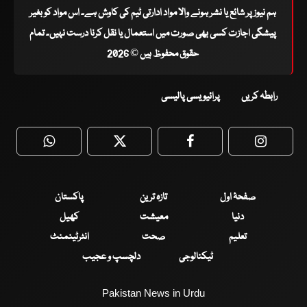
ہم نیوز پر شائع یا نشر ہونے والا مواد ادارتی ٹیم کی کاوش ہے۔ اس مواد کو بغیر
پیشگی اجازت کسی بھی صورت میں استعمال یا نقل کرنا درست نہیں۔ تمام
حقوق محفوظ ہیں © 2026
رابطہ کریں
پرائیویسی پالیسی
WhatsApp
Twitter
Facebook
Faceboo
صفحۂ اول
تازہ ترین
پاکستان
دنیا
معیشت
کھیل
تعلیم
صحت
انٹرٹینمنٹ
ٹیکنالوجی
دلچسپ و عجیب
Pakistan News in Urdu