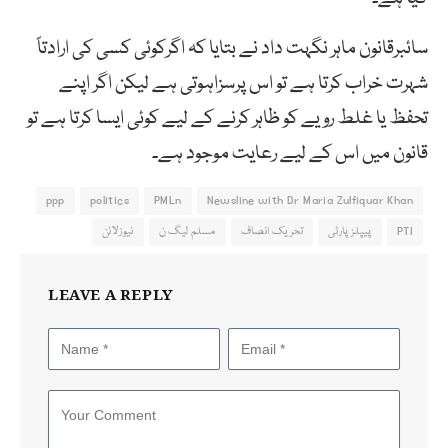
سائبرقانون ماہر نگہت داد نے بتایا کہ اگرکوئی کسی کی ارادتاً
شہرت خراب کرتا ہے تو اس پرسزاہوتی ہے لیکن اگر اپنے
تحفظ یا غلط رویے کو ظاہر کرنے کے لیے کوئی ایسا کرتا ہے تو
قانون میں اس کے لیے رعایت موجود ہے۔
ppp
politics
PMLn
Newsline with Dr Maria Zulfiquar Khan
PTI
پیپلزپارٹی
تحریک انصاف
مسلم لیگ ن
نیوزلائن
LEAVE A REPLY