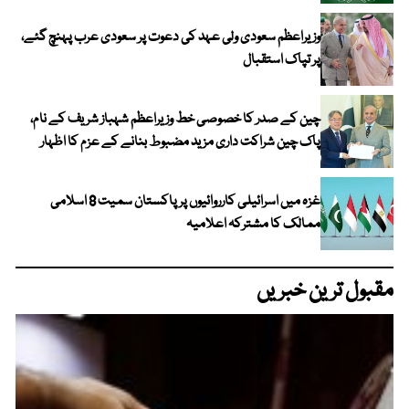
وزیراعظم سعودی ولی عہد کی دعوت پر سعودی عرب پہنچ گئے،
پر تپاک استقبال
چین کے صدر کا خصوصی خط وزیراعظم شہباز شریف کے نام،
پاک چین شراکت داری مزید مضبوط بنانے کے عزم کا اظہار
غزہ میں اسرائیلی کارروائیوں پر پاکستان سمیت 8 اسلامی
ممالک کا مشترکہ اعلامیہ
مقبول ترین خبریں