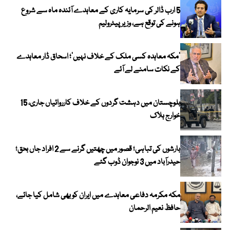
5 ارب ڈالر کی سرمایہ کاری کے معاہدے آئندہ ماہ سے شروع
ہونے کی توقع ہے، وزیر پیٹرولیم
‘مکہ معاہدہ کسی ملک کے خلاف نہیں’؛ اسحاق ڈار معاہدے
کے نکات سامنے لے آئے
بلوچستان میں دہشت گردوں کے خلاف کارروائیاں جاری، 15
خوارج ہلاک
بارشوں کی تباہی؛ قصور میں چھتیں گرنے سے 2 افراد جاں بحق؛
حیدرآباد میں 3 نوجوان ڈوب گئے
مکہ مکرمہ دفاعی معاہدے میں ایران کو بھی شامل کیا جائے،
حافظ نعیم الرحمان