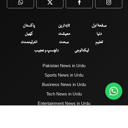
WhatsApp
Twitter
Facebook
Faceboo
صفحۂ اول
تازہ ترین
پاکستان
دنیا
معیشت
کھیل
تعلیم
صحت
انٹرٹینمنٹ
ٹیکنالوجی
دلچسپ و عجیب
Pakistan News in Urdu
Sports News in Urdu
Business News in Urdu
Tech News in Urdu
Entertainment News in Urdu
Health News in Urdu
Hum News English