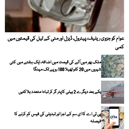
عوام کو جزوی ریلیف، پیٹرول، ڈیزل اور مٹی کے تیل کی قیمتوں میں
4 روز میں سونے کی قیمت میں بڑا اضافہ
کمی
ملک بھر میں آٹے کی قیمت میں اضافہ، ایک ہفتے میں کئی
شہروں میں 20 کلو تھیلا 100 روپے تک مہنگا
یکے بعد دیگرے 2 ہیلی کاپٹر گر کر تباہ؛ متعدد ہلاکتیں
پی ٹی اے کا ای سم کے اجرا اور تبدیلی کی فیس کم کرنے کا
فیصلہ