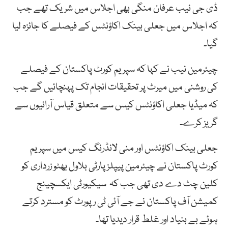
ڈی جی نیب عرفان منگی بھی اجلاس میں شریک تھے جب
کہ اجلاس میں جعلی بینک اکاؤنٹس کے فیصلے کا جائزہ لیا
گیا۔
چیئرمین نیب نے کہا کہ سپریم کورٹ پاکستان کے فیصلے
کی روشنی میں میرٹ پر تحقیقات انجام تک پہنچائیں گے جب
کہ میڈیا جعلی اکاؤنٹس کیس سے متعلق قیاس آرائیوں سے
گریز کرے۔
جعلی بینک اکاؤنٹس اور منی لانڈرنگ کیس میں سپریم
کورٹ پاکستان نے چیئرمین پیپلز پارٹی بلاول بھٹو زرداری کو
کلین چٹ دے دی تھی جب کہ سیکیورٹی ایکسچینج
کمیشن آف پاکستان نے جے آئی ٹی رپورٹ کو مسترد کرتے
ہوئے بے بنیاد اور غلط قرار دیدیا تھا۔