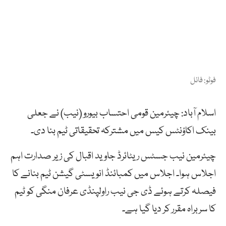
فوٹو: فائل
اسلام آباد: چیئرمین قومی احتساب بیورو (نیب) نے جعلی
بینک اکاؤنٹس کیس میں مشترکہ تحقیقاتی ٹیم بنا دی۔
چیئرمین نیب جسٹس ریٹائرڈ جاوید اقبال کی زیر صدارت اہم
اجلاس ہوا۔ اجلاس میں کمبائنڈ انویسٹی گیشن ٹیم بنانے کا
فیصلہ کرتے ہوئے ڈی جی نیب راولپنڈی عرفان منگی کو ٹیم
کا سربراہ مقرر کر دیا گیا ہے۔