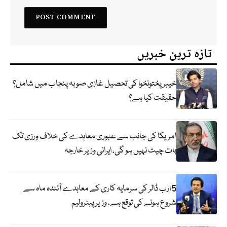
تازہ ترین خبریں
خیبر پختونخوا کی تحصیل غازی صوبہ پنجاب میں شامل؟
حقیقت کیا ہے؟
امریکا کی جانب سے عبوری معاہدے کی خلاف ورزی تک
بات چیت نہیں ہو گی، ایرانی وزیر خارجہ
5 ارب ڈالر کی سرمایہ کاری کے معاہدے آئندہ ماہ سے
شروع ہونے کی توقع ہے، وزیر پیٹرولیم