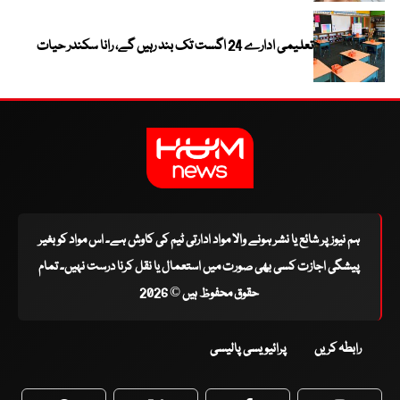
تعلیمی ادارے 24 اگست تک بند رہیں گے، رانا سکندر حیات
ہم نیوز پر شائع یا نشر ہونے والا مواد ادارتی ٹیم کی کاوش ہے۔ اس مواد کو بغیر
پیشگی اجازت کسی بھی صورت میں استعمال یا نقل کرنا درست نہیں۔ تمام
حقوق محفوظ ہیں © 2026
رابطہ کریں
پرائیویسی پالیسی