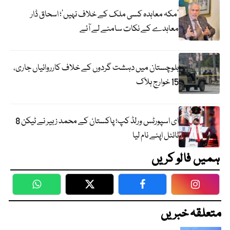
‘مکہ معاہدہ کسی ملک کے خلاف نہیں’؛ اسحاق ڈار
معاہدے کے نکات سامنے لے آئے
بلوچستان میں دہشت گردوں کے خلاف کارروائیاں جاری،
15 خوارج ہلاک
ای اسپورٹس ورلڈ کپ؛ پاکستان کے محمد زبیر نے ٹیکن 8
ٹائٹل اپنے نام لیا
ہمیں فالو کریں
WhatsApp
Twitter
Facebook
Faceboo
متعلقہ خبریں