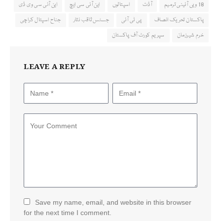
18 ویں آئینی ترمیم
آڈٹ
اسپتالوں
این آئی سی ایچ
این آئی سی وی ڈی
پاکستان تحریک انصاف
پی ٹی آئی
جسٹس ثاقب نثار
جناح اسپتال کراچی
خرم شیرزمان
سپریم کورٹ آف پاکستان
LEAVE A REPLY
Save my name, email, and website in this browser
for the next time I comment.