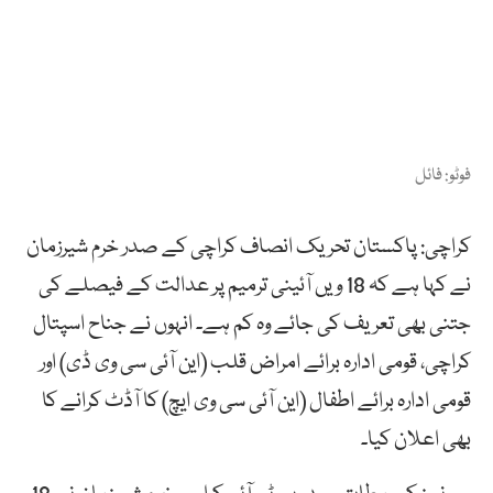
فوٹو: فائل
کراچی: پاکستان تحریک انصاف کراچی کے صدر خرم شیرزمان
نے کہا ہے کہ 18 ویں آئینی ترمیم پر عدالت کے فیصلے کی
جتنی بھی تعریف کی جائے وہ کم ہے۔ انہوں نے جناح اسپتال
کراچی، قومی ادارہ برائے امراض قلب (این آئی سی وی ڈی) اور
قومی ادارہ برائے اطفال (این آئی سی وی ایچ) کا آڈٹ کرانے کا
بھی اعلان کیا۔