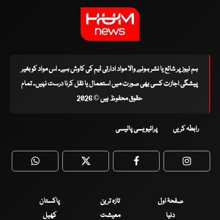
ہم نیوز پر شائع یا نشر ہونے والا مواد ادارتی ٹیم کی کاوش ہے۔ اس مواد کو بغیر
پیشگی اجازت کسی بھی صورت میں استعمال یا نقل کرنا درست نہیں۔ تمام
حقوق محفوظ ہیں © 2026
رابطہ کریں
پرائیویسی پالیسی
WhatsApp
Twitter
Facebook
Faceboo
صفحۂ اول
تازہ ترین
پاکستان
دنیا
معیشت
کھیل