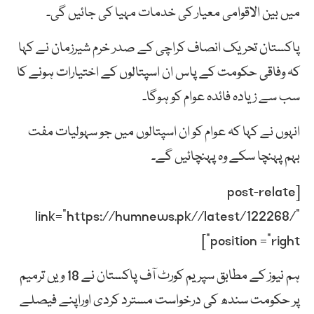
میں بین الاقوامی معیار کی خدمات مہیا کی جائیں گی۔
پاکستان تحریک انصاف کراچی کے صدر خرم شیرزمان نے کہا
کہ وفاقی حکومت کے پاس ان اسپتالوں کے اختیارات ہونے کا
سب سے زیادہ فائدہ عوام کو ہوگا۔
انہوں نے کہا کہ عوام کو ان اسپتالوں میں جو سہولیات مفت
بہم پہنچا سکے وہ پہنچائیں گے۔
[post-relate
link=”https://humnews.pk//latest/122268/”
position =”right”]
ہم نیوز کے مطابق سپریم کورٹ آف پاکستان نے 18 ویں ترمیم
پر حکومت سندھ کی درخواست مسترد کردی اوراپنے فیصلے