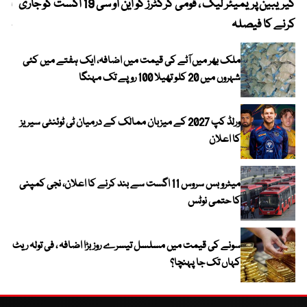
کیریبین پریمیئر لیگ ، قومی کرکٹرز کو این او سی 19 اگست کو جاری
آز
کرنے کا فیصلہ
چھی
ملک بھر میں آٹے کی قیمت میں اضافہ، ایک ہفتے میں کئی
شہروں میں 20 کلو تھیلا 100 روپے تک مہنگا
ورلڈ کپ 2027 کے میزبان ممالک کے درمیان ٹی ٹوئنٹی سیریز
کا اعلان
میٹرو بس سروس 11 اگست سے بند کرنے کا اعلان، نجی کمپنی
کا حتمی نوٹس
سونے کی قیمت میں مسلسل تیسرے روز بڑا اضافہ ، فی تولہ ریٹ
کہاں تک جا پہنچا؟