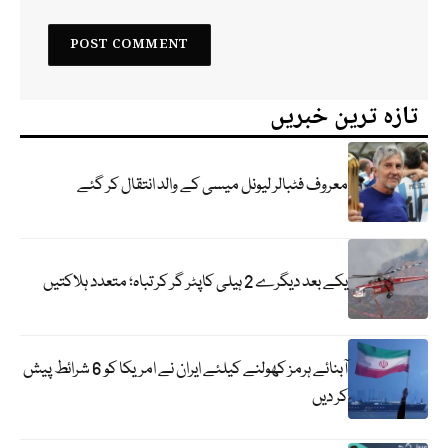
تازہ ترین خبریں
معروف فٹبالر لیونل میسی کے والد انتقال کر گئے
یکے بعد دیگرے 2 ہیلی کاپٹر گر کر تباہ؛ متعدد ہلاکتیں
آبنائے ہرمز کھولنے کیلئے ایران نے امریکا کو 6 شرائط پیش
کر دیں