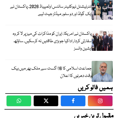
انٹرنیشنل نیوکلیئر سائنس اولمپیاڈ 2026، پاکستان نے
ایک گولڈ اور دو سلور میڈلز جیت لیے
پاکستان نے امریکا، ایران کو مذاکرات کی میز پر لا کر وہ
سفارتی کردار اداکیا جو بڑی طاقتیں نہ کرسکیں، ساؤتھ
ایشین وائسز
جماعت اسلامی کا 16 اگست سے ملک بھر میں بیک
وقت دھرنوں کا اعلان
ہمیں فالو کریں
WhatsApp
Twitter
Facebook
Faceboo
مقبول ترین خبریں