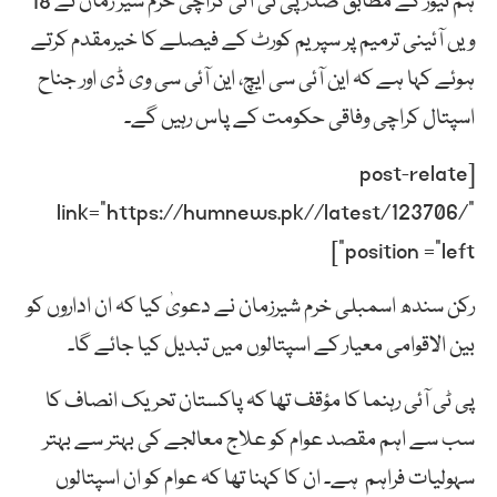
ہم نیوز کے مطابق صدر پی ٹی آئی کراچی خرم شیر زمان نے 18
ویں آئینی ترمیم پر سپریم کورٹ کے فیصلے کا خیرمقدم کرتے
ہوئے کہا ہے کہ این آئی سی ایچ، این آئی سی وی ڈی اور جناح
اسپتال کراچی وفاقی حکومت کے پاس رہیں گے۔
[post-relate
link=”https://humnews.pk//latest/123706/”
position =”left”]
رکن سندھ اسمبلی خرم شیرزمان نے دعویٰ کیا کہ ان اداروں کو
بین الاقوامی معیار کے اسپتالوں میں تبدیل کیا جائے گا۔
پی ٹی آئی رہنما کا مؤقف تھا کہ پاکستان تحریک انصاف کا
سب سے اہم مقصد عوام کو علاج معالجے کی بہتر سے بہتر
سہولیات فراہم ہے۔ ان کا کہنا تھا کہ عوام کو ان اسپتالوں