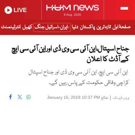
LIVE
9 Aug, 2026
صفحۂ اول
تازہ ترین
پاکستان
دنیا
ایران-اسرائیل جنگ
کھیل
انٹرٹینمنٹ
جناح اسپتال،این آئی سی وی ڈی اوراین آئی سی ایچ
کے آڈٹ کا اعلان
این آئی سی ایچ، این آئی سی وی ڈی اور جناح اسپتال
کراچی وفاقی حکومت کے پاس رہیں گے۔
|
شائع
January 16, 2019 10:37 PM
ویب ڈیسک