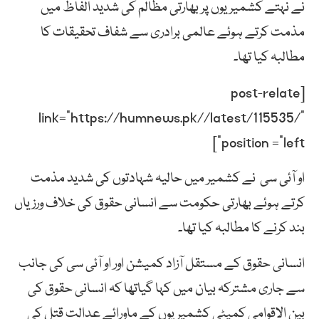
نے نہتے کشمیریوں پر بھارتی مظالم کی شدید الفاظ میں
مذمت کرتے ہوئے عالمی برادری سے شفاف تحقیقات کا
مطالبہ کیا تھا۔
[post-relate
link=”https://humnews.pk//latest/115535/”
position =”left”]
او آئی سی نے کشمیر میں حالیہ شہادتوں کی شدید مذمت
کرتے ہوئے بھارتی حکومت سے انسانی حقوق کی خلاف ورزیاں
بند کرنے کا مطالبہ کیا تھا۔
انسانی حقوق کے مستقل آزاد کمیشن اور او آئی سی کی جانب
سے جاری مشترکہ بیان میں کہا گیاتھا کہ انسانی حقوق کی
بین الاقوامی کمیٹی کشمیریوں کے ماورائے عدالت قتل کی