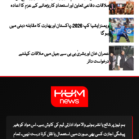
ملاقات، دفاعی تعاون اور استعدادِ کار بڑھانے کے عزم کا اعادہ
ویمنز ایشیا کپ 2026، پاکستان اور بھارت کا مقابلہ دبئی میں
ہو گا
عمران خان اور بشریٰ بی بی سے جیل میں ملاقات کیلئے
درخواست دائر
ہم نیوز پر شائع یا نشر ہونے والا مواد ادارتی ٹیم کی کاوش ہے۔ اس مواد کو بغیر
پیشگی اجازت کسی بھی صورت میں استعمال یا نقل کرنا درست نہیں۔ تمام