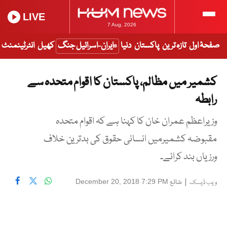
LIVE
7 Aug, 2026
صفحۂ اول
تازہ ترین
پاکستان
دنیا
ایران-اسرائیل جنگ
کھیل
انٹرٹینمنٹ
کشمیر میں مظالم، پاکستان کا اقوام متحدہ سے
رابطہ
وزیراعظم عمران خان کا کہنا ہے کہ اقوام متحدہ
مقبوضہ کشمیرمیں انسانی حقوق کی بدترین خلاف
ورزیاں بند کرائے۔
|
شائع
December 20, 2018 7:29 PM
ویب ڈیسک