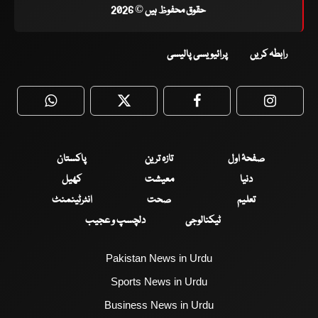
حقوق محفوظ ہیں © 2026
رابطہ کریں
پرائیویسی پالیسی
WhatsApp
Twitter
Facebook
Faceboo
صفحۂ اول
تازہ ترین
پاکستان
دنیا
معیشت
کھیل
تعلیم
صحت
انٹرٹینمنٹ
ٹیکنالوجی
دلچسپ و عجیب
Pakistan News in Urdu
Sports News in Urdu
Business News in Urdu