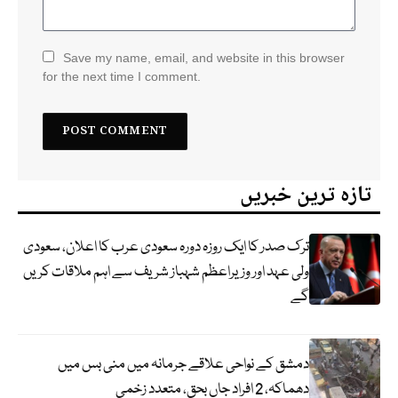
Save my name, email, and website in this browser
for the next time I comment.
تازہ ترین خبریں
ترک صدر کا ایک روزہ دورہ سعودی عرب کا اعلان، سعودی
ولی عہد اور وزیراعظم شہباز شریف سے اہم ملاقات کریں
گے
دمشق کے نواحی علاقے جرمانہ میں منی بس میں
دھماکہ، 2 افراد جاں بحق، متعدد زخمی