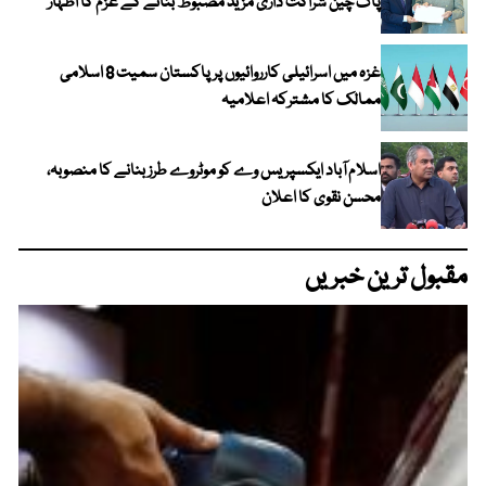
پاک چین شراکت داری مزید مضبوط بنانے کے عزم کا اظہار
غزہ میں اسرائیلی کارروائیوں پر پاکستان سمیت 8 اسلامی
ممالک کا مشترکہ اعلامیہ
اسلام آباد ایکسپریس وے کو موٹروے طرز بنانے کا منصوبہ،
محسن نقوی کا اعلان
مقبول ترین خبریں