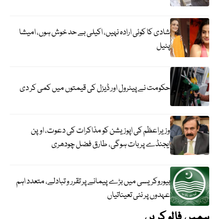
شادی کا کوئی ارادہ نہیں، اکیلی بے حد خوش ہوں، امیشا
پٹیل
حکومت نے پیٹرول اور ڈیزل کی قیمتوں میں کمی کر دی
وزیراعظم کی اپوزیشن کو مذاکرات کی دعوت، اوپن
ایجنڈے پر بات ہوگی، طارق فضل چودھری
بیوروکریسی میں بڑے پیمانے پر تقرر و تبادلے، متعدد اہم
عہدوں پر نئی تعیناتیاں
ہمیں فالو کریں