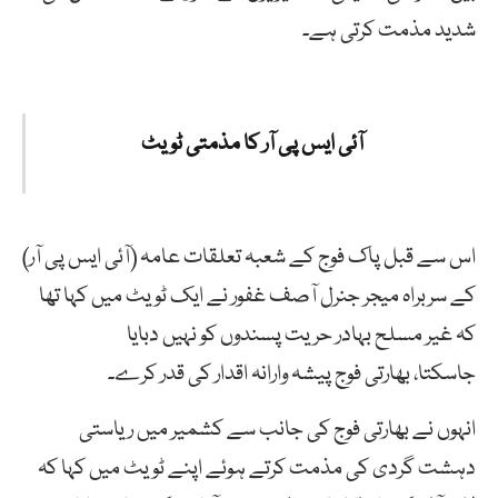
شدید مذمت کرتی ہے۔
آئی ایس پی آر کا مذمتی ٹویٹ
اس سے قبل پاک فوج کے شعبہ تعلقات عامہ (آئی ایس پی آر)
کے سربراہ میجر جنرل آصف غفور نے ایک ٹویٹ میں کہا تھا
کہ غیر مسلح بہادر حریت پسندوں کو نہیں دبایا
جاسکتا، بھارتی فوج پیشہ وارانہ اقدار کی قدر کرے۔
انہوں نے بھارتی فوج کی جانب سے کشمیر میں ریاستی
دہشت گردی کی مذمت کرتے ہوئے اپنے ٹویٹ میں کہا کہ