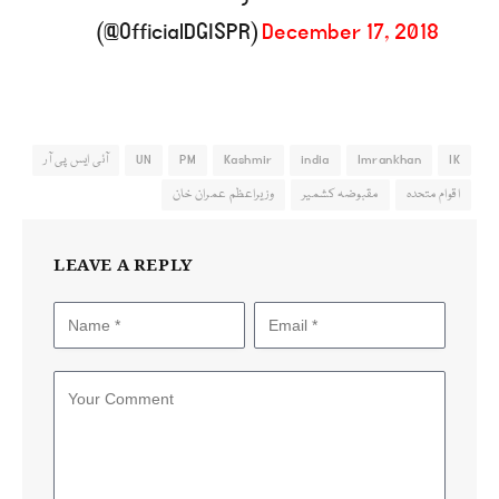
(@OfficialDGISPR)
December 17, 2018
IK
Imrankhan
india
Kashmir
PM
UN
آئی ایس پی آر
اقوام متحدہ
مقبوضہ کشمیر
وزیراعظم عمران خان
LEAVE A REPLY