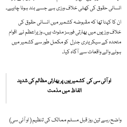
انسانی حقوق کی کھلی خلاف ورزی ہے جسے بند ہونا چاہیے۔
ان کا کہنا تھا کہ مقبوضہ کشمیر میں انسانی حقوق کی
خلاف ورزیوں میں بھارتی فورسز ملوث ہیں۔ وزیراعظم نے اقوام
متحدہ کے سیکریٹری جنرل کو مکمل طور سے کشمیر میں
ہونے والے واقعات سے آگاہ کیا۔
او آئی سی کی کشمیریوں پر بھارتی مظالم کی شدید
الفاظ میں مذمت
واضح رہے تین روز قبل مسلم ممالک کی تنظیم ( او آئی سی)