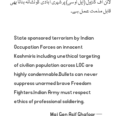
لائن آف کنڑول (ایل او سی) پر شہری آبادی کو نشانہ بنانا بھی
قابل مذمت عمل ہے۔
State sponsored terrorism by Indian
Occupation Forces on innocent
Kashmiris including unethical targeting
of civilian population across LOC are
highly condemnable.Bullets can never
suppress unarmed brave Freedom
Fighters.Indian Army must respect
ethics of professional soldiering.
— Maj Gen Asif Ghafoor