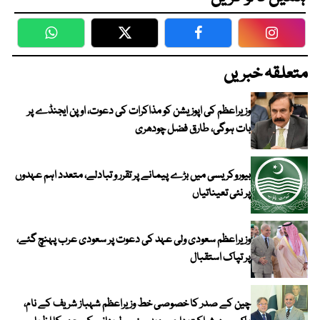
WhatsApp
Twitter
Facebook
Faceboo
متعلقہ خبریں
وزیراعظم کی اپوزیشن کو مذاکرات کی دعوت، اوپن ایجنڈے پر
بات ہوگی، طارق فضل چودھری
بیوروکریسی میں بڑے پیمانے پر تقرر و تبادلے، متعدد اہم عہدوں
پر نئی تعیناتیاں
وزیراعظم سعودی ولی عہد کی دعوت پر سعودی عرب پہنچ گئے،
پر تپاک استقبال
چین کے صدر کا خصوصی خط وزیراعظم شہباز شریف کے نام،