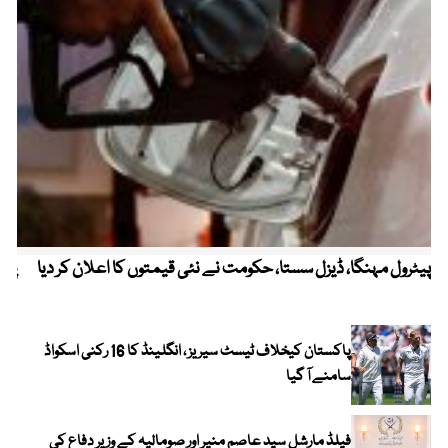
پیٹرول مہنگا، ڈیزل سستا، حکومت نے نئی قیمتوں کا اعلان کر دیا
پنج
پاکستان کیخلاف ٹیسٹ سیریز ، انگلینڈ کا 16 رکنی اسکواڈ
سامنے آ گیا
فیلڈ مارشل سید عاصم منیر اور صومالیہ کے وزیر دفاع کی