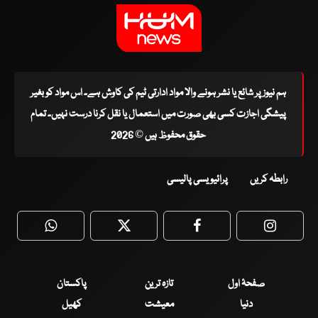
ہم نیوز پر شائع یا نشر ہونے والا مواد ادارتی ٹیم کی کاوش ہے۔ اس مواد کو بغیر
پیشگی اجازت کسی بھی صورت میں استعمال یا نقل کرنا درست نہیں۔ تمام
حقوق محفوظ ہیں © 2026
رابطہ کریں
پرائیویسی پالیسی
WhatsApp
Twitter
Facebook
Faceboo
صفحۂ اول
تازہ ترین
پاکستان
دنیا
معیشت
کھیل