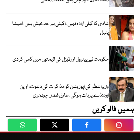
دھماکہ، 2 افراد جاں بحق، متعدد زخمی
شادی کا کوئی ارادہ نہیں، اکیلی بے حد خوش ہوں، امیشا
پٹیل
حکومت نے پیٹرول اور ڈیزل کی قیمتوں میں کمی کر دی
وزیراعظم کی اپوزیشن کو مذاکرات کی دعوت، اوپن
ایجنڈے پر بات ہوگی، طارق فضل چودھری
ہمیں فالو کریں
WhatsApp
Twitter
Facebook
Faceboo