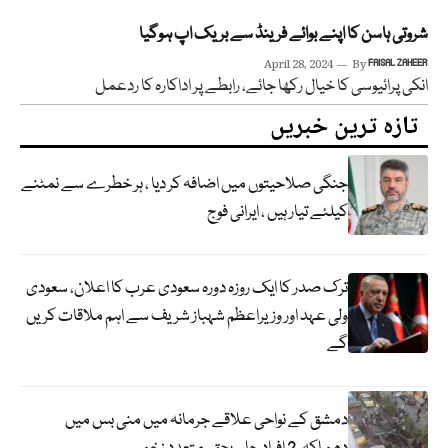
شروتی ہاسن کا اپنے بوائے فرینڈ سے بریک اپ ہوگیا
April 28, 2024
By
FAISAL ZAHEER
انکی پرائیوسی کا خیال رکھا جائے، رابطے پر اداکارہ کا ردعمل
تازہ ترین خبریں
جنگی صلاحیتوں میں اضافہ کر دیا ، ہر خطرے سے نمٹنے
کیلئے تیار ہیں ، ایرانی فوج
ترک صدر کا ایک روزہ دورہ سعودی عرب کا اعلان، سعودی
ولی عہد اور وزیراعظم شہباز شریف سے اہم ملاقات کریں
گے
دمشق کے نواحی علاقے جرمانہ میں منی بس میں