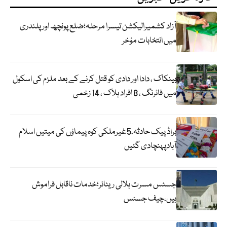
آزاد کشمیرالیکشن تیسرا مرحلہ؛ضلع پونچھ اور پلندری
میں انتخابات مؤخر
بینکاک ، دادا اور دادی کو قتل کرنے کے بعد ملزم کی اسکول
میں فائرنگ ، 8 افراد ہلاک ، 14 زخمی
براڈ پیک حادثہ،5غیرملکی کوہ پیماؤں کی میتیں اسلام
آبادپہنچادی گئیں
جسٹس مسرت ہلالی ریٹائر؛خدمات ناقابل فراموش
ہیں،چیف جسٹس