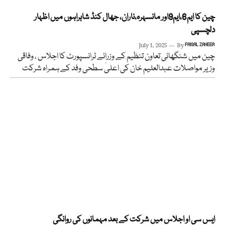
چین کا ایم6،ایم9اور مانسہرہ،ناران، جھال کنڈ شاہراہوں میں اظہار
دلچسپی
July 1, 2025
By
FAISAL ZAHEER
چین میں شنگھائی تعاون تنظیم کے وزرائے ٹرانسپورٹ کا اجلاس ، وفاقی
وزیر مواصلات عبدالعلیم خان کی اعلیٰ سطحی وفد کے ہمراہ شرکت
ایس سی او اجلاس میں شرکت کے بعد مہمانوں کی روانگی