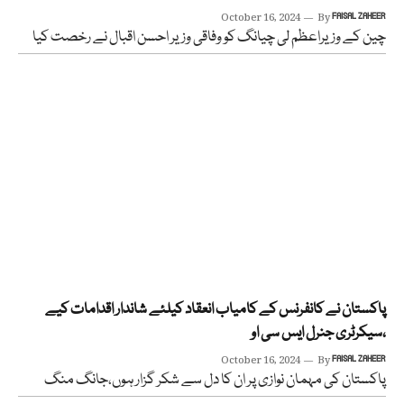
October 16, 2024
By
FAISAL ZAHEER
چین کے وزیراعظم لی چیانگ کو وفاقی وزیر احسن اقبال نے رخصت کیا
پاکستان نے کانفرنس کے کامیاب انعقاد کیلئے شاندار اقدامات کیے
،سیکرٹری جنرل ایس سی او
October 16, 2024
By
FAISAL ZAHEER
پاکستان کی مہمان نوازی پر ان کا دل سے شکر گزار ہوں،جانگ منگ