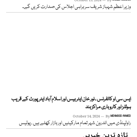
October 15, 2024
By
وزیر اعظم شہباز شریف سربراہی اجلاس کی صدارت کریں گے۔
ایس سی او کانفرنس ، نور خان ایئربیس اور اسلام آباد ایئرپورٹ کے قریب
ہوٹلز اور کاروباری مراکز بند
October 14, 2024
By
MEHMOOD AHMED
راولپنڈی میں اندرون شہر تمام مارکیٹیں اور بازار کھلے ہیں ، پولیس
تازہ ترین خبریں