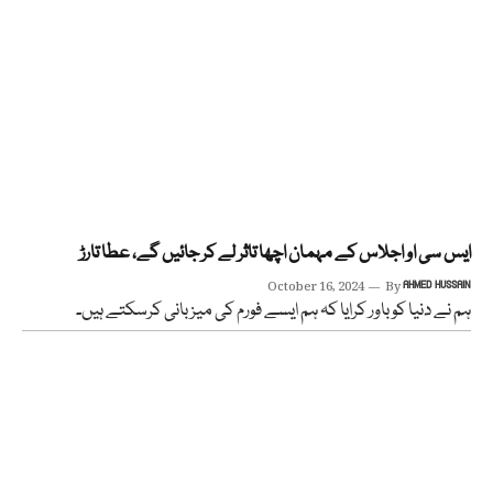
ایس سی او اجلاس کے مہمان اچھا تاثر لے کر جائیں گے، عطا تارڑ
October 16, 2024
By
AHMED HUSSAIN
ہم نے دنیا کو باور کرایا کہ ہم ایسے فورم کی میزبانی کرسکتے ہیں۔