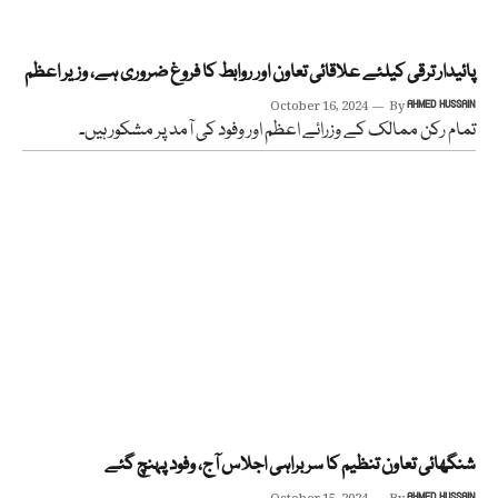
پائیدار ترقی کیلئے علاقائی تعاون اور روابط کا فروغ ضروری ہے، وزیر اعظم
October 16, 2024
By
AHMED HUSSAIN
تمام رکن ممالک کے وزرائے اعظم اور وفود کی آمد پر مشکور ہیں۔
شنگھائی تعاون تنظیم کا سربراہی اجلاس آج، وفود پہنچ گئے
AHMED HUSSAIN