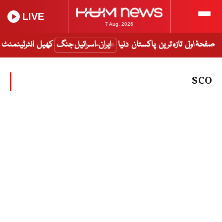
LIVE
7 Aug, 2026
صفحۂ اول
تازہ ترین
پاکستان
دنیا
ایران-اسرائیل جنگ
کھیل
انٹرٹینمنٹ
SCO