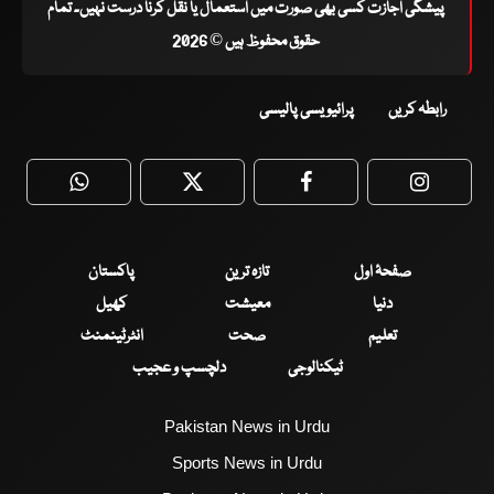
پیشگی اجازت کسی بھی صورت میں استعمال یا نقل کرنا درست نہیں۔ تمام
حقوق محفوظ ہیں © 2026
رابطہ کریں
پرائیویسی پالیسی
WhatsApp
Twitter
Facebook
Faceboo
صفحۂ اول
تازہ ترین
پاکستان
دنیا
معیشت
کھیل
تعلیم
صحت
انٹرٹینمنٹ
ٹیکنالوجی
دلچسپ و عجیب
Pakistan News in Urdu
Sports News in Urdu