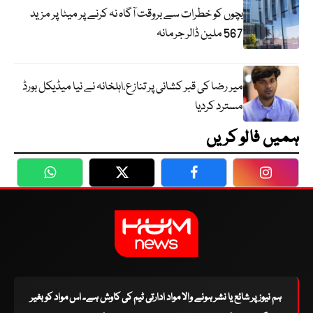
بچوں کو خطرات سے بروقت آگاہ نہ کرنے پر میٹا پر مزید
567 ملین ڈالر جرمانہ
میر رضا کی قبر کشائی پر تنازع،اہلخانہ نے نیا میڈیکل بورڈ
مسترد کردیا
ہمیں فالو کریں
WhatsApp
Twitter
Facebook
Faceboo
ہم نیوز پر شائع یا نشر ہونے والا مواد ادارتی ٹیم کی کاوش ہے۔ اس مواد کو بغیر