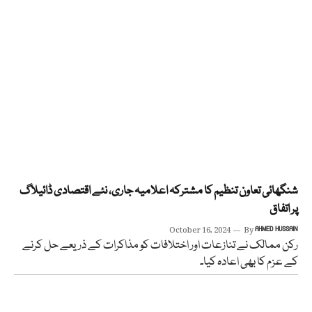
شنگھائی تعاون تنظیم کا مشترکہ اعلامیہ جاری، نئے اقتصادی ڈائیلاگ
پر اتفاق
October 16, 2024
By
AHMED HUSSAIN
رکن ممالک نے تنازعات اور اختلافات کو مذاکرات کے ذریعے حل کرنے
کے عزم کا بھی اعادہ کیا۔