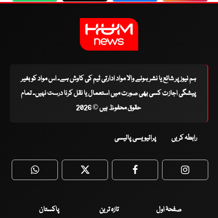
ہم نیوز پر شائع یا نشر ہونے والا مواد ادارتی ٹیم کی کاوش ہے۔ اس مواد کو بغیر
پیشگی اجازت کسی بھی صورت میں استعمال یا نقل کرنا درست نہیں۔ تمام
حقوق محفوظ ہیں © 2026
رابطہ کریں
پرائیویسی پالیسی
WhatsApp
Twitter
Facebook
Faceboo
صفحۂ اول
تازہ ترین
پاکستان