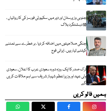
جنوبی وزیرستان اور دیر میں سکیورٹی فورسز کی کارروائیاں ،
10دہشتگرد ہلاک
جنگی صلاحیتوں میں اضافہ کر دیا ، ہر خطرے سے نمٹنے
کیلئے تیار ہیں ، ایرانی فوج
ترک صدر کا ایک روزہ دورہ سعودی عرب کا اعلان، سعودی
ولی عہد اور وزیراعظم شہباز شریف سے اہم ملاقات کریں
گے
ہمیں فالو کریں
WhatsApp
Twitter
Facebook
Faceboo