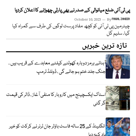
پی ٹی آئی ضلع میانوالی کے صدر نے بھی پارٹی چھوڑنے کا اعلان کردیا
October 10, 2023
By
FAISAL ZAHEER
چیئرمین پی ٹی آئی کو کچھ مفاد پرست لوگوں کی طرف سے گمراہ کیا
گیا، سلیم گل
تازہ ترین خبریں
آبنائے ہرمز دوبارہ کھولنے کیلئے معاہدے کے قریب ہیں ،
جنگ جلد ختم ہو جائے گی ، ڈونلڈ ٹرمپ
اسٹاک ایکسچینج میں کاروبار کا منفی آغاز ، ڈالر کی قیمت
گر گئی
انگلینڈ کے 25 سالہ فاسٹ باؤلر جان ٹرنر نے کرکٹ کو خیر
باد کہہ دیا