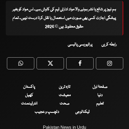
ہم نیوز پر شائع یا نشر ہونے والا مواد ادارتی ٹیم کی کاوش ہے۔ اس مواد کو بغیر
پیشگی اجازت کسی بھی صورت میں استعمال یا نقل کرنا درست نہیں۔ تمام
حقوق محفوظ ہیں © 2026
رابطہ کریں
پرائیویسی پالیسی
WhatsApp
Twitter
Facebook
Faceboo
صفحۂ اول
تازہ ترین
پاکستان
دنیا
معیشت
کھیل
تعلیم
صحت
انٹرٹینمنٹ
ٹیکنالوجی
دلچسپ و عجیب
Pakistan News in Urdu