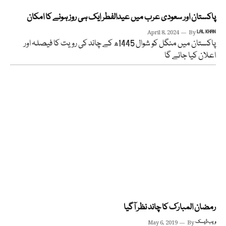
پاکستان اور سعودی عرب میں عیدالفطر ایک ہی روز ہونے کا امکان
April 8, 2024
By
LAL KHAN
پاکستان میں منگل کو شوال 1445ھ کے چاند کی رویت کا فیصلہ اور
اعلان کیا جائے گا
رمضان المبارک کا چاند نظر آگیا
ویب ڈیسک
By
May 6, 2019