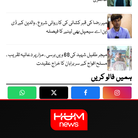
میر رضا کی قبر کشائی کی کارروائی شروع ، والدین کے ڈی
این اے سیمپل بھی لینے کا فیصلہ
میجر طفیل شہید کی 68 ویں برسی ، مزار پر دعائیہ تقریب ،
مسلح افواج کے سربراہان کا خراج عقیدت
ہمیں فالو کریں
WhatsApp
Twitter
Facebook
Faceboo