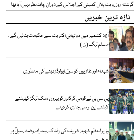
گزشتہ روز رویت ہلال کمیٹی کے اجلاس کے دوران چاند نظر نہیں آیا تھا
تازہ ترین خبریں
آزاد کشمیر میں دو تہائی اکثریت سے حکومت بنائیں گے ،
مسلم لیگ ( ن )
شہداء اور غازیوں کو سول ایوارڈز دینے کی منظوری
پی سی بی نے قومی کرکٹرز کو بیرون ملک لیگز کھیلنے
کیلئے این او سی جاری کر دیئے
وزیر اعظم شہباز شریف کی وفد کے ہمراہ روضہ رسولؐ پر
حاضری