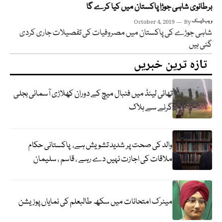
برطانوی شاہی جوڑا پاکستان میں کیا کرے گا
ویب ڈیسک
By
October 4, 2019
شاہی جوڑے کی پاکستان میں مصروفیات کی تفصیلات جاری کردی
گئی ہیں
تازہ ترین خبریں
تھائی لینڈ میں فٹبال میچ کے دوران کھلاڑی آسمانی بجلی
گرنے سے ہلاک
والد کی صحت پر شدید تشویش ہے، پاکستانی حکام
ملاقات کی اجازت نہیں دے رہے ، قاسم ، سلیمان
میٹرک امتحانات میں سکھ طالبعلم کی نمایاں پوزیشن