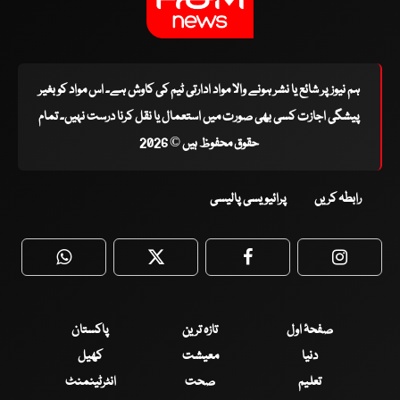
ہم نیوز پر شائع یا نشر ہونے والا مواد ادارتی ٹیم کی کاوش ہے۔ اس مواد کو بغیر
پیشگی اجازت کسی بھی صورت میں استعمال یا نقل کرنا درست نہیں۔ تمام
حقوق محفوظ ہیں © 2026
رابطہ کریں
پرائیویسی پالیسی
WhatsApp
Twitter
Facebook
Faceboo
صفحۂ اول
تازہ ترین
پاکستان
دنیا
معیشت
کھیل
تعلیم
صحت
انٹرٹینمنٹ