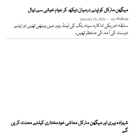
میگھن مارکل کو اپنے درمیان دیکھ کر عوام خوشی سے نہال
ویب ڈیسک
By
January 18, 2020
سابقہ امریکی اداکارہ سیاہ رنگ کی لینڈ روور میں بیٹھی تھیں اور اپنے
دوست کی آمد کی منتظر تھیں۔
شہزادہ ہیری اور میگھن مارکل معاشی خودمختاری کیلئے محنت کریں
گے