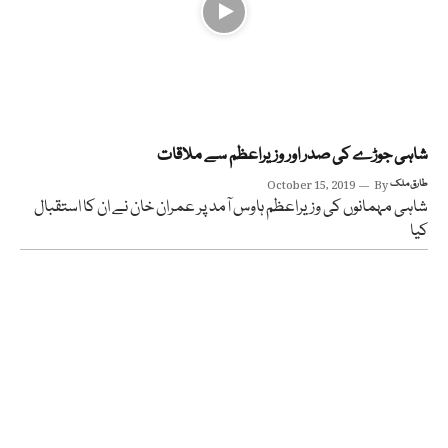
شاہی جوڑے کی صدر اور وزیراعظم سے ملاقات
طارق ملک
By
October 15, 2019
شاہی مہمانوں کی وزیراعظم ہاوس آمد پر عمران خان نے ان کا استقبال
کیا