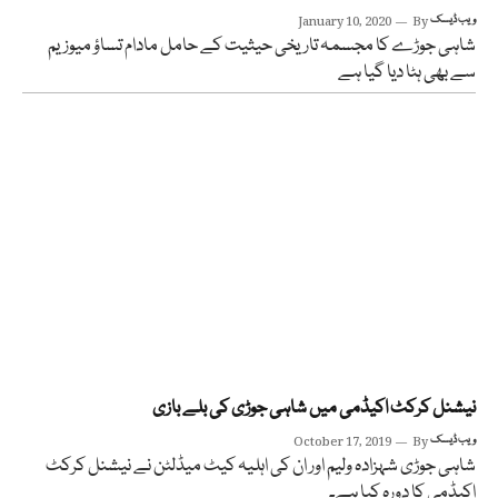
ویب ڈیسک
By
January 10, 2020
شاہی جوڑے کا مجسمہ تاریخی حیثیت کے حامل مادام تساؤ میوزیم
سے بھی ہٹا دیا گیا ہے
نیشنل کرکٹ اکیڈمی میں شاہی جوڑی کی بلے بازی
ویب ڈیسک
By
October 17, 2019
شاہی جوڑی شہزادہ ولیم اور ان کی اہلیہ کیٹ میڈلٹن نے نیشنل کرکٹ
اکیڈمی کا دورہ کیا ہے۔