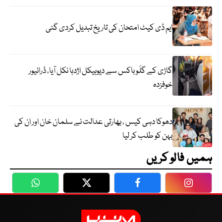
ایم ڈی کیٹ امتحان کی تاریخ تبدیل کردی گئی
گاڑی کے گلَو باکس سے دیوہیکل اژدہا نکل آیا، ڈرائیور
خوفزدہ
دھوکا دہی کیس ، بھارتی عدالت نے سلمان خان اور ان کی
بہن کو طلب کر لیا
ہمیں فالو کریں
WhatsApp
Twitter
Facebook
Faceboo