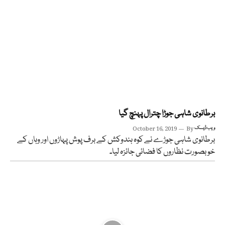
برطانوی شاہی جوڑا چترال پہنچ گیا
ویب ڈیسک
By
October 16, 2019
برطانوی شاہی جوڑے نے کوہ ہندوکش کے برف پوش پہاڑوں اور وہاں کے
خوبصورت نظاروں کا فضائی جائزہ لیا۔