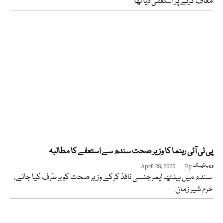
معاف کرنے پر استعفیٰ دیا تھا
پی ٹی آئی رہنما کا وزیر صحت سندھ سے استعفے کا مطالبہ
ویب ڈیسک
By
April 28, 2020
سندھ میں ہیلتھ ایمرجنسی نافذ کرکے وزیر صحت کو برطرف کیا جائے،
خرم شیر زمان