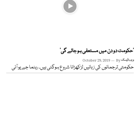
‘حکومت دو دن میں مستعفی ہو جائے گی’
ویب ڈیسک
By
October 29, 2019
حکومتی ترجمانوں کی زبانیں لڑکھڑانا شروع ہوگئی ہیں، رہنما جے یو آئی