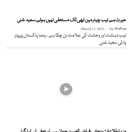
حیرت ہے نیب چیئرمین ابھی تک مستعفی نہیں ہوئے،سعید غنی
ویب ڈیسک
By
March 17, 2019
نیب دہشت اور وحشت کی علامت بن چکا ہے، رہنما پاکستان پیپلز
پارٹی سعید غنی
وزیراطلاعات پنجاب فیاض الحسن چوہان سے استعفی لے لیا گیا