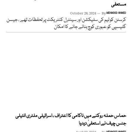
مستعفی
October 28, 2024
By
MEHMOOD AHMED
کرسٹن کو ٹیم کی سلیکشن اور سینٹرل کنٹریکٹ پر تحفظات تھے ، جیسن
گلیسپی کو عبوری کوچ بنائے جانے کا امکان
حماس حملہ روکنے میں ناکامی کا اعتراف ، اسرائیلی ملٹری انٹیلی
جنس چیف نے استعفیٰ دیدیا
MEHMOOD AHMED