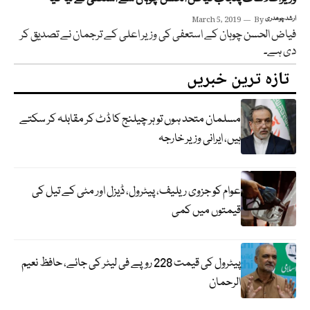
ارشد چوھدری
By
March 5, 2019
فیاض الحسن چوہان کے استعفی کی وزیر اعلی کے ترجمان نے تصدیق کر
دی ہے۔
تازہ ترین خبریں
مسلمان متحد ہوں تو ہر چیلنج کا ڈٹ کر مقابلہ کر سکتے
ہیں، ایرانی وزیر خارجہ
عوام کو جزوی ریلیف، پیٹرول، ڈیزل اور مٹی کے تیل کی
قیمتوں میں کمی
پیٹرول کی قیمت 228 روپے فی لیٹر کی جائے، حافظ نعیم
الرحمان