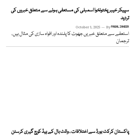
سپیکر خیبرپختونخوا اسمبلی کی مستعفی ہونے سے متعلق خبروں کی
تردید
October 1, 2025
By
FAISAL ZAHEER
استعفے سے متعلق خبریں جھوٹ کا پلندہ اور افواہ سازی کی مثال ہیں،
ترجمان
پاکستان کرکٹ بورڈ سے اختلافات ، وائٹ بال کے ہیڈ کوچ گیری کرسٹن