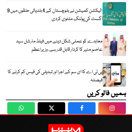
الیکشن کمیشن نے بلوچستان کے 4 بلدیاتی حلقوں میں 9
اگست کی پولنگ ملتوی کردی
معاہدے کو عملی شکل دینے میں فیلڈ مارشل سید
عاصم منیر کا کردار قابل قدر ہے، وزیراعظم
پی ٹی اے کا ای سم کے اجرا اور تبدیلی کی فیس کم کرنے کا
فیصلہ
ہمیں فالو کریں
WhatsApp
Twitter
Facebook
Faceboo