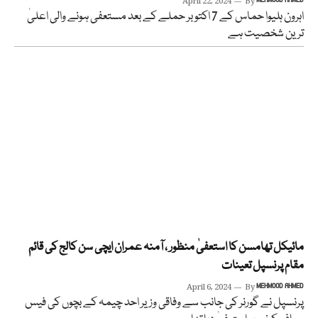
April 22, 2024
By
اہرون ہلیوا حماس کے 7 اکتوبر حملے کے بعد مستعفی ہونے والی اعلیٰ
ترین شخصیت ہے
مائیکل تھامسن کا استعفیٰ منظور ، آمنہ عمران ایچی سن کالج کی قائم
مقام پرنسپل تعینات
April 6, 2024
By
MEHMOOD AHMED
پرنسپل نے گورنر کی جانب سے وفاقی وزیر احد چیمہ کے بچوں کی فیس