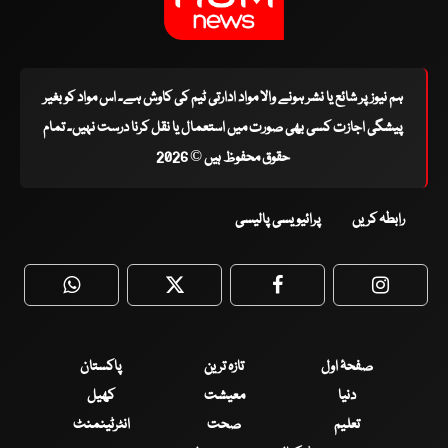
ہم نیوز پر شائع یا نشر ہونے والا مواد ادارتی ٹیم کی کاوش ہے۔ اس مواد کو بغیر
پیشگی اجازت کسی بھی صورت میں استعمال یا نقل کرنا درست نہیں۔ تمام
حقوق محفوظ ہیں © 2026
رابطہ کریں
پرائیویسی پالیسی
WhatsApp
Twitter
Facebook
Faceboo
صفحۂ اول
تازہ ترین
پاکستان
دنیا
معیشت
کھیل
تعلیم
صحت
انٹرٹینمنٹ