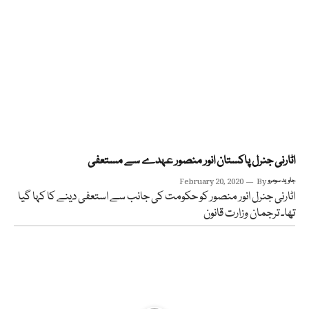
اٹارنی جنرل پاکستان انور منصور عہدے سے مستعفی
جاوید سومرو
By
February 20, 2020
اٹارنی جنرل انور منصور کو حکومت کی جانب سے استعفی دینے کا کہا گیا
تھا۔ ترجمان وزارت قانون