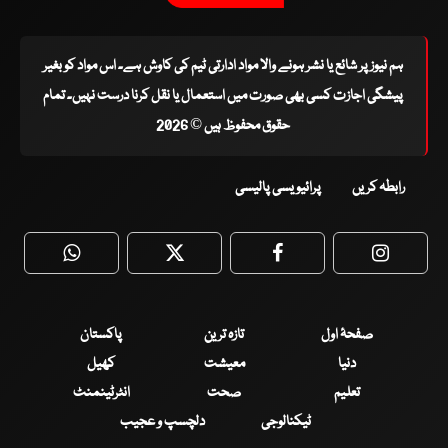
ہم نیوز پر شائع یا نشر ہونے والا مواد ادارتی ٹیم کی کاوش ہے۔ اس مواد کو بغیر
پیشگی اجازت کسی بھی صورت میں استعمال یا نقل کرنا درست نہیں۔ تمام
حقوق محفوظ ہیں © 2026
رابطہ کریں
پرائیویسی پالیسی
WhatsApp
Twitter
Facebook
Faceboo
صفحۂ اول
تازہ ترین
پاکستان
دنیا
معیشت
کھیل
تعلیم
صحت
انٹرٹینمنٹ
ٹیکنالوجی
دلچسپ و عجیب