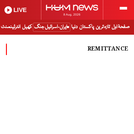
LIVE
8 Aug, 2026
صفحۂ اول
تازہ ترین
پاکستان
دنیا
ایران-اسرائیل جنگ
کھیل
انٹرٹینمنٹ
REMITTANCE