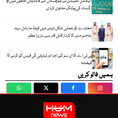
الیکشن کمیشن نے بلوچستان کے 4 بلدیاتی حلقوں میں 9
اگست کی پولنگ ملتوی کردی
معاہدے کو عملی شکل دینے میں فیلڈ مارشل سید
عاصم منیر کا کردار قابل قدر ہے، وزیراعظم
پی ٹی اے کا ای سم کے اجرا اور تبدیلی کی فیس کم کرنے کا
فیصلہ
ہمیں فالو کریں
WhatsApp
Twitter
Facebook
Faceboo