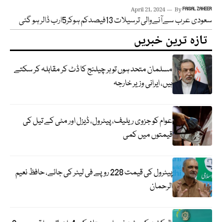
April 21, 2024
By
FAISAL ZAHEER
سعودی عرب سےآنےوالی ترسیلات 13فیصدکم ہوکر5ارب ڈالر ہو گئی
تازہ ترین خبریں
مسلمان متحد ہوں تو ہر چیلنج کا ڈٹ کر مقابلہ کر سکتے
ہیں، ایرانی وزیر خارجہ
عوام کو جزوی ریلیف، پیٹرول، ڈیزل اور مٹی کے تیل کی
قیمتوں میں کمی
پیٹرول کی قیمت 228 روپے فی لیٹر کی جائے، حافظ نعیم
الرحمان