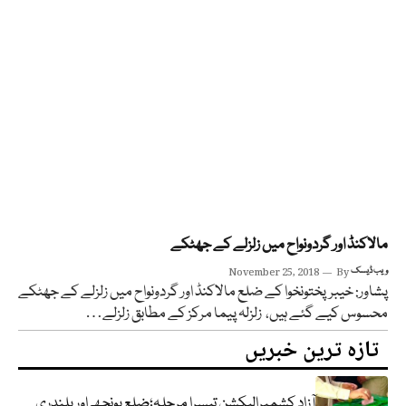
مالاکنڈ اور گردونواح میں زلزلے کے جھٹکے
ویب ڈیسک
By
November 25, 2018
پشاور: خیبرپختونخوا کے ضلع مالاکنڈ اور گردونواح میں زلزلے کے جھٹکے
محسوس کیے گئے ہیں، زلزلہ پیما مرکز کے مطابق زلزلے…
تازہ ترین خبریں
آزاد کشمیرالیکشن تیسرا مرحلہ؛ضلع پونچھ اور پلندری