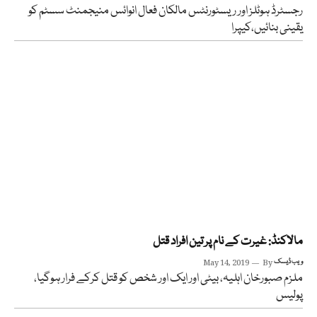
رجسٹرڈ ہوٹلز اور ریسٹورنٹس مالکان فعال انوائس منیجمنٹ سسٹم کو
یقینی بنائیں،کیپرا
مالاکنڈ: غیرت کے نام پر تین افراد قتل
ویب ڈیسک
By
May 14, 2019
ملزم صبورخان اہلیہ، بیٹی اور ایک اور شخص کو قتل کرکے فرار ہوگیا،
پولیس