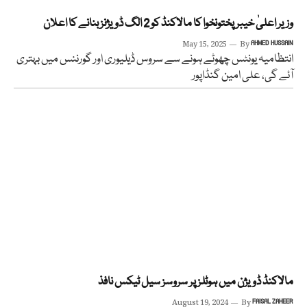
وزیر اعلیٰ خیبر پختونخوا کا مالاکنڈ کو 2 الگ ڈویژنز بنانے کا اعلان
May 15, 2025
By
AHMED HUSSAIN
انتظامیہ یونٹس چھوٹے ہونے سے سروس ڈیلیوری اور گورننس میں بہتری
آئے گی، علی امین گنڈاپور
مالاکنڈ ڈویژن میں ہوٹلز پر سروسز سیل ٹیکس نافذ
August 19, 2024
By
FAISAL ZAHEER