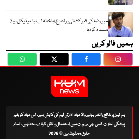
میر رضا کی قبر کشائی پر تنازع،اہلخانہ نے نیا میڈیکل بورڈ
مسترد کردیا
ہمیں فالو کریں
WhatsApp
Twitter
Facebook
Faceboo
ہم نیوز پر شائع یا نشر ہونے والا مواد ادارتی ٹیم کی کاوش ہے۔ اس مواد کو بغیر
پیشگی اجازت کسی بھی صورت میں استعمال یا نقل کرنا درست نہیں۔ تمام
حقوق محفوظ ہیں © 2026