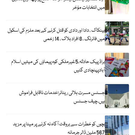
میں انتخابات مؤخر
بینکاک ، دادا اور دادی کو قتل کرنے کے بعد ملزم کی اسکول
میں فائرنگ ، 8 افراد ہلاک ، 14 زخمی
براڈ پیک حادثہ،5غیرملکی کوہ پیماؤں کی میتیں اسلام
آبادپہنچادی گئیں
جسٹس مسرت ہلالی ریٹائر؛خدمات ناقابل فراموش
ہیں،چیف جسٹس
بچوں کو خطرات سے بروقت آگاہ نہ کرنے پر میٹا پر مزید
567 ملین ڈالر جرمانہ