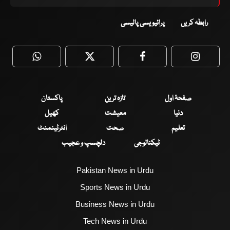
رابطہ کریں
پرائیویسی پالیسی
WhatsApp
Twitter
Facebook
Faceboo
صفحۂ اول
تازہ ترین
پاکستان
دنیا
معیشت
کھیل
تعلیم
صحت
انٹرٹینمنٹ
ٹیکنالوجی
دلچسپ و عجیب
Pakistan News in Urdu
Sports News in Urdu
Business News in Urdu
Tech News in Urdu