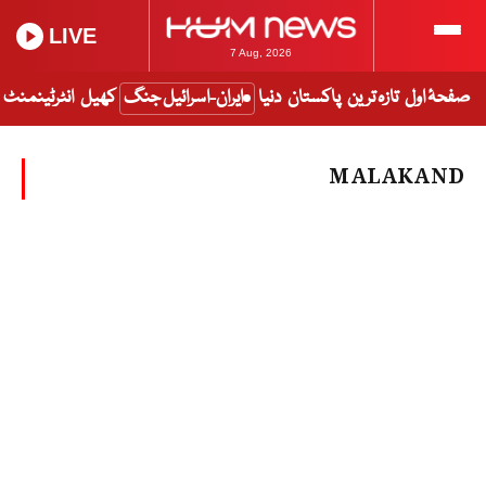
LIVE
7 Aug, 2026
صفحۂ اول
تازہ ترین
پاکستان
دنیا
ایران-اسرائیل جنگ
کھیل
انٹرٹینمنٹ
MALAKAND