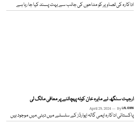
اداکارہ کی تصاویر کو مداحوں کی جانب سے بہت پسند کیا جا رہا ہے
ارجیت سنگھ نے ماہرہ خان کونہ پہچاننے پر معافی مانگ لی
April 29, 2024
By
LAL KHAN
پاکستانی اداکارہ ایمی گالہ ایوارڈز کے سلسلے میں دبئی میں موجود ہیں