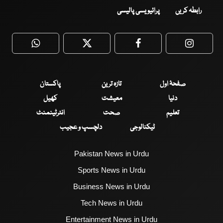
رابطہ کریں
پرائیویسی پالیسی
WhatsApp
Twitter
Facebook
Faceboo
صفحۂ اول
تازہ ترین
پاکستان
دنیا
معیشت
کھیل
تعلیم
صحت
انٹرٹینمنٹ
ٹیکنالوجی
دلچسپ و عجیب
Pakistan News in Urdu
Sports News in Urdu
Business News in Urdu
Tech News in Urdu
Entertainment News in Urdu