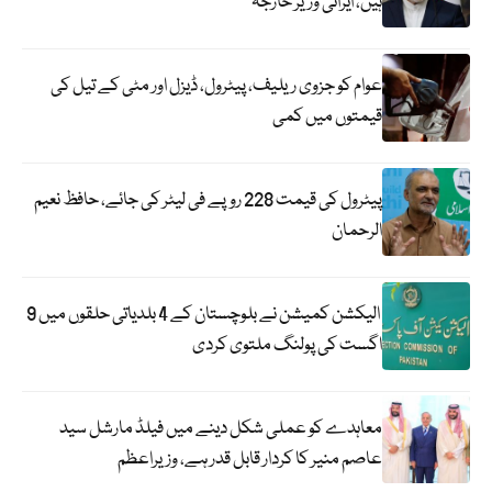
ہیں، ایرانی وزیر خارجہ
عوام کو جزوی ریلیف، پیٹرول، ڈیزل اور مٹی کے تیل کی
قیمتوں میں کمی
پیٹرول کی قیمت 228 روپے فی لیٹر کی جائے، حافظ نعیم
الرحمان
الیکشن کمیشن نے بلوچستان کے 4 بلدیاتی حلقوں میں 9
اگست کی پولنگ ملتوی کردی
معاہدے کو عملی شکل دینے میں فیلڈ مارشل سید
عاصم منیر کا کردار قابل قدر ہے، وزیراعظم