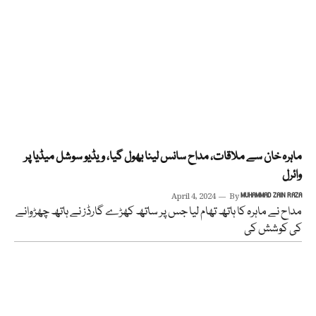
ماہرہ خان سے ملاقات، مداح سانس لینا بھول گیا، ویڈیو سوشل میڈیا پر
وائرل
April 4, 2024
By
MUHAMMAD ZAIN RAZA
مداح نے ماہرہ کا ہاتھ تھام لیا جس پر ساتھ کھڑے گارڈز نے ہاتھ چھڑوانے
کی کوشش کی