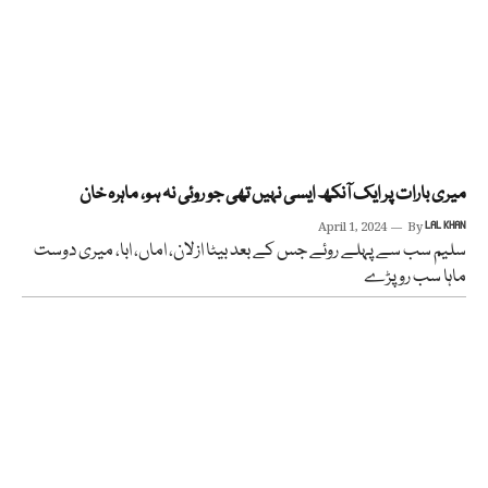
میری بارات پر ایک آنکھ ایسی نہیں تھی جو روئی نہ ہو، ماہرہ خان
April 1, 2024
By
LAL KHAN
سلیم سب سے پہلے روئے جس کے بعد بیٹا ازلان، اماں، ابا، میری دوست
ماہا سب رو پڑے