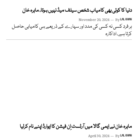
دنیا کا کوئی بھی کامیاب شخص سیلف میڈ نہیں ہوتا، ماہرہ خان
November 20, 2024
By
LAL KHAN
ہر فرد کسی نہ کسی کی مدد اور سہارے کے ذریعے ہی کامیابی حاصل
کرتا ہے، اداکارہ
ماہرہ خان نے ایمی گالا میں آرٹسٹ اِن فیشن کا ایوارڈ اپنے نام کرلیا
April 30, 2024
By
LAL KHAN