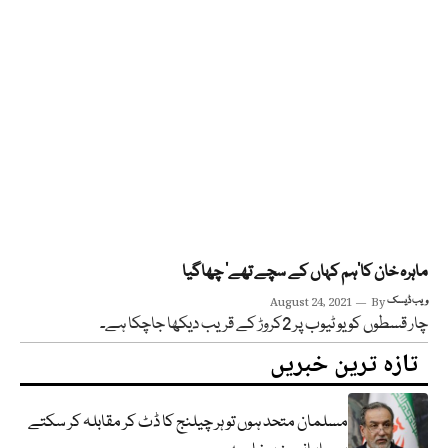
ماہرہ خان کا’ہم کہاں کے سچے تھے‘ چھاگیا
ویب ڈیسک
By
August 24, 2021
چار قسطوں کو یو ٹیوب پر 2کروڑ کے قریب دیکھا جاچکا ہے۔
تازہ ترین خبریں
مسلمان متحد ہوں تو ہر چیلنج کا ڈٹ کر مقابلہ کر سکتے