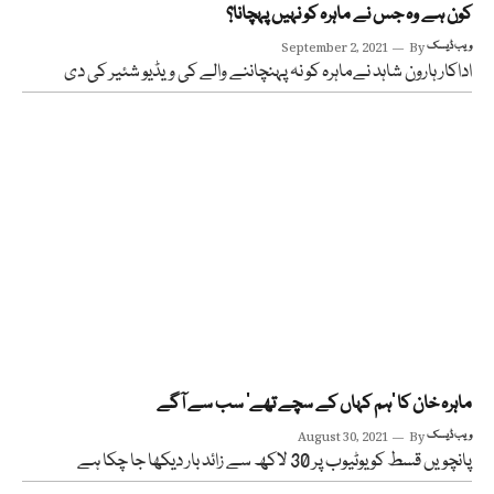
کون ہے وہ جس نے ماہرہ کو نہیں پہچانا؟
ویب ڈیسک
By
September 2, 2021
اداکار ہارون شاہد نےماہرہ کو نہ پہنچاننے والے کی ویڈیو شئیر کی دی
ماہرہ خان کا ’ہم کہاں کے سچے تھے‘ سب سے آگے
ویب ڈیسک
By
August 30, 2021
پانچویں قسط کو یوٹیوب پر 30 لاکھ سے زائد بار دیکھا جا چکا ہے