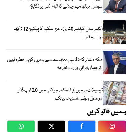
سوشل میڈیا مہم چلانے کا الزام کس پر لگایا؟
اگلے سال کیلئے 40 روزہ حج اسکیم کا پیکیج 12 لاکھ
روپے مقرر
مکہ مشترکہ دفاعی معاہدے سے ہمیں کوئی خطرہ نہیں
، ترجمان ایرانی وزارت خارجہ
ترسیلات زر میں بڑا اضافہ ، جولائی میں 3.6 ارب ڈالر
موصول ہوئے ، اسٹیٹ بینک
ہمیں فالو کریں
WhatsApp
Twitter
Facebook
Faceboo