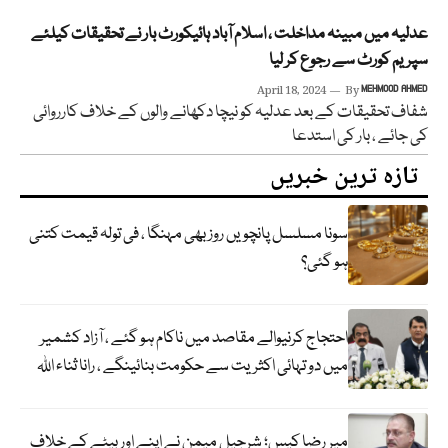
عدلیہ میں مبینہ مداخلت ، اسلام آباد ہائیکورٹ بار نے تحقیقات کیلئے
سپریم کورٹ سے رجوع کر لیا
April 18, 2024
By
MEHMOOD AHMED
شفاف تحقیقات کے بعد عدلیہ کو نیچا دکھانے والوں کے خلاف کارروائی
کی جائے ، بار کی استدعا
تازہ ترین خبریں
سونا مسلسل پانچویں روز بھی مہنگا ، فی تولہ قیمت کتنی
ہو گئی؟
احتجاج کرنیوالے مقاصد میں ناکام ہو گئے ، آزاد کشمیر
میں دو تہائی اکثریت سے حکومت بنائینگے ، رانا ثناء اللہ
میر رضا کیس؛ شرجیل میمن نے اپنے اور بیٹے کے خلاف