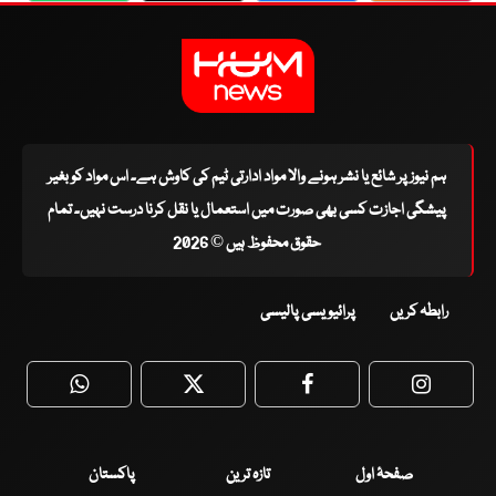
ہم نیوز پر شائع یا نشر ہونے والا مواد ادارتی ٹیم کی کاوش ہے۔ اس مواد کو بغیر
پیشگی اجازت کسی بھی صورت میں استعمال یا نقل کرنا درست نہیں۔ تمام
حقوق محفوظ ہیں © 2026
رابطہ کریں
پرائیویسی پالیسی
WhatsApp
Twitter
Facebook
Faceboo
صفحۂ اول
تازہ ترین
پاکستان