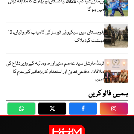
ویمنز ایشیا کپ 2026، پاکستان اور بھارت کا مقابلہ دبئی
میں ہو گا
بلوچستان میں سیکیورٹی فورسز کی کامیاب کارروائیاں، 12
دہشت گرد ہلاک
فیلڈ مارشل سید عاصم منیر اور صومالیہ کے وزیر دفاع کی
ملاقات، دفاعی تعاون اور استعدادِ کار بڑھانے کے عزم کا
اعادہ
ہمیں فالو کریں
WhatsApp
Twitter
Facebook
Faceboo