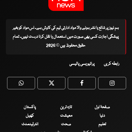
ہم نیوز پر شائع یا نشر ہونے والا مواد ادارتی ٹیم کی کاوش ہے۔ اس مواد کو بغیر
پیشگی اجازت کسی بھی صورت میں استعمال یا نقل کرنا درست نہیں۔ تمام
حقوق محفوظ ہیں © 2026
رابطہ کریں
پرائیویسی پالیسی
WhatsApp
Twitter
Facebook
Faceboo
صفحۂ اول
تازہ ترین
پاکستان
دنیا
معیشت
کھیل
تعلیم
صحت
انٹرٹینمنٹ