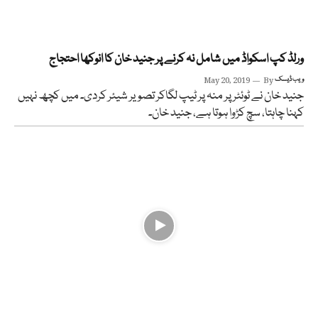
ورلڈ کپ اسکواڈ میں شامل نہ کرنے پر جنید خان کا انوکھا احتجاج
ویب ڈیسک
By
May 20, 2019
جنید خان نے ٹوئٹر پر منہ پر ٹیپ لگاکر تصویر شیئر کردی۔ میں کچھ نہیں
کہنا چاہتا، سچ کڑوا ہوتا ہے، جنید خان۔