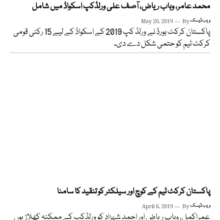
محمد عامر، وہاب ریاض، آصف علی ورلڈکپ اسکواڈ میں شامل
ویب ڈیسک
By
May 20, 2019
پاکستان کرکٹ بورڈ نے ورلڈ کپ 2019 کے اسکواڈ کے لیے 15 رکنی قومی
کرکٹ ٹیم کو حتمی شکل دے دی۔
پاکستان کرکٹ ٹیم کے کوچ اور سیلکٹر کو تنقید کا سامنا
ویب ڈیسک
By
April 6, 2019
عمراکمل، وہاب ریاض اور احمد شہزاد کو ورلڈکپ کے ممکنہ کھلاڑیوں