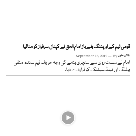
قومی ٹیم کے اوپننگ بلے باز امام الحق نے کپتان سرفراز کو منالیا
دانش علوی
By
September 18, 2019
امام نے سست روی سے سنچری بنانے کی وجہ حریف ٹیم سندھ منفی
بولنگ اور فیلڈ سیٹنگ کو قراردے دیا۔