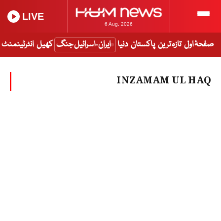
LIVE
6 Aug, 2026
صفحۂ اول
تازہ ترین
پاکستان
دنیا
ایران-اسرائیل جنگ
کھیل
انٹرٹینمنٹ
INZAMAM UL HAQ