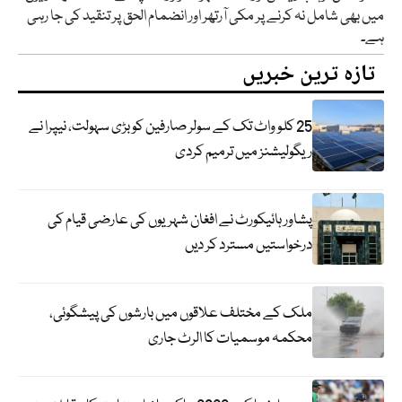
میں بھی شامل نہ کرنے پر مکی آرتھر اور انضمام الحق پر تنقید کی جا رہی
ہے۔
تازہ ترین خبریں
25 کلو واٹ تک کے سولر صارفین کو بڑی سہولت، نیپرا نے
ریگولیشنز میں ترمیم کردی
پشاور ہائیکورٹ نے افغان شہریوں کی عارضی قیام کی
درخواستیں مسترد کر دیں
ملک کے مختلف علاقوں میں بارشوں کی پیشگوئی،
محکمہ موسمیات کا الرٹ جاری