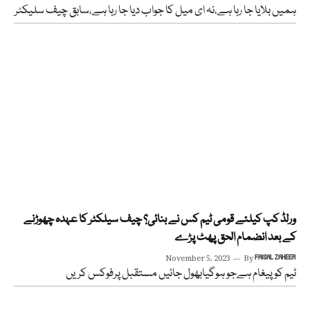
ہمیں بلایا جا رہا ہے،نہ ای میل کا جواب دیا جا رہا ہے،سابق چیف سلیکٹر
ورلڈ کپ کیلئے قومی ٹیم کس نے بنائی؟ چیف سیلکٹر کا عہدہ چھوڑنے
کے بعد انضمام الحق پھٹ پڑے
November 5, 2023
By
FAISAL ZAHEER
ٹیم کو پیغام ہےجو ہوگیابھول جائیں مستقبل پرفوکس کریں