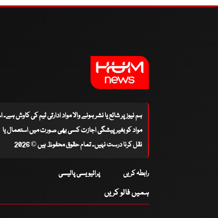
ہم نیوز پر شائع یا نشر ہونے والا مواد ادارتی ٹیم کی کاوش ہے۔ 
مواد کو بغیر پیشگی اجازت کسی بھی صورت میں استعمال یا
نقل کرنا درست نہیں۔ تمام حقوق محفوظ ہیں © 2026
رابطہ کریں
پرائیویسی پالیسی
ہمیں فالو کریں