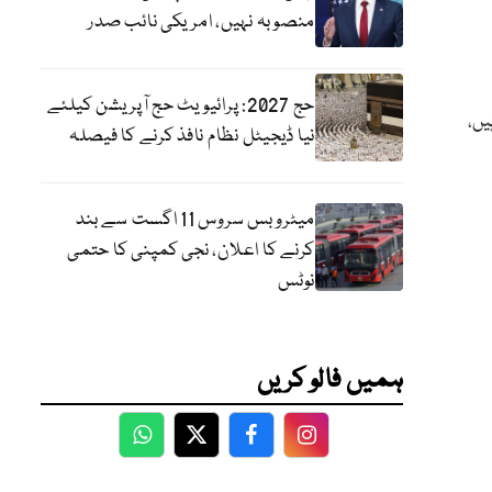
منصوبہ نہیں، امریکی نائب صدر
حج 2027: پرائیویٹ حج آپریشن کیلئے
یں،
نیا ڈیجیٹل نظام نافذ کرنے کا فیصلہ
میٹرو بس سروس 11 اگست سے بند
کرنے کا اعلان، نجی کمپنی کا حتمی
نوٹس
ہمیں فالو کریں
WhatsApp
Twitter
Facebook
Facebook