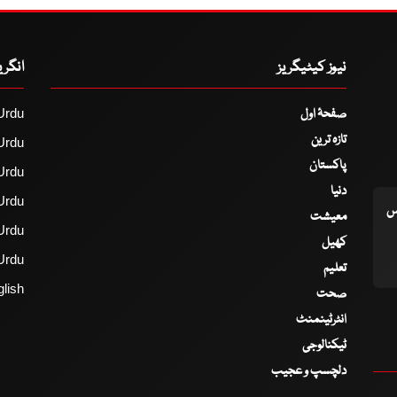
نیوز کیٹیگریز
انگر
صفحۂ اول
Urdu
تازہ ترین
Urdu
پاکستان
Urdu
دنیا
Urdu
اس
معیشت
Urdu
کھیل
Urdu
تعلیم
lish
صحت
انٹرٹینمنٹ
ٹیکنالوجی
دلچسپ و عجیب