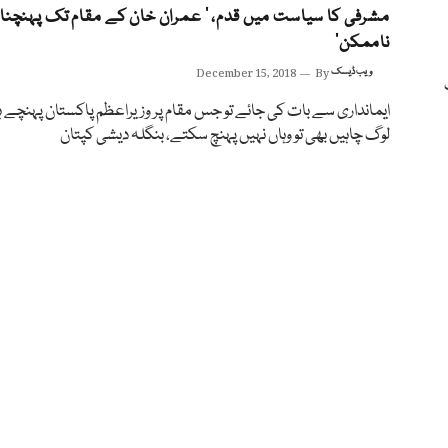
مشرفی کا سیاست میں قدم، ’ عمران خان کے مقام تک پہنچنا
ناممکن‘
ویب ڈیسک
By
December 15, 2018
ک
ایمانداری سے بات کی جائے تو جس مقام پر وزیراعظم پاکستان پہنچے ہ
لوگ چاہیں بھی تو وہاں نہیں پہنچ سکتے، بنگلہ دیشی کپتان