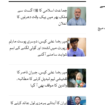
سے
جماعت اسلامی کا 16 اگست سے
ملک بھر میں بیک وقت دھرنوں کا
اعلان
ٹ میچ
میر رضا علی کیس: دوسری پوسٹ مارٹم
رپورٹ میں تشدد اور گولی لگنے کے اہم
شواہد سامنے آگئے
میر رضا علی کیس، جبران ناصر کا
تفتیشی ٹیم تبدیل کرنے کا مطالبہ،
والدین کا موقف بھی آ گیا
ایران کا آبنائے ہرمز پر ٹول عائد کرنے کا