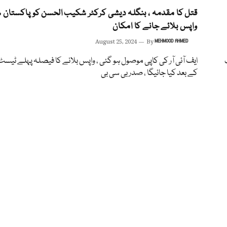
قتل کا مقدمہ ، بنگلہ دیشی کرکٹر شکیب الحسن کو پاکستان 
واپس بلائے جانے کا امکان
August 25, 2024
By
MEHMOOD AHMED
ایف آئی آر کی کاپی موصول ہو گئی ، واپس بلانے کا فیصلہ پہلے ٹیس
کے بعد کیا جائیگا ، صدر بی سی بی