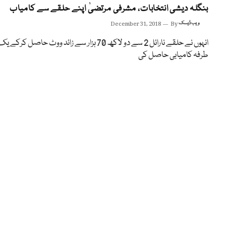
بنگلہ دیشی انتخابات، مشرفی مرتضیٰ اپنے حلقے سے کامیاب
ویب ڈیسک
By
December 31, 2018
انہوں نے حلقے نارائل 2 سے دو لاکھ 70 ہزار سے زائد ووٹ حاصل کرکے ی
طرفہ کامیابی حاصل کی