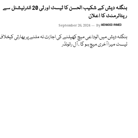
بنگلہ دیش کے شکیب الحسن کا ٹیسٹ اور ٹی 20 انٹرنیشنل سے
ریٹائرمنٹ کا اعلان
September 26, 2024
By
MEHMOOD AHMED
بنگلہ دیش میں الوداعی میچ کھیلنے کی اجازت نہ ملنے پر بھارتی کیخلاف
ٹیسٹ میرا آخری میچ ہو گا ، آل رائونڈر