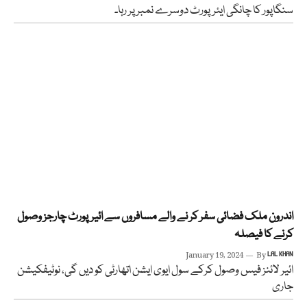
سنگاپور کا چانگی ایئرپورٹ دوسرے نمبر پر رہا۔
اندرون ملک فضائی سفر کر نے والے مسافروں سے ائیرپورٹ چارجز وصول
کرنے کا فیصلہ
January 19, 2024
By
LAL KHAN
ائیر لائنز فیس وصول کرکے سول ایوی ایشن اتھارٹی کو دیں گی، نوٹیفکیشن
جاری