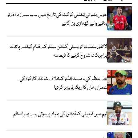
جوس بٹلر ٹی ٹوئنٹی کرکٹ کی تاریخ میں سب سے زیادہ رنز
بنانے والے کھلاڑی بن گئے
لاانفورسمنٹ انویسٹی گیشن سنٹر کے قیام کیلئے پائلٹ
پراجیکٹ شروع کرنے کا فیصلہ
بابر اعظم کی ویسٹ انڈیز کیخلاف شاندار کارکردگی ،
عمران خان کا ریکارڈ برابر کر دیا
ٹیم میں تبدیلی کنڈیشن کی بنیاد پر ہوتی ہے، بابر اعظم