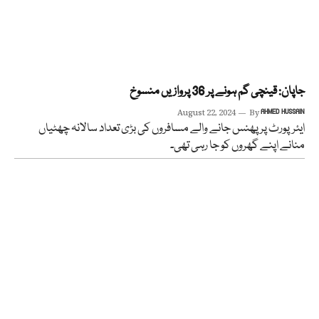
جاپان: قینچی گم ہونے پر 36 پروازیں منسوخ
August 22, 2024
By
AHMED HUSSAIN
ایئرپورٹ پر پھنس جانے والے مسافروں کی بڑی تعداد سالانہ چھٹیاں
منانے اپنے گھروں کو جا رہی تھی۔