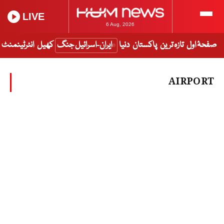
LIVE
6 Aug, 2026
صفحۂ اول
تازہ ترین
پاکستان
دنیا
ایران-اسرائیل جنگ
کھیل
انٹرٹینمنٹ
AIRPORT