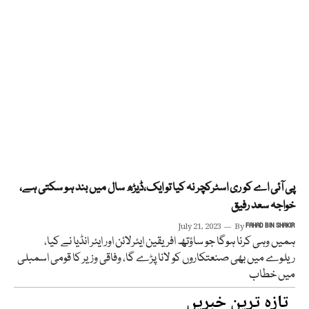
پی آئی اے کو ری اسٹرکچر نہ کیا تو ایک،ڈیڑھ سال میں بند ہو سکتی ہے،
خواجہ سعد رفیق
July 21, 2023
By
FAHAD BIN SHAKIR
ہمیں وہی کرنا ہوگا جو ساؤتھ افریقین ایئرلائن اور ایئر انڈیا نے کیا،
ریلوے میں بھی صنعتکاروں کو لانا پڑے گا، وفاقی وزیر کا قومی اسمبلی
میں خطاب
تازہ ترین خبریں