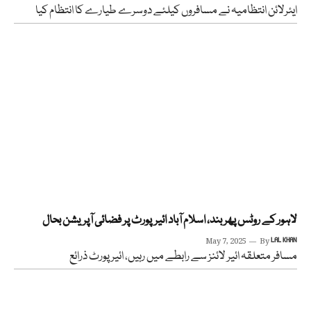
ایئرلائن انتظامیہ نے مسافروں کیلئے دوسرے طیارے کا انتظام کیا
لاہور کے روٹس پھر بند، اسلام آباد ائیرپورٹ پر فضائی آپریشن بحال
May 7, 2025
By
LAL KHAN
مسافر متعلقہ ائیر لائنز سے رابطے میں رہیں، ائیر پورٹ ذرائع