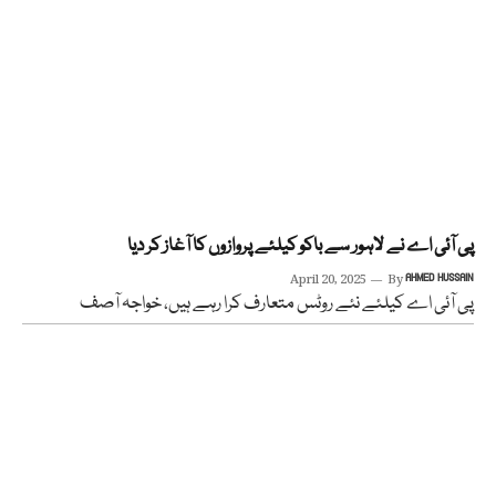
پی آئی اے نے لاہور سے باکو کیلئے پروازوں کا آغاز کر دیا
April 20, 2025
By
AHMED HUSSAIN
پی آئی اے کیلئے نئے روٹس متعارف کرا رہے ہیں، خواجہ آصف