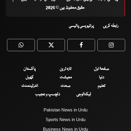
حقوق محفوظ ہیں © 2026
رابطہ کریں
پرائیویسی پالیسی
WhatsApp
Twitter
Facebook
Faceboo
صفحۂ اول
تازہ ترین
پاکستان
دنیا
معیشت
کھیل
تعلیم
صحت
انٹرٹینمنٹ
ٹیکنالوجی
دلچسپ و عجیب
Pakistan News in Urdu
Sports News in Urdu
Business News in Urdu