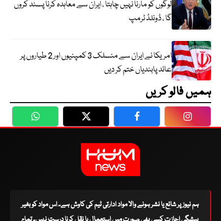
لوگوں کو مارنا نہیں چاہتا ، ایران سے معاہدہ کرنا پسند کروں
گا ، ڈونلڈ ٹرمپ
امریکا نے ایران سے منسلک 3 کمپنیوں اور 2 طیاروں پر
عائد پابندیاں ختم کر دیں
ہمیں فالو کریں
WhatsApp
Twitter
Facebook
Faceboo
ہم نیوز پر شائع یا نشر ہونے والا مواد ادارتی ٹیم کی کاوش ہے۔ اس مواد کو بغیر
پیشگی اجازت کسی بھی صورت میں استعمال یا نقل کرنا درست نہیں۔ تمام