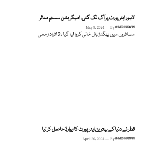
لاہور ایئرپورٹ پر آگ لگ گئی، امیگریشن سسٹم متاثر
May 9, 2024
By
AHMED HUSSAIN
مسافروں میں بھگدڑ،ہال خالی کروا لیا گیا ، 2 افراد زخمی
قطر نے دنیا کے بہترین ایئرپورٹ کا ایوارڈ حاصل کر لیا
April 20, 2024
By
AHMED HUSSAIN