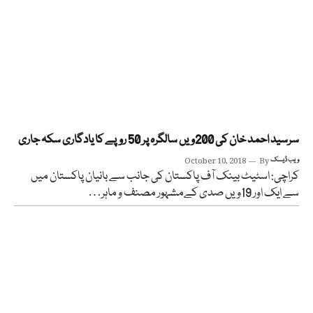
سرسید احمد خان کی 200ویں سالگرہ پر 50 روپے کا یادگاری سکہ جاری
ویب ڈیسک
By
October 10, 2018
کراچی: اسٹیٹ بینک آف پاکستان کی جانب سے بانیان پاکستان میں
سے ایک اور 19ویں صدی کےمشہور مصنف و ماہر…