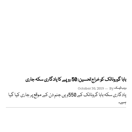
بابا گورونانک کو خراج تحسین: 50 روپے کا یادگاری سکہ جاری
ویب ڈیسک
By
October 30, 2019
یادگاری سکہ بابا گرونانک کے 550ویں جنم دن کے موقع پر جاری کیا گیا
ہے۔