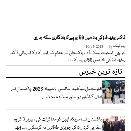
ڈاکٹر روتھ فاؤکی یاد میں 50 روپےکا یادگاری سکہ جاری
ویب ڈیسک
By
May 9, 2018
کراچی: اسٹیٹ بینک آف پاکستان نے جذام کے لیے کام کرنے والی ڈاکٹر
روتھ فاؤ کی یاد میں 50 روپے کا…
تازہ ترین خبریں
انٹرنیشنل نیوکلیئر سائنس اولمپیاڈ 2026، پاکستان نے
ایک گولڈ اور دو سلور میڈلز جیت لیے
پاکستان نے امریکا، ایران کو مذاکرات کی میز پر لا کر وہ
سفارتی کردار اداکیا جو بڑی طاقتیں نہ کرسکیں، ساؤتھ