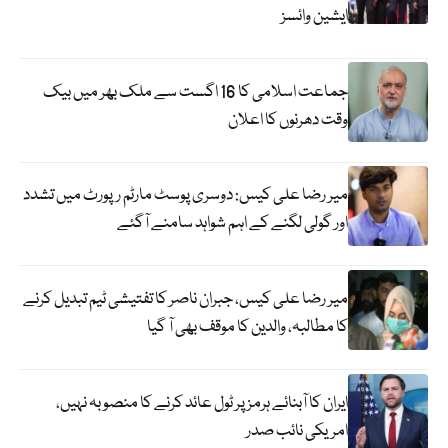
ایشین وائسز
جماعت اسلامی کا 16 اگست سے ملک بھر میں بیک
وقت دھرنوں کا اعلان
میر رضا علی کیس: دوسری پوسٹ مارٹم رپورٹ میں تشدد
اور گولی لگنے کے اہم شواہد سامنے آگئے
میر رضا علی کیس، جبران ناصر کا تفتیشی ٹیم تبدیل کرنے
کا مطالبہ، والدین کا موقف بھی آ گیا
ایران کا آبنائے ہرمز پر ٹول عائد کرنے کا منصوبہ نہیں،
امریکی نائب صدر