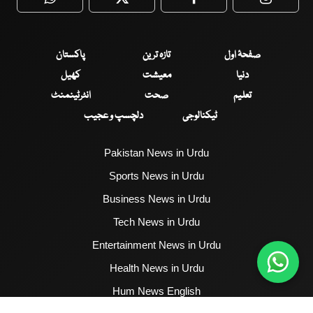
WhatsApp
Twitter
Facebook
Faceboo
صفحۂ اول
تازہ ترین
پاکستان
دنیا
معیشت
کھیل
تعلیم
صحت
انٹرٹینمنٹ
ٹیکنالوجی
دلچسپ و عجیب
Pakistan News in Urdu
Sports News in Urdu
Business News in Urdu
Tech News in Urdu
Entertainment News in Urdu
Health News in Urdu
Hum News English