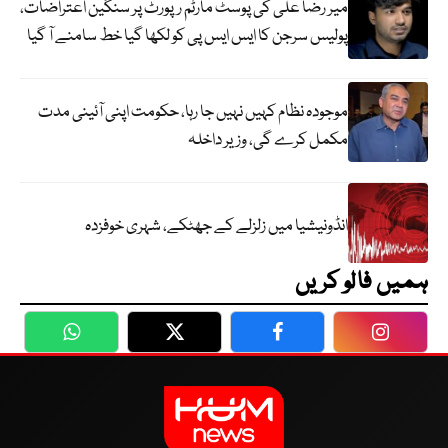
میر رضا علی کی پوسٹ مارٹم رپورٹ پر سنگین اعتراضات،
پولیس سرجن کا ایس ایس پی کو لکھا گیا خط سامنے آ گیا
موجودہ نظام کہیں نہیں جا رہا، حکومت اپنی آئینی مدت
مکمل کرے گی، وزیر داخلہ
انڈونیشیا میں زلزلے کے جھٹکے، شہری خوفزدہ
ہمیں فالو کریں
WhatsApp
Twitter
Facebook
Faceboo