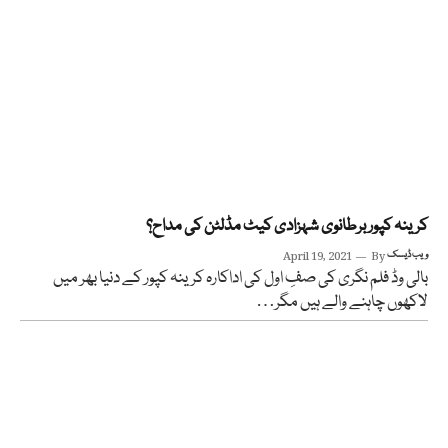
کرینہ کپور برطانوی شہزادی کیٹ مڈلٹن کی مداح؟
ویب ڈیسک
By
April 19, 2021
بالی وڈ فلم نگری کی صفِ اول کی اداکارہ کرینہ کپور کے دنیا بھر میں
لاکھوں چاہنے والے ہیں مگر…