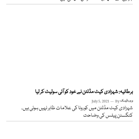
برطانیہ: شہزادی کیٹ مڈلٹن نے خود کو آئی سولیٹ کر لیا
ویب ڈیسک
By
July 5, 2021
شہزادی کیٹ مڈلٹن میں کورونا کی علامات ظاہر نہیں ہوئی ہیں،
کنگسٹن پیلس کی وضاحت