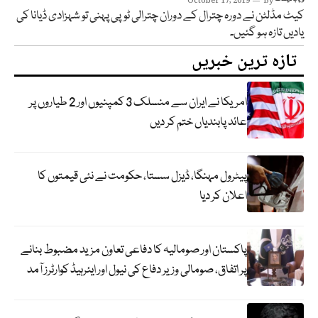
October 17, 2019
By
کیٹ مڈلٹن نے دورہ چترال کے دوران چترالی ٹوپی پہنی تو شہزادی ڈیانا کی
یادیں تازہ ہو گئیں۔
تازہ ترین خبریں
امریکا نے ایران سے منسلک 3 کمپنیوں اور 2 طیاروں پر
عائد پابندیاں ختم کر دیں
پیٹرول مہنگا، ڈیزل سستا، حکومت نے نئی قیمتوں کا
اعلان کر دیا
پاکستان اور صومالیہ کا دفاعی تعاون مزید مضبوط بنانے
پر اتفاق، صومالی وزیر دفاع کی نیول اور ایئرہیڈ کوارٹرز آمد