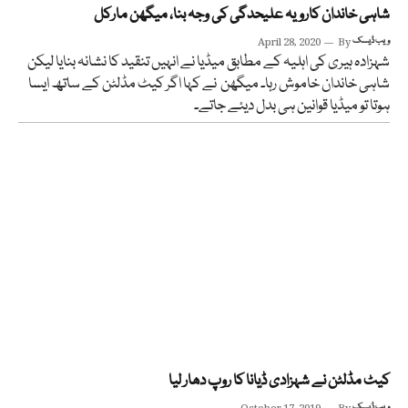
شاہی خاندان کارویہ علیحدگی کی وجہ بنا، میگھن مارکل
ویب ڈیسک
By
April 28, 2020
شہزادہ ہیری کی اہلیہ کے مطابق میڈیا نے انہیں تنقید کا نشانہ بنایا لیکن
شاہی خاندان خاموش رہا۔ میگھن نے کہا اگر کیٹ مڈلٹن کے ساتھ ایسا
ہوتا تو میڈیا قوانین ہی بدل دیئے جاتے۔
کیٹ مڈلٹن نے شہزادی ڈیانا کا روپ دھار لیا
ویب ڈیسک