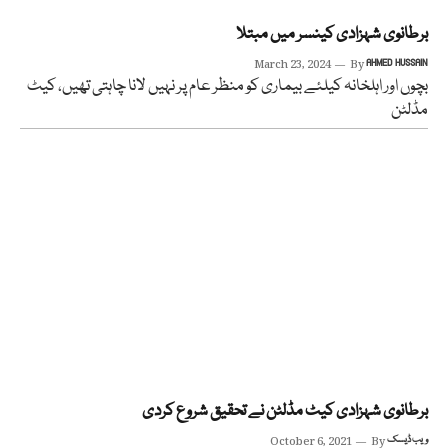
برطانوی شہزادی کینسر میں مبتلا
March 23, 2024
By
AHMED HUSSAIN
بچوں اور اہلخانہ کیلئے بیماری کو منظر عام پر نہیں لانا چاہتی تھیں، کیٹ
مڈلٹن
برطانوی شہزادی کیٹ مڈلٹن نے تحقیق شروع کردی
ویب ڈیسک
By
October 6, 2021