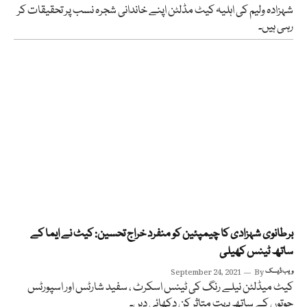
شہزادہ ولیم کی اہلیہ کیٹ مڈلٹن اپنے خاندانی شجرہ نسب پر تحقیقات کر
رہی ہیں۔
برطانوی شہزادی کا چیمپئین کو منفرد خراج تحسین: کیٹ نے ایما کے
ساتھ ٹینس کھیلی
ویب ڈیسک
By
September 24, 2021
کیٹ میڈلٹن نیلے رنگ کی ٹینس اسکرٹ ، سفید شارٹس اور اسپورٹس
جوتوں کے ساتھ بہت متاثر کن دکھائی دیں۔