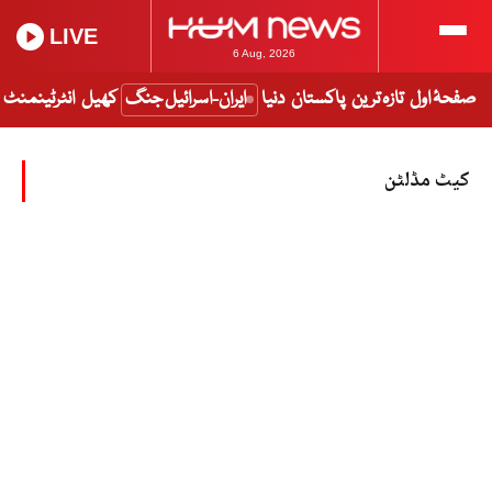
LIVE
6 Aug, 2026
صفحۂ اول
تازہ ترین
پاکستان
دنیا
ایران-اسرائیل جنگ
کھیل
انٹرٹینمنٹ
کیٹ مڈلٹن