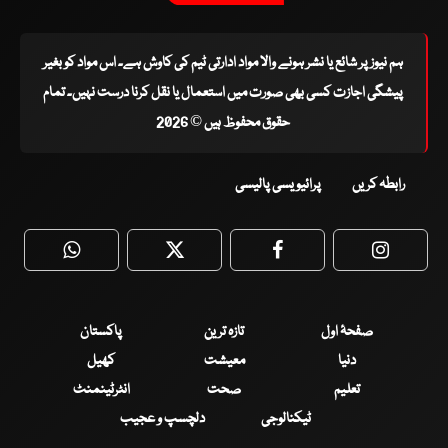
ہم نیوز پر شائع یا نشر ہونے والا مواد ادارتی ٹیم کی کاوش ہے۔ اس مواد کو بغیر
پیشگی اجازت کسی بھی صورت میں استعمال یا نقل کرنا درست نہیں۔ تمام
حقوق محفوظ ہیں © 2026
رابطہ کریں
پرائیویسی پالیسی
WhatsApp
Twitter
Facebook
Faceboo
صفحۂ اول
تازہ ترین
پاکستان
دنیا
معیشت
کھیل
تعلیم
صحت
انٹرٹینمنٹ
ٹیکنالوجی
دلچسپ و عجیب