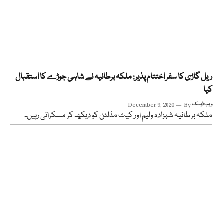
ریل گاڑی کا سفر اختتام پذیر: ملکہ برطانیہ نے شاہی جوڑے کا استقبال
کیا
ویب ڈیسک
By
December 9, 2020
ملکہ برطانیہ شہزادہ ولیم اور کیٹ مڈلٹن کو دیکھ کر مسکراتی رہیں۔