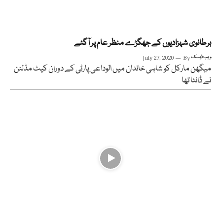
برطانوی شہزادیوں کے جھگڑے منظر عام پر آگئے
ویب ڈیسک
By
July 27, 2020
میگھن مارکل کو شاہی خاندان میں الوداعی پارٹی کے دوران کیٹ مڈلٹن
نے ڈانٹا تھا