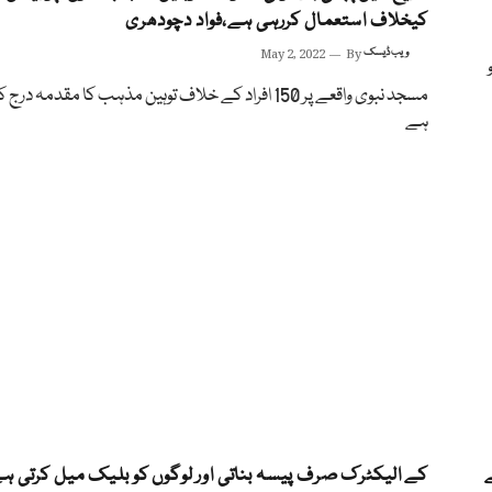
کیخلاف استعمال کررہی ہے،فواد دچودھری
ویب ڈیسک
By
May 2, 2022
مسجد نبوی واقعے پر 150 افراد کے خلاف توہین مذہب کا مقدمہ درج 
ہے
ے
کے الیکٹرک صرف پیسہ بناتی اور لوگوں کو بلیک میل کرتی ہ