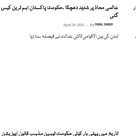
ار گئے، 10 ہزار
عالمی محاذ پر شدید دھچکا ،حکومت پاکستان اہم ترین کیس ہ
گئی
April 29, 2023
By
FAISAL ZAHEER
لندن کی بین الاقوامی ثالثی عدالت نے فیصلہ سنا دیا
تاریخ میں پہلی بار کوئی حکومت توہین مذہب قانون اپوزیشن