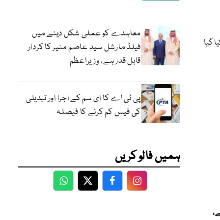
معاہدے کو عملی شکل دینے میں
کیا گیا
فیلڈ مارشل سید عاصم منیر کا کردار
قابل قدر ہے، وزیراعظم
پی ٹی اے کا ای سم کے اجرا اور تبدیلی
کی فیس کم کرنے کا فیصلہ
ہمیں فالو کریں
WhatsApp
Twitter
Facebook
Facebook
ے،