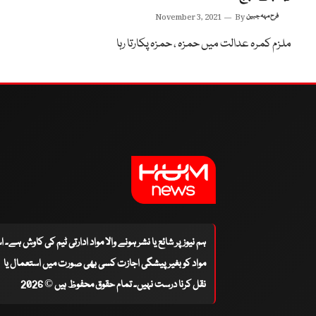
فرح مہہ جبین
By
November 3, 2021
ملزم کمرہ عدالت میں حمزہ ، حمزہ پکارتا رہا
ہم نیوز پر شائع یا نشر ہونے والا مواد ادارتی ٹیم کی کاوش ہے۔ 
مواد کو بغیر پیشگی اجازت کسی بھی صورت میں استعمال یا
نقل کرنا درست نہیں۔ تمام حقوق محفوظ ہیں © 2026