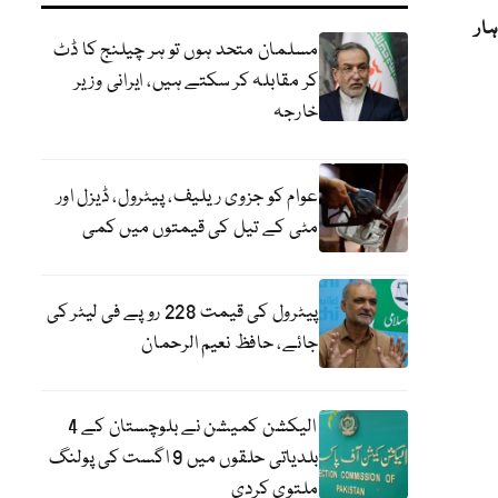
ار
مسلمان متحد ہوں تو ہر چیلنج کا ڈٹ
کر مقابلہ کر سکتے ہیں، ایرانی وزیر
خارجہ
عوام کو جزوی ریلیف، پیٹرول، ڈیزل اور
مٹی کے تیل کی قیمتوں میں کمی
پیٹرول کی قیمت 228 روپے فی لیٹر کی
جائے، حافظ نعیم الرحمان
الیکشن کمیشن نے بلوچستان کے 4
بلدیاتی حلقوں میں 9 اگست کی پولنگ
ملتوی کردی