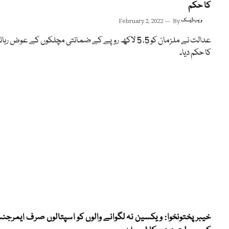
کا حکم
ویب ڈیسک
By
February 2, 2022
عدالت نے ملزمان کو 5، 5 لاکھ روپے کے ضمانتی مچلکوں کے عوض رہا
کا حکم دیا۔
خیبرپختونخوا: ویکسین نہ لگوانے والوں کو اسپتالوں صرف ایمرجن