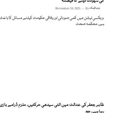
کی سہولت دینے کا فیصلہ
ویب ڈیسک
By
November 10, 2021
ویکسی نیشن میں کمی صوبائی اور وفاقی حکومت کیلئے مسائل کا باعث
ہے، محکمہ صحت
ظاہر جعفر کی عدالت میں الٹی سیدھی حرکتیں، ملزم ڈرامے بازی 
رہا ہے، جج