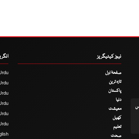
نیوز کیٹیگریز
انگر
صفحۂ اول
Urdu
تازہ ترین
Urdu
پاکستان
Urdu
دنیا
Urdu
اس
معیشت
Urdu
کھیل
Urdu
تعلیم
lish
صحت