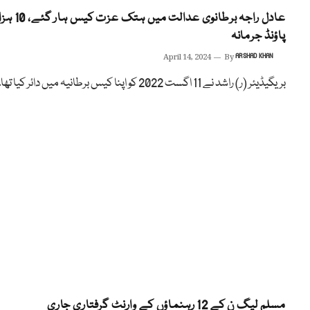
عادل راجہ برطانوی عدالت میں ہتک عزت کیس ہ
پاؤنڈ جرمانہ
April 14, 2024
By
ARSHAD KHAN
بریگیڈیئر (ر) راشد نے 11 اگست 2022 کو اپنا کیس برطانیہ میں دائر کیا تھا۔
مسلم لیگ ن کے 12 رہنماؤں کے وارنٹ گرفتاری جاری