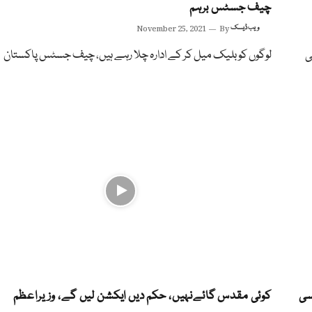
چیف جسٹس برہم
ویب ڈیسک
By
November 25, 2021
ئی
لوگوں کو بلیک میل کر کے ادارہ چلا رہے ہیں، چیف جسٹس پاکستان
سی
کوئی مقدس گائےنہیں، حکم دیں ایکشن لیں گے، وزیراعظم