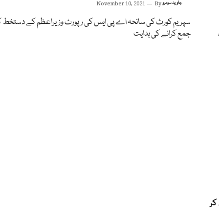
جاوید سومرو
By
November 10, 2021
سپریم کورٹ کی سانحہ اے پی ایس کی رپورٹ وزیراعظم کے دستخط 
جمع کرانے کی ہدایت
کر