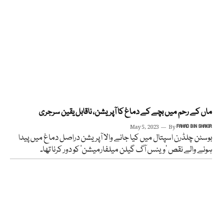
ماں کے رحم میں بچے کے دماغ کا آپریشن، ناقابل یقین سرجری
May 5, 2023
By
FAHAD BIN SHAKIR
بوسٹن چلڈرن اسپتال میں کیا جانے والا آپریشن دراصل دماغ میں پیدا
ہونے والے نقص ’وینس آگ گیلن میلفارمیشن‘ کو دور کرنا تھا۔