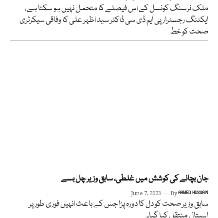
ملک نرسنگ کونسل کے اس فیصلے کا متحمل نہیں ہو سکتا ہے،
ایکٹنگ رجسٹرار پی ایم ڈی سی ڈاکٹر سید اظہر علی کا وفاقی سیکرٹری
صحت کو خط
جان بچانے کی کوشش میں غلطی، سابق وزیر چل بسے
June 7, 2023
By
AHMED HUSSAIN
سابق وزیر صحت کو دل کا دورہ پڑا جس کے باعث انہیں فوری طور پر
اسپتال منتقل کیا گیا۔