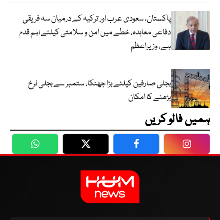
پاکستان، سعودی عرب اور ترکیہ کے درمیان سہ فریقی
دفاعی معاہدہ، خطے میں امن و سلامتی کیلئے اہم قدم
ہے، وزیراعظم
بجلی صارفین کیلئے بڑا جھٹکا، ستمبر سے بجلی نرخ
بڑھنے کا امکان
ہمیں فالو کریں
WhatsApp
Twitter
Facebook
Faceboo