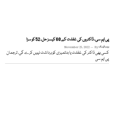
پی ایم سی، ڈاکٹروں کی غفلت کے 60 کیسز حل، 52 کو سزا
ویب ڈیسک
By
November 25, 2022
کسی بھی ڈاکٹر کی غفلت یا بدتمیزی کو برداشت نہیں کرے گی، ترجمان
پی ایم سی