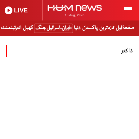
LIVE
10 Aug, 2026
صفحۂ اول
تازہ ترین
پاکستان
دنیا
ایران-اسرائیل جنگ
کھیل
انٹرٹینمنٹ
ڈاکٹر