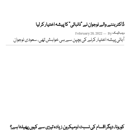
ڈاکٹر بننے والے نوجوان نے “نانبائی” کا پیشہ اختیار کر لیا
ویب ڈیسک
By
February 20, 2022
آبائی پیشہ اختیار کرنے کی بچپن سے ہی خواہش تھی، سعودی نوجوان
کورونا، دیگر اقسام کی نسبت اومیکرون زیادہ تیزی سے کیوں پھیلتا ہے؟