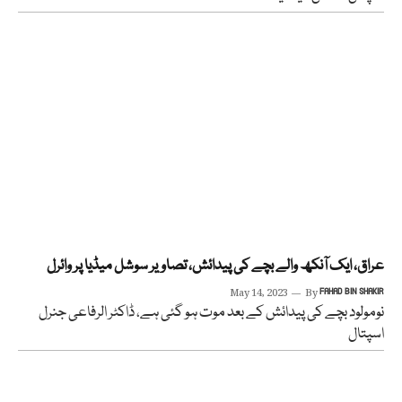
عراق، ایک آنکھ والے بچے کی پیدائش، تصاویر سوشل میڈیا پر وائرل
May 14, 2023
By
FAHAD BIN SHAKIR
نومولود بچے کی پیدائش کے بعد موت ہو گئی ہے، ڈاکٹر الرفاعی جنرل
اسپتال