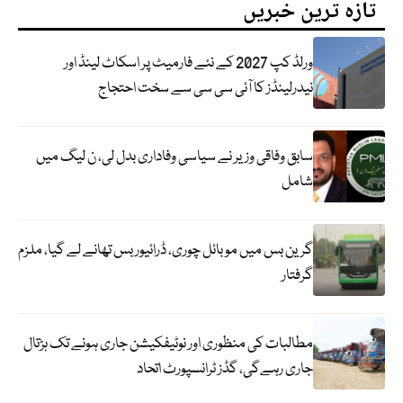
تازہ ترین خبریں
ورلڈ کپ 2027 کے نئے فارمیٹ پر اسکاٹ لینڈ اور
نیدرلینڈز کا آئی سی سی سے سخت احتجاج
سابق وفاقی وزیر نے سیاسی وفاداری بدل لی، ن لیگ میں
شامل
گرین بس میں موبائل چوری، ڈرائیور بس تھانے لے گیا، ملزم
گرفتار
مطالبات کی منظوری اور نوٹیفکیشن جاری ہونے تک ہڑتال
جاری رہےگی، گڈز ٹرانسپورٹ اتحاد