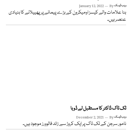
ویب ڈیسک
By
January 12, 2022
بنا علامات والے کیسز اومیکرون کے بڑے پیمانے پر پھییلانے کا بنیادی
عنصر ہیں۔
ٹک ٹاک ڈاکٹر کا مستقبل لے ڈوبا
ویب ڈیسک
By
December 2, 2021
نامور سرجن کے ٹک ٹاک پر ایک کروڑ سے زائد فالوورز موجود ہیں۔