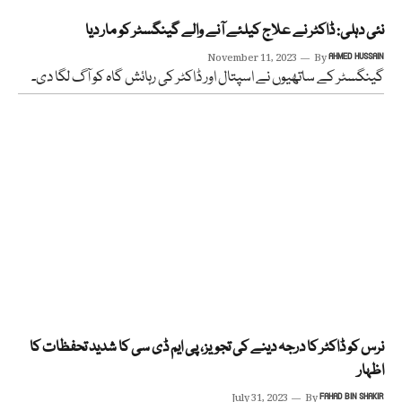
نئی دہلی: ڈاکٹر نے علاج کیلئے آنے والے گینگسٹر کو مار دیا
November 11, 2023
By
AHMED HUSSAIN
گینگسٹر کے ساتھیوں نے اسپتال اور ڈاکٹر کی رہائش گاہ کو آگ لگا دی۔
نرس کو ڈاکٹر کا درجہ دینے کی تجویز، پی ایم ڈی سی کا شدید تحفظات کا
اظہار
July 31, 2023
By
FAHAD BIN SHAKIR