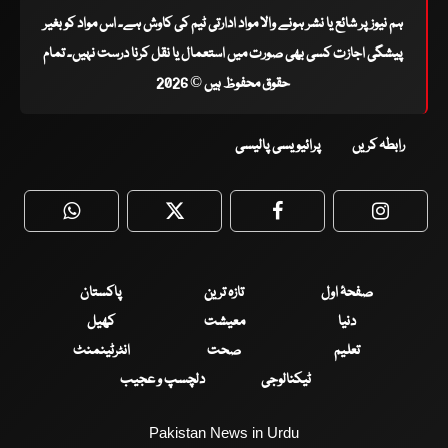
ہم نیوز پر شائع یا نشر ہونے والا مواد ادارتی ٹیم کی کاوش ہے۔ اس مواد کو بغیر
پیشگی اجازت کسی بھی صورت میں استعمال یا نقل کرنا درست نہیں۔ تمام
حقوق محفوظ ہیں © 2026
رابطہ کریں
پرائیویسی پالیسی
WhatsApp
Twitter
Facebook
Faceboo
صفحۂ اول
تازہ ترین
پاکستان
دنیا
معیشت
کھیل
تعلیم
صحت
انٹرٹینمنٹ
ٹیکنالوجی
دلچسپ و عجیب
Pakistan News in Urdu