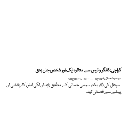
کراچی:کانگو وائرس سے متاثرہ ایک اور شخص جاں بحق
سید سبط حسان رضوی
By
August 9, 2019
اسپتال کی ڈائریکٹر سیمی جمالی کے مطابق زاہد اورنگی ٹاؤن کا رہائشی اور
پیشے سے قصائی تھا۔