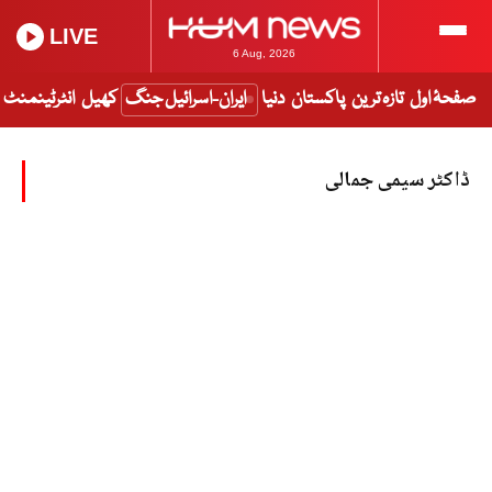
LIVE
6 Aug, 2026
صفحۂ اول
تازہ ترین
پاکستان
دنیا
ایران-اسرائیل جنگ
کھیل
انٹرٹینمنٹ
ڈاکٹر سیمی جمالی