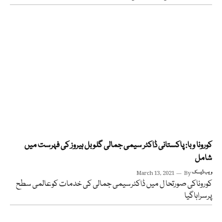
کورونا وبا: پاکستانی ڈاکٹر سیمی جمالی گلوبل ہیروز کی فہرست میں
شامل
ویب ڈیسک
By
March 13, 2021
کوروناکی صورتحا ل میں ڈاکٹرسیمی جمالی کی خدمات کوعالمی سطح
پرسراہاگیا