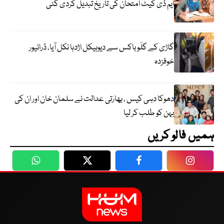
ایم ڈی کیٹ امتحان کی تاریخ تبدیل کردی گئی
گاڑی کے گلَو باکس سے دیوہیکل اژدہا نکل آیا، ڈرائیور
خوفزدہ
دھوکا دہی کیس ، بھارتی عدالت نے سلمان خان اور ان کی
بہن کو طلب کر لیا
ہمیں فالو کریں
WhatsApp
Twitter
Facebook
Faceboo