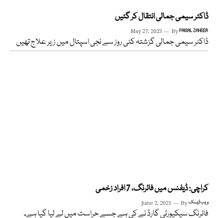
ڈاکٹر سیمی جمالی انتقال کر گئیں
May 27, 2023
By
FAISAL ZAHEER
ڈاکٹر سیمی جمالی گزشتہ کئی روز سے نجی اسپتال میں زیر علاج تھیں
کراچی: ڈیفنس میں فائرنگ، 7 افراد زخمی
ویب ڈیسک
By
June 2, 2021
فائرنگ سیکیورٹی گارڈ نے کی ہے جسے حراست میں لے لیا گیا ہے۔