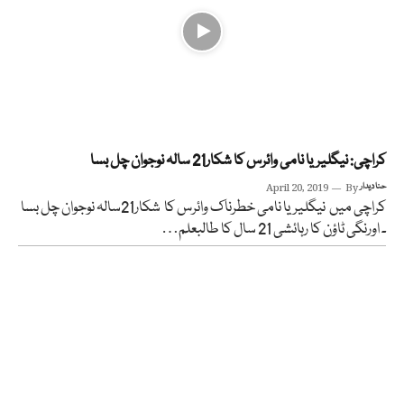
کراچی: نیگلیریا نامی وائرس کا شکار21 سالہ نوجوان چل بسا
حنا دیدار
By
April 20, 2019
کراچی میں نیگلیریا نامی خطرناک وائرس کا شکار21سالہ نوجوان چل بسا
۔ اورنگی ٹاؤن کا رہائشی 21 سال کا طالبعلم…