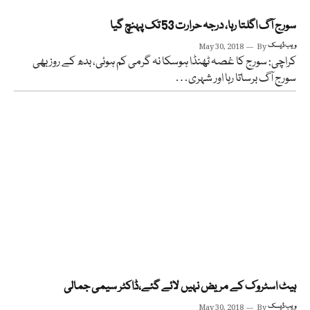
سورج آگ اگلتا رہا، درجہ حرارت 53 تک پہنچ گیا
ویب ڈیسک
By
May 30, 2018
کراچی: سورج کا غصہ ٹھنڈا ہوسکا نہ گرمی کم ہوئی، بدھ کے روز بھی
سورج آگ برساتا رہا اور شہری…
ہیٹ اسٹروک کے مریض نہیں لائے گئے،ڈاکٹر سیمی جمالی
ویب ڈیسک
By
May 30, 2018