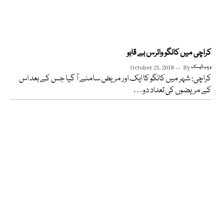
کراچی میں کانگو وائرس بے قابو
ویب ڈیسک
By
October 21, 2018
کراچی: شہر میں کانگو کا ایک اور مریض سامنے آ گیا جس کے بعد اس
کے مریضوں کی تعداد دو…