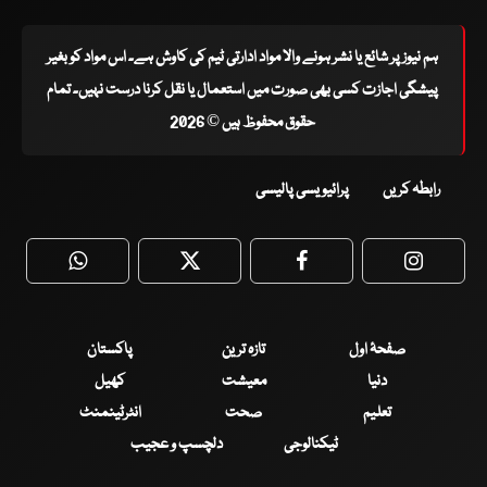
ہم نیوز پر شائع یا نشر ہونے والا مواد ادارتی ٹیم کی کاوش ہے۔ اس مواد کو بغیر
پیشگی اجازت کسی بھی صورت میں استعمال یا نقل کرنا درست نہیں۔ تمام
حقوق محفوظ ہیں © 2026
رابطہ کریں
پرائیویسی پالیسی
WhatsApp
Twitter
Facebook
Faceboo
صفحۂ اول
تازہ ترین
پاکستان
دنیا
معیشت
کھیل
تعلیم
صحت
انٹرٹینمنٹ
ٹیکنالوجی
دلچسپ و عجیب