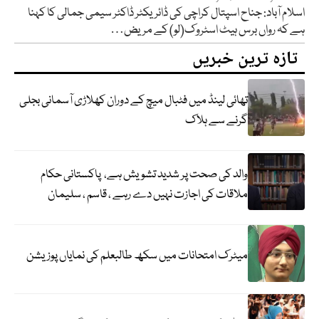
اسلام آباد: جناح اسپتال کراچی کی ڈائریکٹر ڈاکٹر سیمی جمالی کا کہنا
ہے کہ رواں برس ہیٹ اسٹروک(لو) کے مریض…
تازہ ترین خبریں
تھائی لینڈ میں فٹبال میچ کے دوران کھلاڑی آسمانی بجلی
گرنے سے ہلاک
والد کی صحت پر شدید تشویش ہے، پاکستانی حکام
ملاقات کی اجازت نہیں دے رہے ، قاسم ، سلیمان
میٹرک امتحانات میں سکھ طالبعلم کی نمایاں پوزیشن