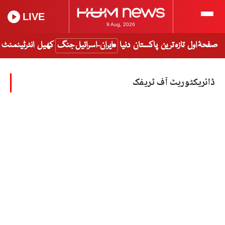
LIVE
9 Aug, 2026
صفحۂ اول
تازہ ترین
پاکستان
دنیا
ایران-اسرائیل جنگ
کھیل
انٹرٹینمنٹ
ڈائریکٹوریٹ آف ٹریفک