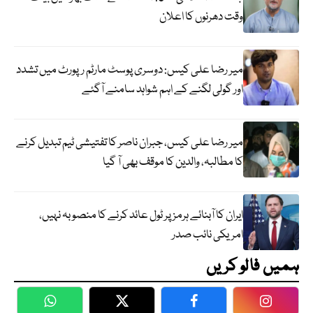
وقت دھرنوں کا اعلان
میر رضا علی کیس: دوسری پوسٹ مارٹم رپورٹ میں تشدد
اور گولی لگنے کے اہم شواہد سامنے آگئے
میر رضا علی کیس، جبران ناصر کا تفتیشی ٹیم تبدیل کرنے
کا مطالبہ، والدین کا موقف بھی آ گیا
ایران کا آبنائے ہرمز پر ٹول عائد کرنے کا منصوبہ نہیں،
امریکی نائب صدر
ہمیں فالو کریں
WhatsApp
Twitter
Facebook
Faceboo