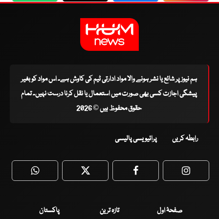
ہم نیوز پر شائع یا نشر ہونے والا مواد ادارتی ٹیم کی کاوش ہے۔ اس مواد کو بغیر
پیشگی اجازت کسی بھی صورت میں استعمال یا نقل کرنا درست نہیں۔ تمام
حقوق محفوظ ہیں © 2026
رابطہ کریں
پرائیویسی پالیسی
WhatsApp
Twitter
Facebook
Faceboo
صفحۂ اول
تازہ ترین
پاکستان