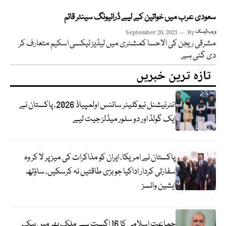
سعودی عرب میں خواتین کے لیے ڈرائیونگ سینٹر قائم
ویب ڈیسک
By
September 20, 2021
مشرقی ریجن کی الاحسا کمشنری میں لیڈیز ٹیکسی اسکیم متعارف کر
دی گئی ہے
تازہ ترین خبریں
انٹرنیشنل نیوکلیئر سائنس اولمپیاڈ 2026، پاکستان نے
ایک گولڈ اور دو سلور میڈلز جیت لیے
پاکستان نے امریکا، ایران کو مذاکرات کی میز پر لا کر وہ
سفارتی کردار اداکیا جو بڑی طاقتیں نہ کرسکیں، ساؤتھ
ایشین وائسز
جماعت اسلامی کا 16 اگست سے ملک بھر میں بیک