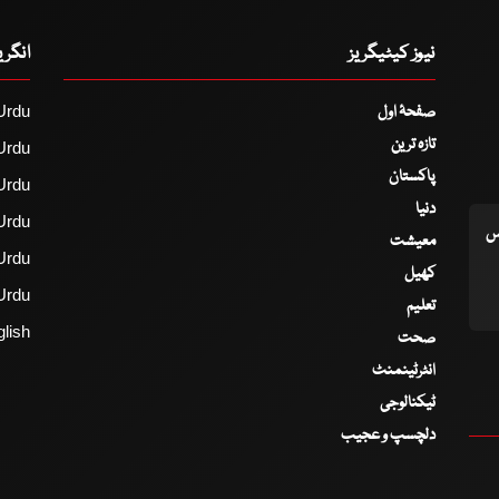
نیوز کیٹیگریز
انگر
صفحۂ اول
Urdu
تازہ ترین
Urdu
پاکستان
Urdu
دنیا
Urdu
اس
معیشت
Urdu
کھیل
Urdu
تعلیم
lish
صحت
انٹرٹینمنٹ
ٹیکنالوجی
دلچسپ و عجیب