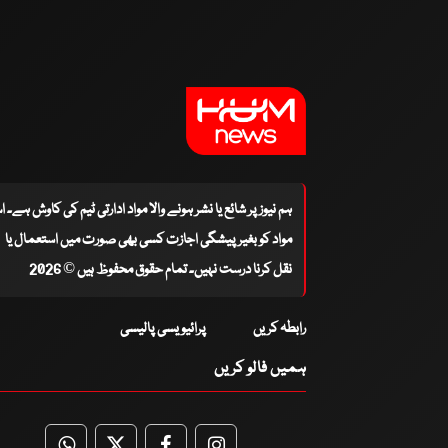
ہم نیوز پر شائع یا نشر ہونے والا مواد ادارتی ٹیم کی کاوش ہے۔ 
مواد کو بغیر پیشگی اجازت کسی بھی صورت میں استعمال یا
نقل کرنا درست نہیں۔ تمام حقوق محفوظ ہیں © 2026
رابطہ کریں
پرائیویسی پالیسی
ہمیں فالو کریں