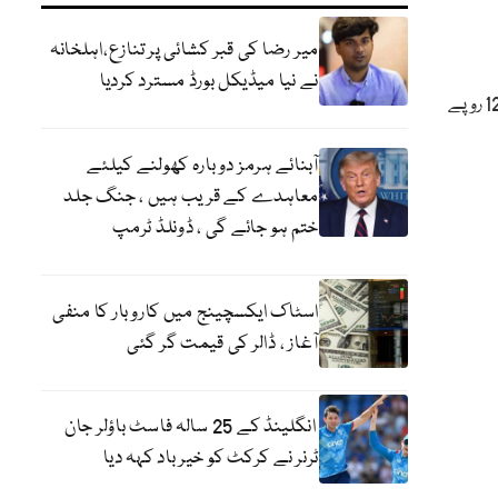
میر رضا کی قبر کشائی پر تنازع،اہلخانہ
نے نیا میڈیکل بورڈ مسترد کردیا
120 گرام تندوری نان کی قیمت 17 روپے اور 100 گرام چپاتی کی قیمت 12 روپے
آبنائے ہرمز دوبارہ کھولنے کیلئے
معاہدے کے قریب ہیں ، جنگ جلد
ختم ہو جائے گی ، ڈونلڈ ٹرمپ
اسٹاک ایکسچینج میں کاروبار کا منفی
آغاز ، ڈالر کی قیمت گر گئی
انگلینڈ کے 25 سالہ فاسٹ باؤلر جان
ٹرنر نے کرکٹ کو خیر باد کہہ دیا