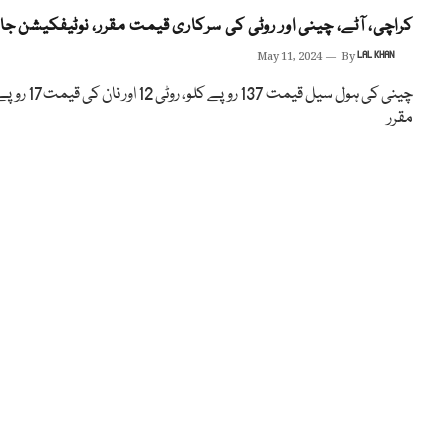
کراچی، آٹے، چینی اور روٹی کی سرکاری قیمت مقرر، نوٹیفکیشن جا
May 11, 2024
By
LAL KHAN
چینی کی ہول سیل قیمت 137 روپے کلو، روٹی 12 اور نان کی قی
مقرر