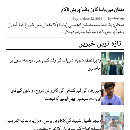
ملتان میں واسا کا ون ونڈو آپریش ناکام
ویب ڈیسک
By
September 22, 2018
ملتان: واٹر اینڈ سینیٹیشن ایجنسی (واسا) کا ملتان میں شروع کیا گیا ون
ونڈو آپریش ناکام ہو گیا ہے اور دو ہزار…
تازہ ترین خبریں
وزیر اعظم شہباز شریف کی وفد کے ہمراہ روضہ رسولؐ پر
حاضری
میر رضا کی قبر کشائی کی کارروائی شروع ، والدین کے ڈی
این اے سیمپل بھی لینے کا فیصلہ
میجر طفیل شہید کی 68 ویں برسی ، مزار پر دعائیہ تقریب ،
مسلح افواج کے سربراہان کا خراج عقیدت