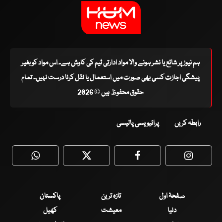
ہم نیوز پر شائع یا نشر ہونے والا مواد ادارتی ٹیم کی کاوش ہے۔ اس مواد کو بغیر
پیشگی اجازت کسی بھی صورت میں استعمال یا نقل کرنا درست نہیں۔ تمام
حقوق محفوظ ہیں © 2026
رابطہ کریں
پرائیویسی پالیسی
WhatsApp
Twitter
Facebook
Faceboo
صفحۂ اول
تازہ ترین
پاکستان
دنیا
معیشت
کھیل