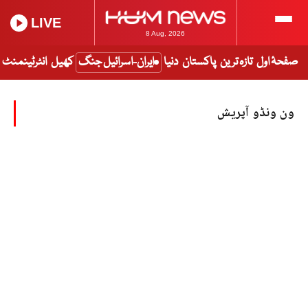
LIVE
8 Aug, 2026
صفحۂ اول
تازہ ترین
پاکستان
دنیا
ایران-اسرائیل جنگ
کھیل
انٹرٹینمنٹ
ون ونڈو آپریش