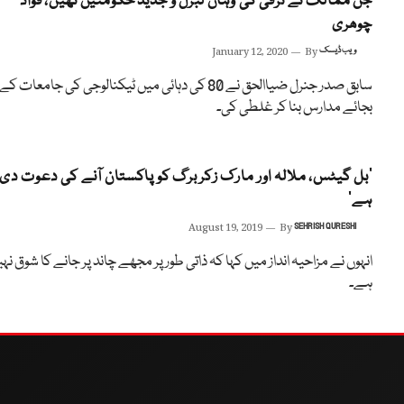
جن ممالک نے ترقی کی وہاں لبرل و جدید حکومتیں تھیں، فواد
چوھری
ویب ڈیسک
By
January 12, 2020
سابق صدر جنرل ضیاالحق نے 80 کی دہائی میں ٹیکنالوجی کی جامعات کے
بجائے مدارس بنا کر غلطی کی۔
’بل گیٹس، ملالہ اور مارک زکربرگ کو پاکستان آنے کی دعوت دی
ہے‘
August 19, 2019
By
SEHRISH QURESHI
انہوں نے مزاحیہ انداز میں کہا کہ ذاتی طور پر مجھے چاند پر جانے کا شوق نہ
ہے۔