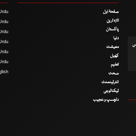
صفحۂ اول
Urdu
تازہ ترین
Urdu
پاکستان
Urdu
دنیا
Urdu
اس
معیشت
Urdu
کھیل
Urdu
تعلیم
lish
صحت
انٹرٹینمنٹ
ٹیکنالوجی
دلچسپ و عجیب