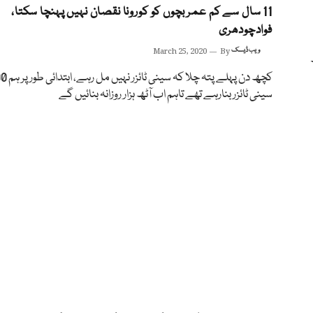
11 سال سے کم عمر بچوں کو کورونا نقصان نہیں پہنچا سکتا،
فوادچودھری
ویب ڈیسک
By
March 25, 2020
کچھ دن پہلے پتہ چلا کہ سین
سینی ٹائزر بنارہے تھے تاہم اب آٹھ ہزار روزانہ بنائیں گے