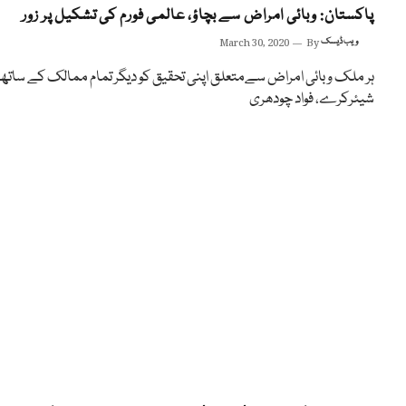
پاکستان: وبائی امراض سے بچاؤ، عالمی فورم کی تشکیل پر زور
ویب ڈیسک
By
March 30, 2020
ہر ملک وبائی امراض سےمتعلق اپنی تحقیق کو دیگر تمام ممالک کے ساتھ
شیئرکرے، فواد چودھری