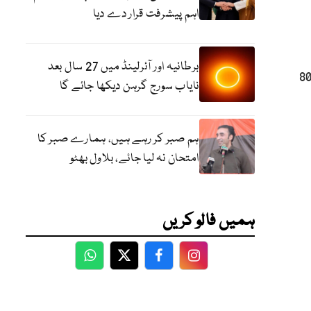
اہم پیشرفت قرار دے دیا
برطانیہ اور آئرلینڈ میں 27 سال بعد
ی ٹائزر نہیں مل رہے، ابتدائی طور پر ہم 800
نایاب سورج گرہن دیکھا جائے گا
ہم صبر کر رہے ہیں، ہمارے صبر کا
امتحان نہ لیا جائے، بلاول بھٹو
ہمیں فالو کریں
WhatsApp
Twitter
Facebook
Facebook