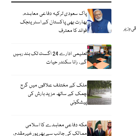
پاک سعودی ترکیہ دفاعی معاہدہ،
بھارت بھی پاکستان کے اسٹریٹجک
ی وزیر
فوائد کا معترف
تعلیمی ادارے 24 اگست تک بند رہیں
گے، رانا سکندر حیات
ملک کے مختلف علاقوں میں گرج
چمک کے ساتھ مزید بارش کی
پیشگوئی
مکہ دفاعی معاہدے کا اسلامی
ممالک کی جانب سے بھرپور خیرمقدم،