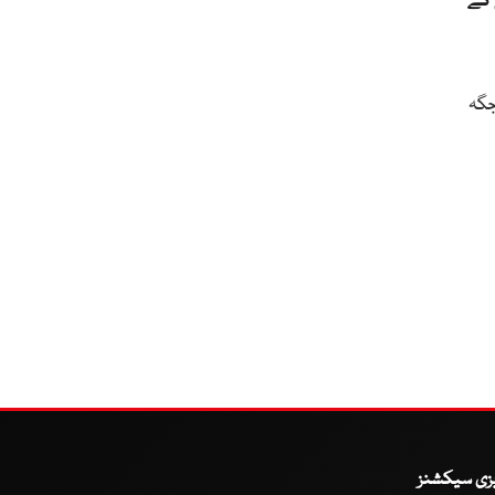
 کے
جگہ
یزی سیکشنز