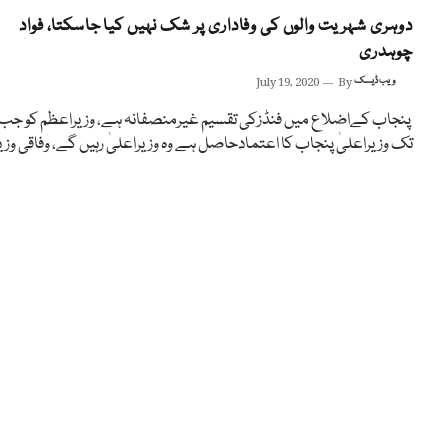
دوہری شہریت والوں کی وفاداری پر شک نہیں کیا جاسکتا، فواد
چوہدری
ویب ڈیسک
By
July 19, 2020
پنجاب کےاضلاع میں فنڈزکی تقسیم غیرمنصفانہ ہے، وزیراعظم کو جب
تک وزیراعلیٰ پنجاب کا اعتمادحاصل ہے وہ وزیراعلیٰ رہیں گے، وفاقی وزی