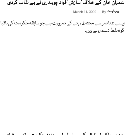
عمران خان کے خلاف ’سازش‘ فواد چوہدری نے بے نقاب کردی
ویب ڈیسک
By
March 11, 2020
ایسے عناصر سے محتاط رہنے کی ضرورت ہے جو سابقہ حکومت کی باقی
کو تحفظ دے رہے ہیں۔