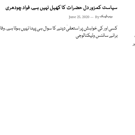
سیاست کمزور دل حضرات کا کھیل نہیں ہے، فواد چودھری
ویب ڈیسک
By
June 25, 2020
کسی اور کی خواہش پر استعفیٰ دینے کا سوال ہی پیدا نہیں ہوتا ہے، وفاق
برائے سائنس وٹیکنالوجی
ر