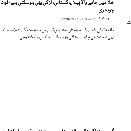
خلا میں جانے والا پہلا پاکستانی، لڑکی بھی ہوسکتی ہے: فواد
چودھری
ویب ڈیسک
By
February 27, 2020
ات
طلبہ ترقی کرنے کے خواہش مند ہیں تو انہیں سیاست کے علاوہ سائنس
بھی توجہ دینی چاہیے، وفاقی وزیر برائے سائنس و ٹیکنالوجی