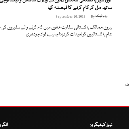
‘اوورسیز پاکستانی سائنس دانوں نے وزارت سائنس و ٹیکنالوجی
ساتھ مل کر کام کرنے کا فیصلہ کیا’
ویب ڈیسک
By
September 26, 2019
بیرون ممالک پاکستانی سفارت خانوں میں کام کرنے والے سفیروں کی 
عام پاکستانیوں کو تعینات کر دینا چاہیے، فواد چودھری
یں
نیوز کیٹیگریز
انگر