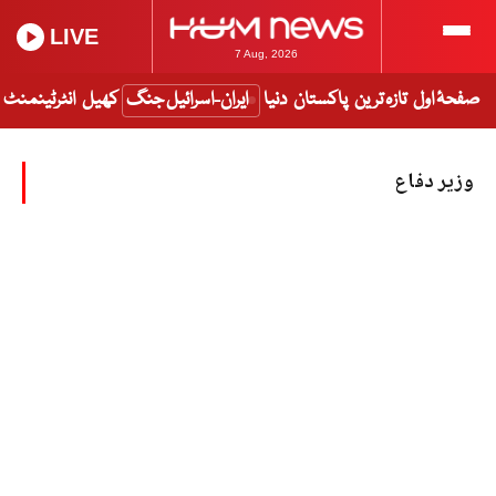
LIVE
7 Aug, 2026
صفحۂ اول
تازہ ترین
پاکستان
دنیا
ایران-اسرائیل جنگ
کھیل
انٹرٹینمنٹ
وزیر دفاع