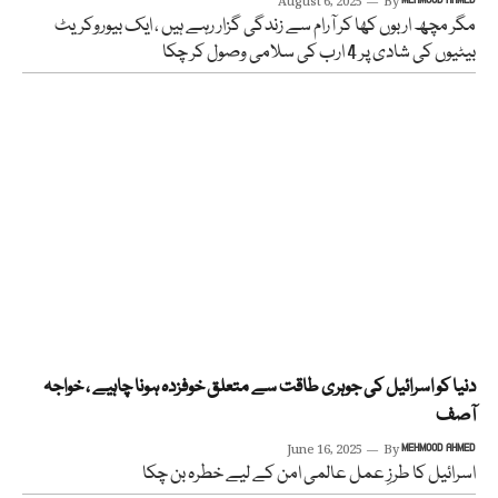
August 6, 2025
By
مگر مچھ اربوں کھا کر آرام سے زندگی گزار رہے ہیں ، ایک بیوروکریٹ
بیٹیوں کی شادی پر 4 ارب کی سلامی وصول کر چکا
دنیا کو اسرائیل کی جوہری طاقت سے متعلق خوفزدہ ہونا چاہیے ، خواجہ
آصف
June 16, 2025
By
MEHMOOD AHMED
اسرائیل کا طرزِ عمل عالمی امن کے لیے خطرہ بن چکا