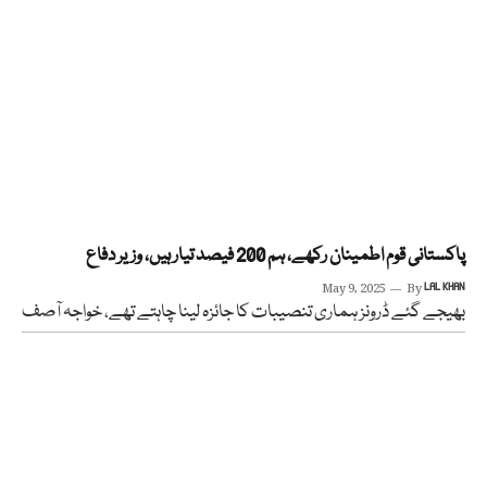
پاکستانی قوم اطمینان رکھے، ہم 200 فیصد تیار ہیں، وزیر دفاع
May 9, 2025
By
LAL KHAN
بھیجے گئے ڈرونز ہماری تنصیبات کا جائزہ لینا چاہتے تھے، خواجہ آصف