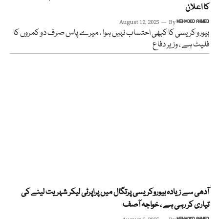
کا اعلان
August 12, 2025
By
MEHMOOD AHMED
بیورو کریسی کا کبھی احتساب نہیں ہوا ، میرے پاس صرف دو کمروں کا
فلیٹ ہے ، وزیر دفاع
آدھی سے زیادہ بیوروکریسی پرتگال میں پراپرٹی لیکر شہریت لینے کی
تیاری کر رہی ہے ، خواجہ آصف
MEHMOOD AHMED