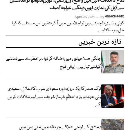
دفاع کا معاملہ آئین میں واضح ، وزیر اعلیٰ ، گورنر پختونخوا کو افغانستان
سے ڈیل کی اجازت نہیں دینگے ، خواجہ آصف
April 28, 2025
By
MEHMOOD AHMED
کوئی رائے دینا چاہتے ہیں تو اجلاسوں میں آ کر بتائیں اس مسئلے کا کیا
حل ہو سکتا ہے
تازہ ترین خبریں
جنگی صلاحیتوں میں اضافہ کر دیا ، ہر خطرے سے نمٹنے
کیلئے تیار ہیں ، ایرانی فوج
ترک صدر کا ایک روزہ دورہ سعودی عرب کا اعلان، سعودی
ولی عہد اور وزیراعظم شہباز شریف سے اہم ملاقات کریں
گے
دمشق کے نواحی علاقے جرمانہ میں منی بس میں