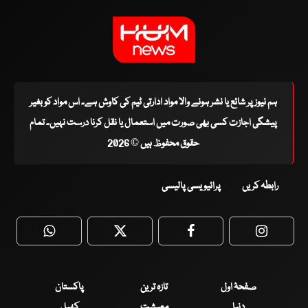
ہم نیوز پر شائع یا نشر ہونے والا مواد ادارتی ٹیم کی کاوش ہے۔ اس مواد کو بغیر
پیشگی اجازت کسی بھی صورت میں استعمال یا نقل کرنا درست نہیں۔ تمام
حقوق محفوظ ہیں © 2026
رابطہ کریں
پرائیویسی پالیسی
WhatsApp
Twitter
Facebook
Faceboo
صفحۂ اول
تازہ ترین
پاکستان
دنیا
معیشت
کھیل