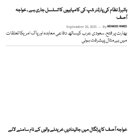
ہائبرڈ نظام کی پارٹنر شپ کی کامیابیوں کا تسلسل جاری ہے ، خواجہ
آصف
September 26, 2025
By
MEHMOOD AHMED
بھارت پر فتح، سعودی عرب کیساتھ دفاعی معاہدہ اور پاک امریکا تعلقات
میں بےمثال پیشرفت ہوئی
خواجہ آصف کا پرتگال میں جائیدادیں خریدنے والوں کے نام سامنے لانے