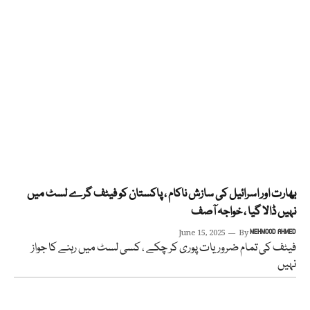
بھارت اور اسرائیل کی سازش ناکام ، پاکستان کو فیٹف گرے لسٹ میں
نہیں ڈالا گیا ، خواجہ آصف
June 15, 2025
By
MEHMOOD AHMED
فیٹف کی تمام ضروریات پوری کر چکے ، کسی لسٹ میں رہنے کا جواز
نہیں