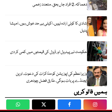
دھماکہ، 2 افراد جاں بحق، متعدد زخمی
شادی کا کوئی ارادہ نہیں، اکیلی بے حد خوش ہوں، امیشا
پٹیل
حکومت نے پیٹرول اور ڈیزل کی قیمتوں میں کمی کر دی
وزیراعظم کی اپوزیشن کو مذاکرات کی دعوت، اوپن
ایجنڈے پر بات ہوگی، طارق فضل چودھری
ہمیں فالو کریں
WhatsApp
Twitter
Facebook
Faceboo