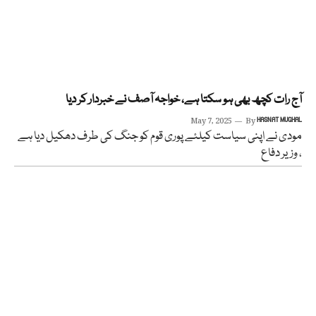
آج رات کچھ بھی ہو سکتا ہے، خواجہ آصف نے خبردار کر دیا
May 7, 2025
By
HASNAT MUGHAL
مودی نے اپنی سیاست کیلئے پوری قوم کو جنگ کی طرف دھکیل دیا ہے
، وزیر دفاع