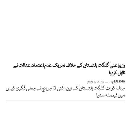
وزیراعلیٰ گلگت بلتستان کے خلاف تحریک عدم اعتماد،عدالت نے
نااہل کردیا
July 4, 2023
By
LAL KHAN
چیف کورٹ گلگت بلتستان کے تین رکنی لارجر بنچ نے جعلی ڈگری کیس
میں فیصلہ سنایا