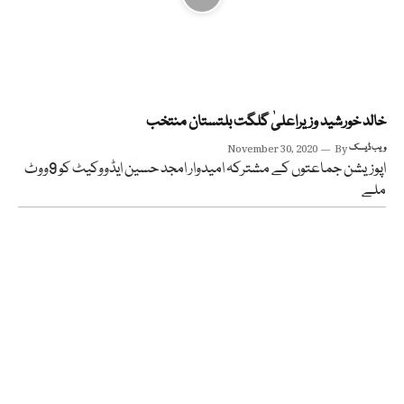
خالد خورشید وزیراعلیٰ گلگت بلتستان منتخب
ویب ڈیسک
By
November 30, 2020
اپوزیشن جماعتوں کے مشترکہ امیدوار امجد حسین ایڈووکیٹ کو 9ووٹ
ملے