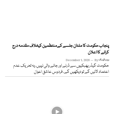
پنجاب حکومت کا ملتان جلسے کےمنتظمین کیخلاف مقدمہ درج
کرانے کا اعلان
ویب ڈیسک
By
December 1, 2020
حکومت گیڈر بھبکیوں سے ڈرنے اور جانے والی نہیں، یہ تحریک عدم
اعتماد لائیں گے تو دیکھیں گے، فردوس عاشق اعوان