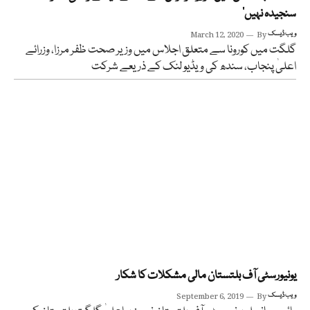
سنجیدہ نہیں‘
ویب ڈیسک
By
March 12, 2020
گلگت میں کورونا سے متعلق اجلاس میں وزیر صحت ظفر مرزا، وزرائے
اعلیٰ پنجاب، سندھ کی ویڈیو لنک کے ذریعے شرکت
یونیورسٹی آف بلتستان مالی مشکلات کا شکار
ویب ڈیسک
By
September 6, 2019