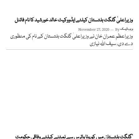
وزیراعلیٰ گلگت بلتستان کیلئے ایڈووکیٹ خالد خورشید کا نام فائنل
ویب ڈیسک
By
November 27, 2020
وزیراعظم عمران خان نے وزیراعلیٰ گلگت بلتستان کے نام کی منظوری
دے دی، سیف اللہ نیازی
’گلگت بلتستان میں کورونا وائرس سے نمٹنے کیلئے وفاقی حکومت