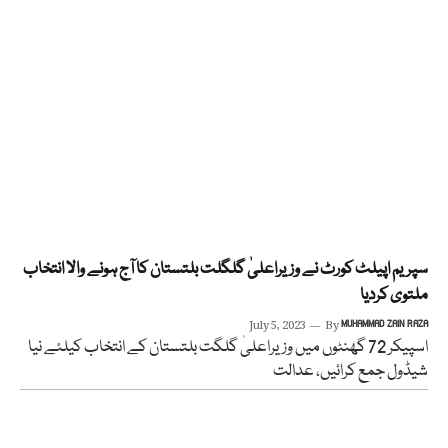
سپریم اپیلٹ کورٹ نے وزیراعلیٰ گلگلت بلتستان کا آج ہونے والا انتخاب
ملتوی کردیا
July 5, 2023
By
MUHAMMAD ZAIN RAZA
اسپیکر 72 گھنٹوں میں وزیراعلیٰ گلگت بلتستان کے انتخاب کیلئے نیا
شیڈول جمع کرائیں، عدالت