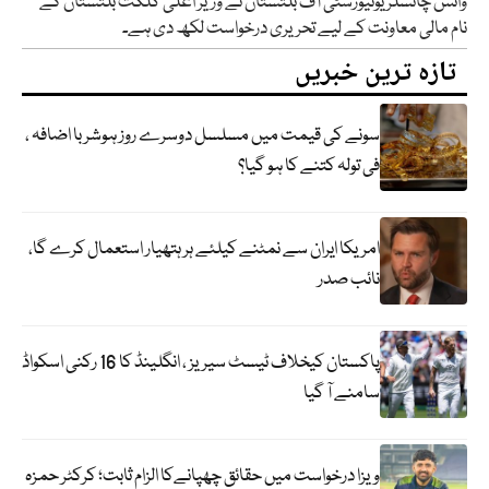
وائس چانسلر یونیورسٹی آف بلتستان نے وزیر اعلیٰ گلگت بلتستان کے
نام مالی معاونت کے لیے تحریری درخواست لکھ دی ہے۔
تازہ ترین خبریں
سونے کی قیمت میں مسلسل دوسرے روز ہوشربا اضافہ ،
فی تولہ کتنے کا ہو گیا؟
امریکا ایران سے نمٹنے کیلئے ہر ہتھیار استعمال کرے گا،
نائب صدر
پاکستان کیخلاف ٹیسٹ سیریز ، انگلینڈ کا 16 رکنی اسکواڈ
سامنے آ گیا
ویزا درخواست میں حقائق چھپانےکا الزام ثابت؛ کرکٹر حمزہ