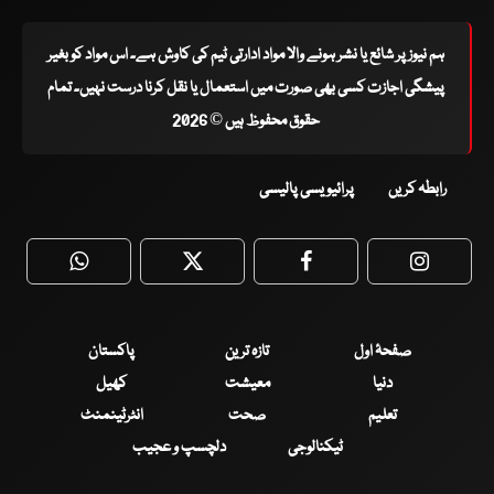
ہم نیوز پر شائع یا نشر ہونے والا مواد ادارتی ٹیم کی کاوش ہے۔ اس مواد کو بغیر
پیشگی اجازت کسی بھی صورت میں استعمال یا نقل کرنا درست نہیں۔ تمام
حقوق محفوظ ہیں © 2026
رابطہ کریں
پرائیویسی پالیسی
WhatsApp
Twitter
Facebook
Faceboo
صفحۂ اول
تازہ ترین
پاکستان
دنیا
معیشت
کھیل
تعلیم
صحت
انٹرٹینمنٹ
ٹیکنالوجی
دلچسپ و عجیب