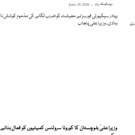
ویب ڈیسک
By
June 29, 2020
بہادر سیکیورٹی فورسز نے معیشت کو ضرب لگانے کی مذموم کوشش ناک
بنادی، وزیراعلیٰ پنجاب
دت
وزیراعلیٰ بلوچستان کا کورونا سرولنس کمیٹیوں کو فعال بنانے 