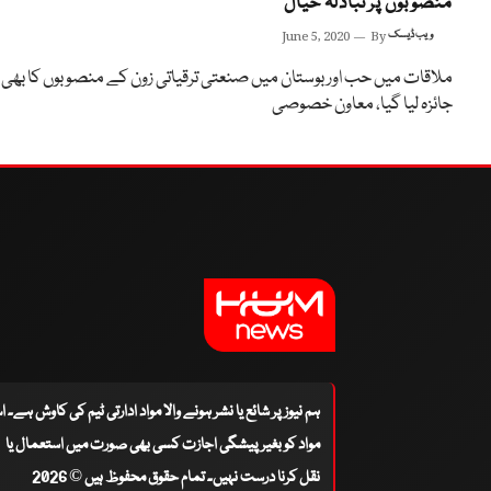
منصوبوں پر تبادلہ خیال
ویب ڈیسک
By
June 5, 2020
ملاقات میں حب اور بوستان میں صنعتی ترقیاتی زون کے منصوبوں کا بھی
جائزہ لیا گیا، معاون خصوصی
ہم نیوز پر شائع یا نشر ہونے والا مواد ادارتی ٹیم کی کاوش ہے۔ 
مواد کو بغیر پیشگی اجازت کسی بھی صورت میں استعمال یا
نقل کرنا درست نہیں۔ تمام حقوق محفوظ ہیں © 2026