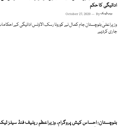
ادائیگی کا حکم
ویب ڈیسک
By
October 27, 2020
وزیراعلیٰ بلوچستان جام کمال نے کورونا رسک الاؤنس ادائیگی کے احکاما
جاری کردیے
بلوچستان: احساس کیش پروگرام، وزیراعظم ریلیف فنڈ سیلز ٹیک