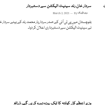
سردار خان رند سینیٹ الیکشن سے دستبردار
ویب ڈیسک
By
March 2, 2021
بلوچستان میں پی ٹی آئی کے صدر سردار یار محمد رند کے بیٹے سردار خا
نے سینیٹ الیکشن سے دستبرداری اعلان کر دیا۔
وزیر اعظم کل کوئٹہ کا ایک روزہ دورہ کریں گے، ذرائع