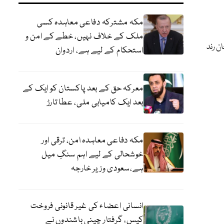
مکہ مشترکہ دفاعی معاہدہ کسی
ملک کے خلاف نہیں، خطے کے امن و
ن رند
استحکام کے لیے ہے، اردوان
معرکہ حق کے بعد پاکستان کو ایک کے
بعد ایک کامیابی ملی، عطا تارڑ
مکہ دفاعی معاہدہ امن، ترقی اور
خوشحالی کے لیے اہم سنگِ میل
ہے،سعودی وزیر خارجہ
انسانی اعضاء کی غیر قانونی فروخت
کیس، گرفتار چینی باشندوں نے