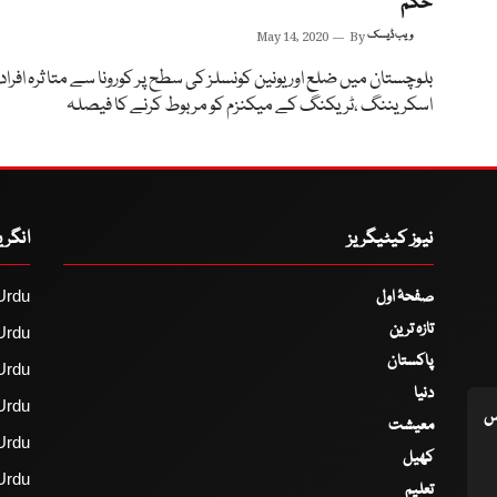
حکم
ویب ڈیسک
By
May 14, 2020
بلوچستان میں ضلع اور یونین کونسلز کی سطح پر کورونا سے متا ثرہ افراد
اسکریننگ ،ٹریکنگ کے میکنزم کو مربوط کرنے کا فیصلہ
نیوز کیٹیگریز
انگر
صفحۂ اول
Urdu
تازہ ترین
Urdu
پاکستان
Urdu
دنیا
Urdu
اس
معیشت
Urdu
کھیل
Urdu
تعلیم