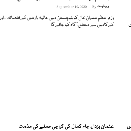
ویب ڈیسک
By
September 10, 2020
وزیراعظم عمران خان کو بلوچستان میں حالیہ بارشوں کے نقصانات اور
کے کاموں سے متعلق آگاہ کیا جائے گا
ت
س
عثمان بزدار، جام کمال کی کراچی حملے کی مذمت