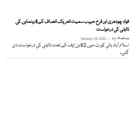
فواد چودھری اور فرخ حبیب سمیت تحریک انصاف کے4رہنماوں کی
نااہلی کی درخواست
ویب ڈیسک
By
January 10, 2022
اسلام آباد ہائی کورٹ میں 62 ون ایف کے تحت نااہلی کی درخواست دی
گئی۔