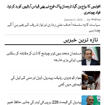
افواہوں کا رواج بن گیا، ترجمان پاک فوج نے بھی قیاس آرائیوں کو رد کر دیا،
فواد چودھری
ویب ڈیسک
By
January 5, 2022
سیاست کا یہ سلسلہ آصف علی زرداری اور نواز شریف کے بغیر ہی آگے
چلنا ہے
تازہ ترین خبریں
مسلمان متحد ہوں تو ہر چیلنج کا ڈٹ کر مقابلہ کر سکتے
ہیں، ایرانی وزیر خارجہ
عوام کو جزوی ریلیف، پیٹرول، ڈیزل اور مٹی کے تیل کی
قیمتوں میں کمی
پیٹرول کی قیمت 228 روپے فی لیٹر کی جائے، حافظ نعیم