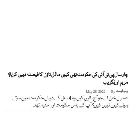
چار سال پی ٹی آئی کی حکومت تھی کیوں ماڈل ٹاؤن کا فیصلہ نہیں کرایا؟
مریم اورنگزیب
ویب ڈیسک
By
May 28, 2022
عمران خان نے جو آج باتیں کیں وہ 4 سال کے دوران حکومت میں ہوتے
ہوئےکیوں نہیں کیں؟ آپ کے پاس حکومت اور اختیار تھا۔