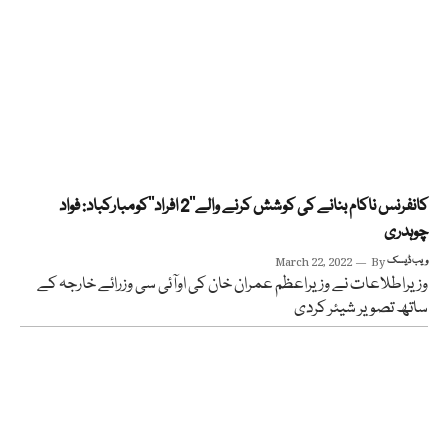
کانفرنس ناکام بنانے کی کوشش کرنے والے’’2 افراد‘‘کومبارکباد: فواد
چوہدری
ویب ڈیسک
By
March 22, 2022
وزیراطلاعات نے وزیراعظم عمران خان کی اوآئی سی وزرائے خارجہ کے
ساتھ تصویر شیئر کردی