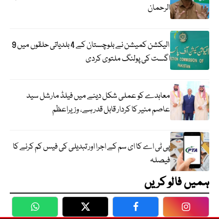
الرحمان
الیکشن کمیشن نے بلوچستان کے 4 بلدیاتی حلقوں میں 9
اگست کی پولنگ ملتوی کردی
معاہدے کو عملی شکل دینے میں فیلڈ مارشل سید
عاصم منیر کا کردار قابل قدر ہے، وزیراعظم
پی ٹی اے کا ای سم کے اجرا اور تبدیلی کی فیس کم کرنے کا
فیصلہ
ہمیں فالو کریں
WhatsApp
Twitter
Facebook
Faceboo