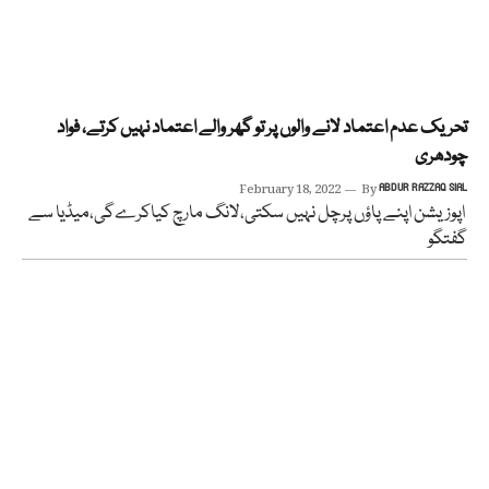
تحریک عدم اعتماد لانے والوں پر تو گھر والے اعتماد نہیں کرتے، فواد
چودھری
February 18, 2022
By
ABDUR RAZZAQ SIAL
اپوزیشن اپنے پاؤں پرچل نہیں سکتی،لانگ مارچ کیاکرےگی،میڈیا سے
گفتگو