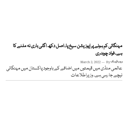
مہنگائی کم ہونے پر اپوزیشن سیخ پا، اصل دکھ اگلی باری نہ ملنے کا
ہے، فواد چوہدری
ویب ڈیسک
By
March 2, 2022
عالمی منڈی میں قیمتوں میں اضافے کے باوجود پاکستان میں مہنگائی
نیچے جا رہی ہے، وزیراطلاعات