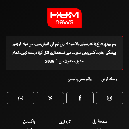
ہم نیوز پر شائع یا نشر ہونے والا مواد ادارتی ٹیم کی کاوش ہے۔ اس مواد کو بغیر
پیشگی اجازت کسی بھی صورت میں استعمال یا نقل کرنا درست نہیں۔ تمام
حقوق محفوظ ہیں © 2026
رابطہ کریں
پرائیویسی پالیسی
WhatsApp
Twitter
Facebook
Faceboo
صفحۂ اول
تازہ ترین
پاکستان