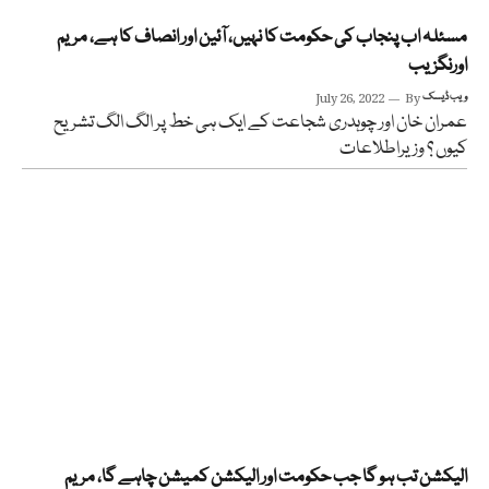
مسئلہ اب پنجاب کی حکومت کا نہیں، آئین اور انصاف کا ہے، مریم
اورنگزیب
ویب ڈیسک
By
July 26, 2022
عمران خان اور چوہدری شجاعت کے ایک ہی خط پر الگ الگ تشریح
کیوں ؟ وزیراطلاعات
الیکشن تب ہو گا جب حکومت اور الیکشن کمیشن چاہے گا، مریم