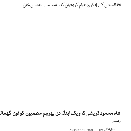
افغانستان کے 4 کروڑ عوام کو بحران کا سامنا ہے، عمران خان
شاہ محمود قریشی کا ویک اینڈ: دن بھر ہم منصبوں کو فون گھمات
رہے
عادل نظامی
By
August 21, 2021