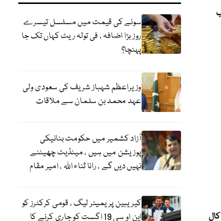
ب
سونے کی قیمت میں مسلسل تیسرے
روز بڑا اضافہ ، فی تولہ ریٹ کہاں تک جا
پہنچا؟
وزیراعظم شہباز شریف کی سعودی ولی
عہد محمد بن سلمان سے ملاقات
آزاد کشمیر میں حکومت بنانیکی
پوزیشن میں ہیں ، مینڈیٹ چھیننے
نہیں دیں گے ، رانا ثناء اللہ ، امیر مقام
کیریبین پریمیئر لیگ ، قومی کرکٹرز کو
کال
این او سی 19 اگست کو جاری کرنے کا