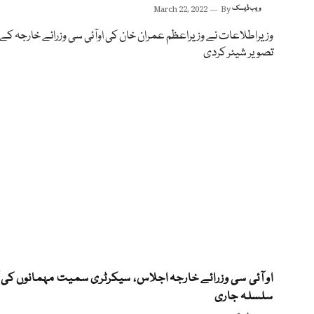
ویب ڈیسک
By
March 22, 2022
وزیراطلاعات نے وزیراعظم عمران خان کی اوآئی سی وزرائے خارجہ کے
تصویر شیئر کردی
او آئی سی وزرائے خارجہ اجلاس، سیکرٹری سمیت مہمانوں کی آ
سلسلہ جاری