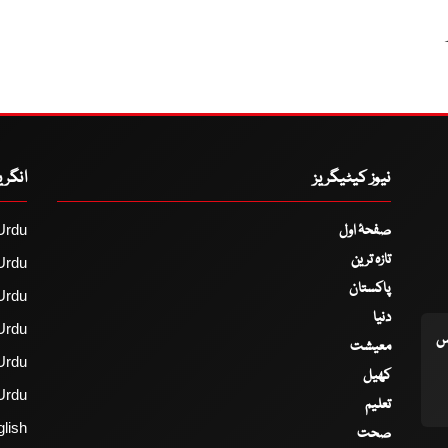
نیوز کیٹیگریز
انگر
صفحۂ اول
Urdu
تازہ ترین
Urdu
پاکستان
Urdu
دنیا
Urdu
اس
معیشت
Urdu
کھیل
Urdu
تعلیم
lish
صحت