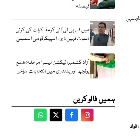
فیصلہ
دلچسپی
میں نے پی ٹی آئی کومذاکرات کی کوئی
دعوت نہیں دی، اسپیکرقومی اسمبلی
آزاد کشمیرالیکشن تیسرا مرحلہ؛ضلع
پونچھ اور پلندری میں انتخابات مؤخر
ہمیں فالو کریں
WhatsApp
Twitter
Facebook
Facebook
ومبارکباد: فواد