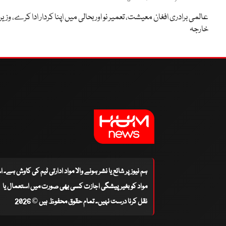
عالمی برادری افغان معیشت، تعمیر نو اور بحالی میں اپنا کردار ادا کرے، وزیر
خارجہ
ہم نیوز پر شائع یا نشر ہونے والا مواد ادارتی ٹیم کی کاوش ہے۔ 
مواد کو بغیر پیشگی اجازت کسی بھی صورت میں استعمال یا
نقل کرنا درست نہیں۔ تمام حقوق محفوظ ہیں © 2026