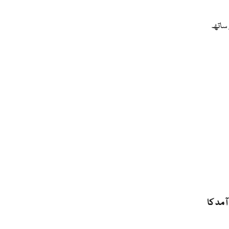
 ساتھ
مد کا