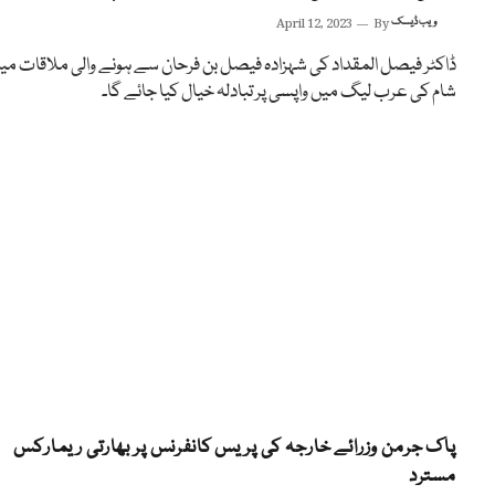
ویب ڈیسک
By
April 12, 2023
ڈاکٹر فیصل المقداد کی شہزادہ فیصل بن فرحان سے ہونے والی ملاقات می
شام کی عرب لیگ میں واپسی پر تبادلہ خیال کیا جائے گا۔
پاک جرمن وزرائے خارجہ کی پریس کانفرنس پر بھارتی ریمارکس
مسترد