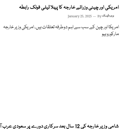
امریکی اور چینی وزرائے خارجہ کا پہلا ٹیلی فونک رابطہ
ویب ڈیسک
By
January 25, 2025
امریکا اور چین کے سب سے اہم دوطرفہ تعلقات ہیں، امریکی وزیر خارجہ
مارکوروبیو
شامی وزیر خارجہ کی 12 سال بعد سرکاری دورے پر سعودی عرب آمد