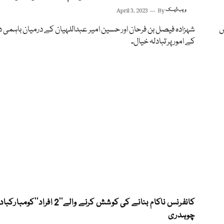
ویب ڈیسک
By
April 3, 2023
ں
شہزادہ فیصل بن فرحان اور حسین امیر عبداللہیان کے درمیان باہمی 
کے امور پر تبادلہ خیال۔
کانفرنس ناکام بنانے کی کوشش کرنے والے’’2 افراد‘‘ک
چوہدری