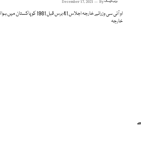
ویب ڈیسک
By
December 17, 2021
او آئی سی وزرائے خارجہ اجلاس 41 برس قبل 1981 کو پاکستا
خارجہ
ے