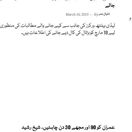
جائے
دانیال عمر
By
March 16, 2019
و
لیڈی ہیلتھ ورکرز کی جانب سے کیے جانے والے مطالبات کی منظوری
لیے 18 مارچ کو ہڑتال کی کال دیے جانے کی اطلاعات ہیں۔
عمران کو 90 اور مجھے 30 دن چاہئیں، شیخ رشید