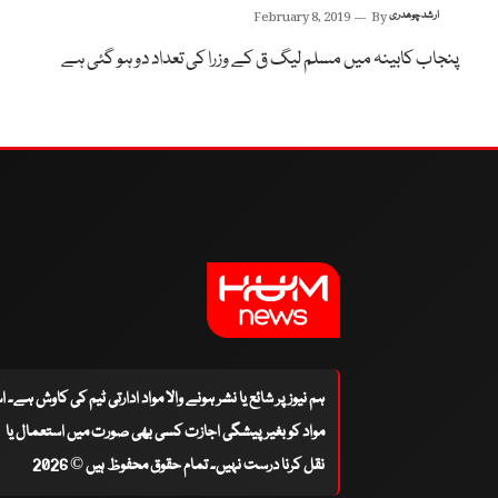
ارشد چوھدری
By
February 8, 2019
پنجاب کابینہ میں مسلم لیگ ق کے وزرا کی تعداد دو ہو گئی ہے
ہم نیوز پر شائع یا نشر ہونے والا مواد ادارتی ٹیم کی کاوش ہے۔ 
مواد کو بغیر پیشگی اجازت کسی بھی صورت میں استعمال یا
نقل کرنا درست نہیں۔ تمام حقوق محفوظ ہیں © 2026