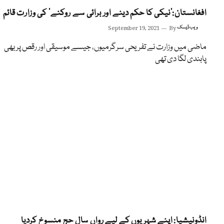
افغانستان:’نیکی کا حکم دینے اور برائی سے روکنے‘ کی وزارت قائم
ویب ڈیسک
By
September 19, 2021
ماضی میں وزارت نے تفریحی سرگرمیوں، جیسے موسیقی اور رقص پر بھی
پابندی لگا دی تھی
انڈونیشیا: اپنے شہریوں کے لیے رواں سال حج منسوخ کردیا