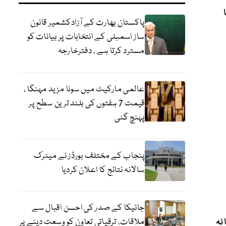
ا
پاکستان بھارت کے آزادکشمیر قانون
ساز اسمبلی کے انتخابات پر بیانات کو
مسترد کرتا ہے ، دفترخارجہ
عالمی مارکیٹ میں سونا مزید مہنگا ،
قیمت 7 ہفتوں کی بلند ترین سطح پر
پہنچ گئی
پنجاب کے مختلف بورڈز نے میٹرک
سالانہ نتائج کا اعلان کردیا
جائیکا کے صدر کی احسن اقبال سے
ملاقات، ترقیاتی تعاون کو وسعت دینے پر
نہ