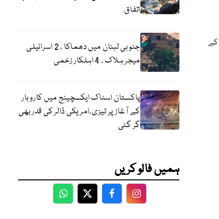
اتفاق
 کے
جنوبی لبنان میں دھماکا ، 2 اسرائیلی
میجر ہلاک ، 4 اہلکار زخمی
پاکستان اسٹاک ایکسچینج میں کاروبار
کے آغاز پر تیزی،امریکی ڈالر کی قدر بھی
گر گئی
ہمیں فالو کریں
WhatsApp
Twitter
Facebook
Facebook