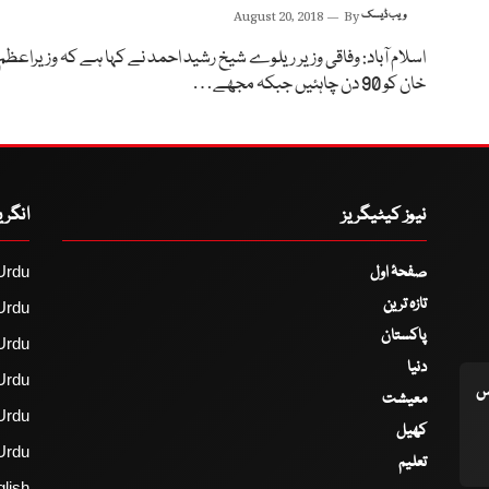
ویب ڈیسک
By
August 20, 2018
اسلام آباد: وفاقی وزیر ریلوے شیخ رشید احمد نے کہا ہے کہ وزیراعظم
خان کو 90 دن چاہئیں جبکہ مجھے…
نیوز کیٹیگریز
انگر
صفحۂ اول
Urdu
تازہ ترین
Urdu
پاکستان
Urdu
دنیا
Urdu
اس
معیشت
Urdu
کھیل
Urdu
تعلیم
lish