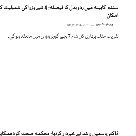
سندھ کابینہ میں ردوبدل کا فیصلہ: 4 نئے وزرا کی شمولیت ک
امکان
ویب ڈیسک
By
August 4, 2021
تقریب حلف برداری کل شام 7 بجے گورنر ہاؤس میں منعقد ہو گی۔
ڈاکٹر یاسمین راشد نے خبردار کردیا: محکمہ صحت کو دھمکایا 