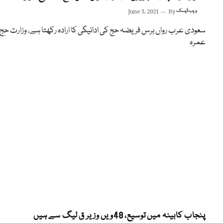
ویب ڈیسک
By
June 3, 2021
سعودی عرب رواں برس فریضہ حج کی ادائیگی کا ارادہ رکھتا ہے، وزارت حج 
عمرہ
پنجاب کابینہ میں توسیع، 48ویں وزیر ق لیگ سے ہیں