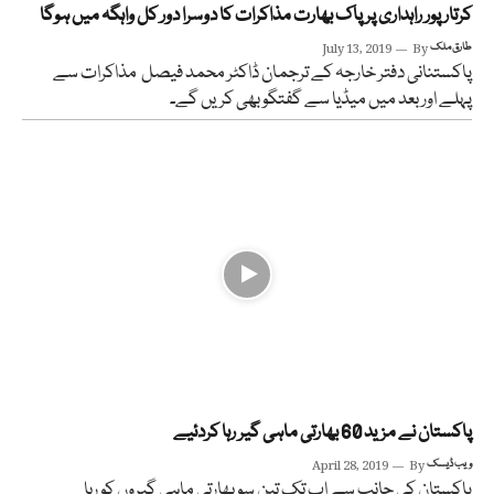
کرتار پور راہداری پر پاک بھارت مذاکرات کا دوسرا دور کل واہگہ میں ہوگا
طارق ملک
By
July 13, 2019
پاکستنانی دفتر خارجہ کے ترجمان ڈاکٹر محمد فیصل مذاکرات سے
پہلے اوربعد میں میڈیا سے گفتگو بھی کریں گے۔
پاکستان نے مزید 60 بھارتی ماہی گیر رہا کردئیے
ویب ڈیسک
By
April 28, 2019
پاکستان کی جانب سے اب تک تین سو بھارتی ماہی گیروں کو رہا