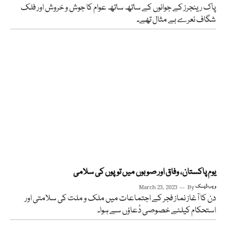
پاک رینجرز کے جوانوں کے ساتھ ساتھ عوام کا جوش و خروش اور فلک
شگاف نعرے بے مثال تھے۔
یوم پاکستان، وفاق اور صوبوں میں توپوں کی سلامی
ویب ڈیسک
By
March 23, 2023
دن کا آغاز نماز فجر کے اجتماعات میں ملک و ملت کی سلامتی اور
استحکام کیلئے خصوصی دُعاؤں سے ہوا۔