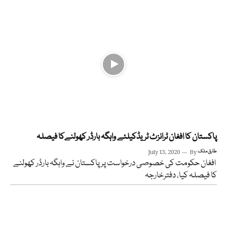
پاکستان کا افغان ٹرانزٹ ٹریڈکیلئے واہگہ بارڈر کھولنےکا فیصلہ
طارق ملک
By
July 13, 2020
افغان حکومت کی خصوصی درخواست پر پاکستان نے واہگہ بارڈر کھولنے
کا فیصلہ کیا، دفترخارجہ