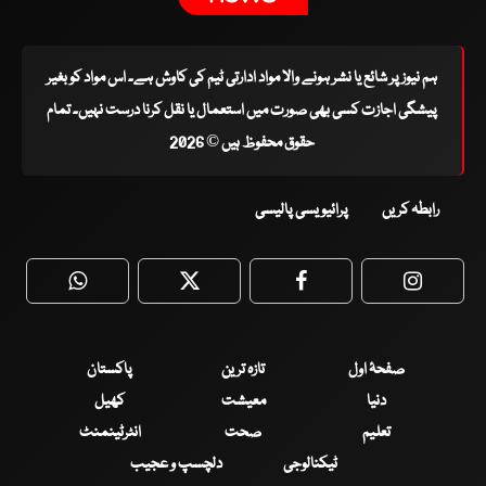
ہم نیوز پر شائع یا نشر ہونے والا مواد ادارتی ٹیم کی کاوش ہے۔ اس مواد کو بغیر
پیشگی اجازت کسی بھی صورت میں استعمال یا نقل کرنا درست نہیں۔ تمام
حقوق محفوظ ہیں © 2026
رابطہ کریں
پرائیویسی پالیسی
WhatsApp
Twitter
Facebook
Faceboo
صفحۂ اول
تازہ ترین
پاکستان
دنیا
معیشت
کھیل
تعلیم
صحت
انٹرٹینمنٹ
ٹیکنالوجی
دلچسپ و عجیب