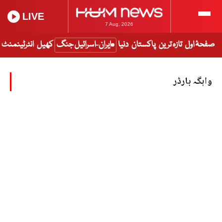
LIVE
7 Aug, 2026
صفحۂ اول
تازہ ترین
پاکستان
دنیا
ایران-اسرائیل جنگ
کھیل
انٹرٹینمنٹ
واہگہ بارڈر