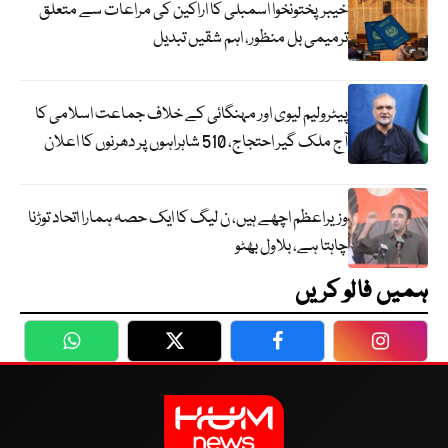
خیبرپختونخوا اسمبلی کا اراکین کی مراعات سے متعلق
ترمیمی بل منظور، اہم شقیں تبدیل
پیٹرولیم لیوی اور مہنگائی کے خلاف جماعت اسلامی کا
آج ملک گیر احتجاج، 510 شاہراہوں پر دھرنوں کا اعلان
وزیراعظم اچھے ہیں، ن لیگ کا ایک حصہ ہمارا اتحاد توڑنا
چاہتا ہے، بلاول بھٹو
ہمیں فالو کریں
WhatsApp
Twitter
Facebook
Faceboo