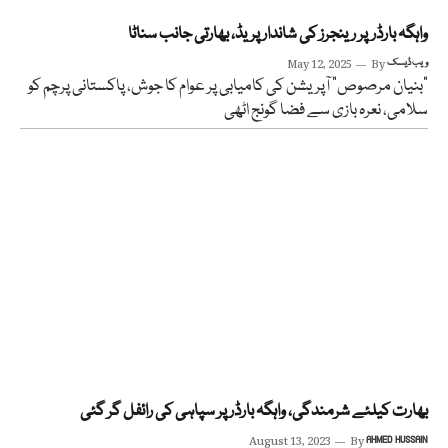
واہگہ بارڈرپر رینجرز کی شاندار پریڈ، بھارتی جانب سناٹا
ویب ڈیسک
By
May 12, 2025
“بنیان مرصوص” آپریشن کی کامیابی پر عوام کا جوش، پاکستانی پرچم کو
سلامی، نعرہ بازی سے فضا گونج اٹھی
بھارت کیلئے شرمندگی، واہگہ بارڈر پر سپاہی کی رائفل گر گئی
August 13, 2023
By
AHMED HUSSAIN