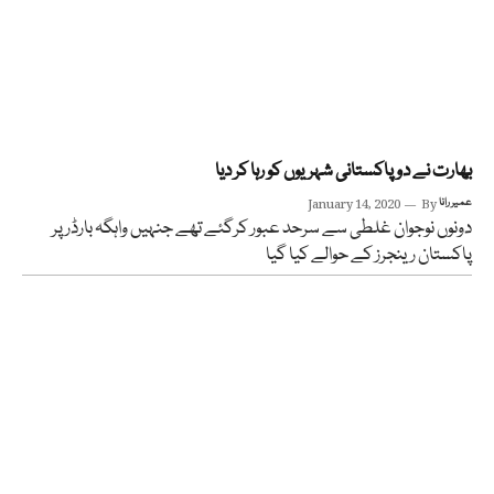
بھارت نے دو پاکستانی شہریوں کو رہا کر دیا
عمیر رانا
By
January 14, 2020
دونوں نوجوان غلطی سے سرحد عبور کرگئے تھے جنہیں واہگہ بارڈر پر
پاکستان رینجرز کے حوالے کیا گیا