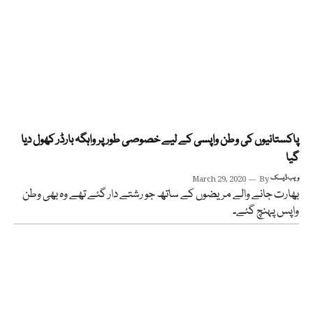
پاکستانیوں کی وطن واپسی کے لیے خصوصی طور پر واہگہ بارڈر کھول دیا
گیا
ویب ڈیسک
By
March 29, 2020
بھارت جانے والے مریضوں کے ساتھ جو رشتے دار گئے تھے وہ بھی وطن
واپس پہنچ گئے۔