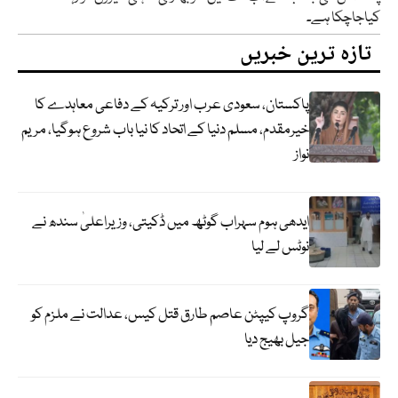
کیاجاچکا ہے۔
تازہ ترین خبریں
پاکستان، سعودی عرب اور ترکیہ کے دفاعی معاہدے کا
خیرمقدم، مسلم دنیا کے اتحاد کا نیا باب شروع ہوگیا، مریم
نواز
ایدھی ہوم سہراب گوٹھ میں ڈکیتی، وزیراعلیٰ سندھ نے
نوٹس لے لیا
گروپ کیپٹن عاصم طارق قتل کیس، عدالت نے ملزم کو
جیل بھیج دیا