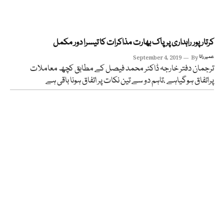
کرتار پور راہداری پر پاک بھارت مذاکرات کا تیسرا دور مکمل
عمیر رانا
By
September 4, 2019
ترجمان دفتر خارجہ ڈاکٹر محمد فیصل کے مطابق کچھ معاملات
پراتفاق ہوگیاہے ،تاہم دو سے تین نکات پر اتفاق ہونا باقی ہے