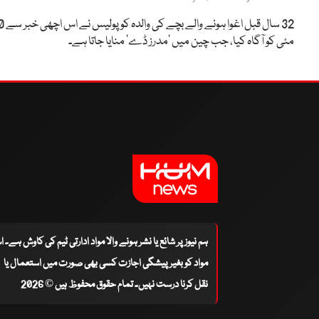
32 سال قبل اغوا ہونے والے بچ
مئی کو آگاہ کیا، جب چین میں ’مدرز ڈے‘ منایا جاتا ہے۔
ہم نیوز پر شائع یا نشر ہونے والا مواد ادارتی ٹیم کی کاوش ہے۔ 
مواد کو بغیر پیشگی اجازت کسی بھی صورت میں استعمال یا
نقل کرنا درست نہیں۔ تمام حقوق محفوظ ہیں © 2026