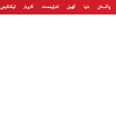
پاکستان
دنیا
کھیل
انٹرٹینمنٹ
کاروبار
ٹیکنالوجی