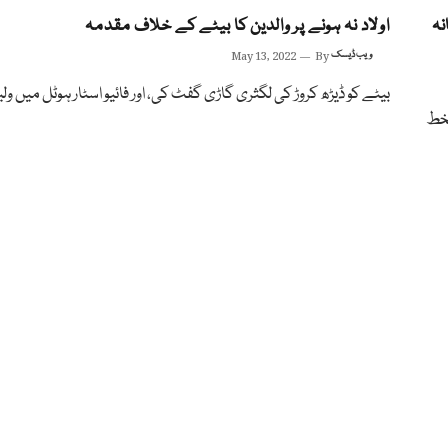
نہ
اولاد نہ ہونے پر والدین کا بیٹے کے خلاف مقدمہ
ویب ڈیسک
By
May 13, 2022
بیٹے کو ڈیڑھ کروڑ کی لگثری گاڑی گفٹ کی، اور فائیو اسٹار ہوٹل میں ولی
 کنٹرول بل 2023 پر دستخط