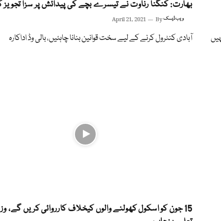
بھارت: کنگنا رناوت نے تیسرے بچے کی پیدائش پر سزا تجویز 
ویب ڈیسک
By
April 21, 2021
ہیں
آبادی کنٹرول کرنے کے لیے سخت قوانین بنانا چاہئیں، بالی وڈ اداکارہ
15 جون کو اسکول کھولنے والوں کیخلاف کارروائی کریں گے، وزی