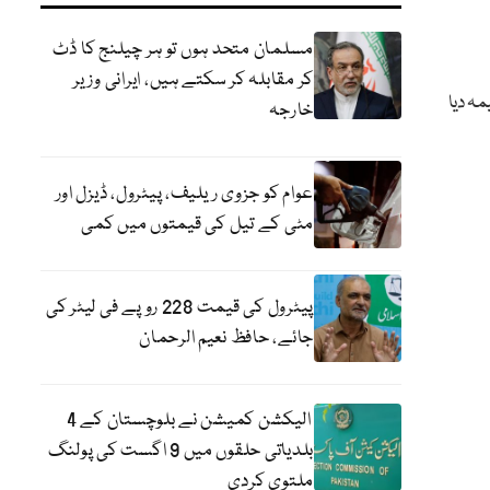
مسلمان متحد ہوں تو ہر چیلنج کا ڈٹ
کر مقابلہ کر سکتے ہیں، ایرانی وزیر
مہ دیا
خارجہ
عوام کو جزوی ریلیف، پیٹرول، ڈیزل اور
مٹی کے تیل کی قیمتوں میں کمی
پیٹرول کی قیمت 228 روپے فی لیٹر کی
جائے، حافظ نعیم الرحمان
الیکشن کمیشن نے بلوچستان کے 4
بلدیاتی حلقوں میں 9 اگست کی پولنگ
ملتوی کردی