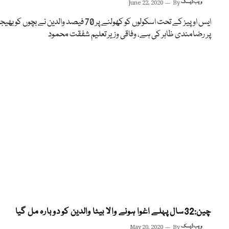
ویب ڈیسک
By
June 22, 2020
ایس او پیز کے تحت اسکولوں کو کھولنے پر 70 فیصد والدین نے بچوں کو 
پر رضامندی ظاہر کی ہے، وفاقی وزیر تعلیم شفقت محمود
چین:32سال پہلے اغوا ہونے والا بیٹا والدین کو دوبارہ مل گیا
ویب ڈیسک
By
May 20, 2020