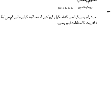
تعلیم پنجاب
ویب ڈیسک
By
June 1, 2020
بھیجنے
مراد راس نے کہا ہے کہ اسکول کھولنے کا مطالبہ کرنے والے کم ہی لوگ
اکثریت کا مطالبہ نہیں ہے۔