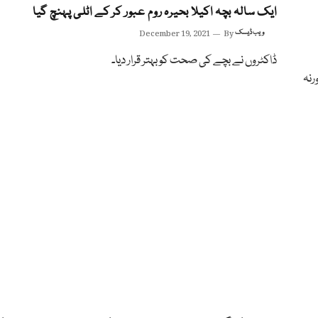
ایک سالہ بچہ اکیلا بحیرہ روم عبور کر کے اٹلی پہنچ گیا
ویب ڈیسک
By
December 19, 2021
ڈاکٹروں نے بچے کی صحت کو بہتر قرار دیا۔
و گاورنہ