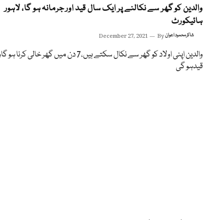
والدین کو گھر سے نکالنے پر ایک سال قید اور جرمانہ ہو گا، لاہور
ہائیکورٹ
شاکر محمود اعوان
By
December 27, 2021
والدین اپنی اولاد کو گھر سے نکال سکتے ہیں،7 دن میں گھر خالی کرنا ہ
قیدہو گی