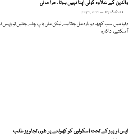
والدین کے علاوہ کوئی اپنا نہیں ہوتا، حرا مانی
ویب ڈیسک
By
July 1, 2021
دنیا میں سب کچھ دوبارہ مل جاتا ہے لیکن ماں باپ چلے جائیں تو واپس ن
آ سکتے، اداکارہ
ایس او پیز کے تحت اسکولوں کو کھولنے پر غور، تجاویز طلب