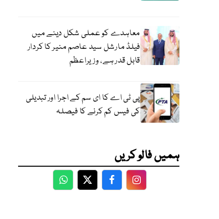
معاہدے کو عملی شکل دینے میں
فیلڈ مارشل سید عاصم منیر کا کردار
قابل قدر ہے، وزیراعظم
پی ٹی اے کا ای سم کے اجرا اور تبدیلی
کی فیس کم کرنے کا فیصلہ
ہمیں فالو کریں
WhatsApp
Twitter
Facebook
Facebook