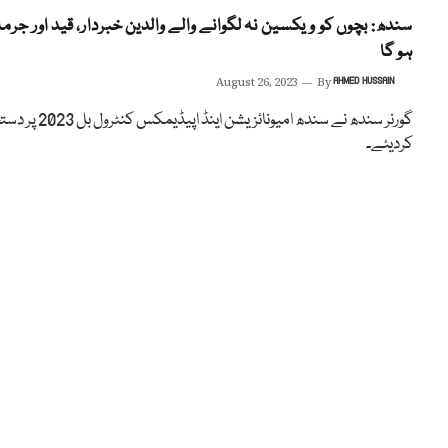
سندھ: بچوں کو ویکسین نہ لگوانے والے والدین خبردار، قید اور جرما
ہو گا
August 26, 2023
By
AHMED HUSSAIN
گورنر سندھ نے سندھ امیونائزیشن اینڈ اپیڈیمکس
کردیئے۔