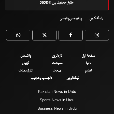
حقوق محفوظ ہیں © 2026
رابطہ کریں
پرائیویسی پالیسی
WhatsApp
Twitter
Facebook
Faceboo
صفحۂ اول
تازہ ترین
پاکستان
دنیا
معیشت
کھیل
تعلیم
صحت
انٹرٹینمنٹ
ٹیکنالوجی
دلچسپ و عجیب
Pakistan News in Urdu
Sports News in Urdu
Business News in Urdu