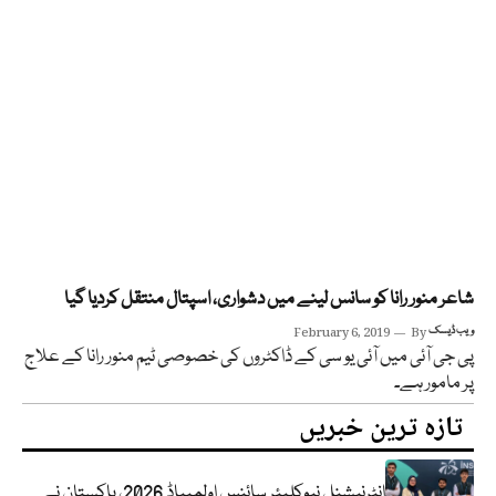
شاعر منور رانا کو سانس لینے میں دشواری، اسپتال منتقل کردیا گیا
ویب ڈیسک
By
February 6, 2019
پی جی آئی میں آئی یو سی کے ڈاکٹروں کی خصوصی ٹیم منور رانا کے علاج
پر مامور ہے۔
تازہ ترین خبریں
انٹرنیشنل نیوکلیئر سائنس اولمپیاڈ 2026، پاکستان نے