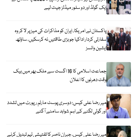
ایک گولڈ اور دو سلور میڈلز جیت لیے
پاکستان نے امریکا، ایران کو مذاکرات کی میز پر لا کر وہ
سفارتی کردار اداکیا جو بڑی طاقتیں نہ کرسکیں، ساؤتھ
ایشین وائسز
جماعت اسلامی کا 16 اگست سے ملک بھر میں بیک
وقت دھرنوں کا اعلان
میر رضا علی کیس: دوسری پوسٹ مارٹم رپورٹ میں تشدد
اور گولی لگنے کے اہم شواہد سامنے آگئے
میر رضا علی کیس، جبران ناصر کا تفتیشی ٹیم تبدیل کرنے