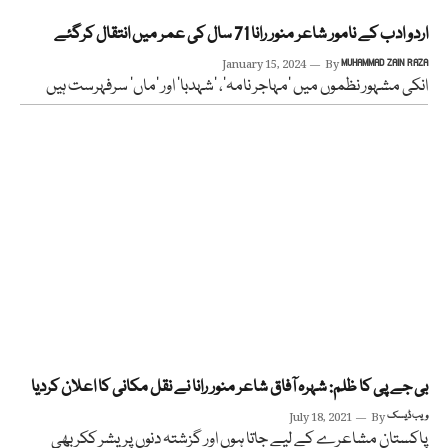
اردو ادب کے نامور شاعر منور رانا 71 سال کی عمر میں انتقال کرگئے
January 15, 2024
By
MUHAMMAD ZAIN RAZA
انکی مشہور نظموں میں ‘مہاجر نامہ’، ’شہدبا‘ اور ’ماں‘ سرفہرست ہیں
بی جے پی کا ظلم: شہرہ آفاق شاعر منور رانا نے نقل مکانی کا اعلان کردیا
ویب ڈیسک
By
July 18, 2021
پاکستان مشاعرے کے لیے جاتا ہوں اور گزشتہ دنوں پریشر ککر بھی