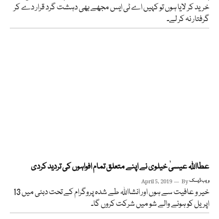
خرید کر لایا ہوں تو کہیں اے ٹی ایس مجھے بھی دہشت گرد قرار دے کر
گرفتار نہ کر لے۔
عطااللہ عیسیٰ خیلوی نے اپنے متعلق تمام افواہوں کی تردید کردی
ویب ڈیسک
By
April 5, 2019
خیر و عافیت سے ہوں اور انشااللہ طے شدہ پروگرام کے تحت دبئی میں 13
اپریل کو ہونے والے شو میں شرکت کروں گا۔