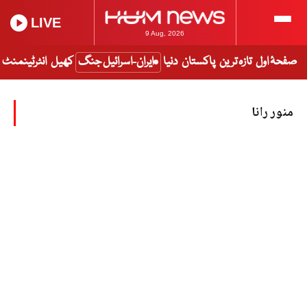
LIVE
9 Aug, 2026
صفحۂ اول
تازہ ترین
پاکستان
دنیا
ایران-اسرائیل جنگ
کھیل
انٹرٹینمنٹ
منور رانا