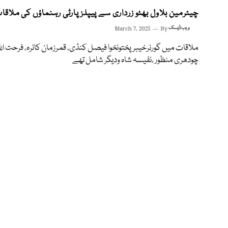
چیئرمین بلاول بھٹو زرداری سے پیپلزپارٹی رہنماؤں کی ملاقا
ویب ڈیسک
By
March 7, 2025
ملاقات میں گورنرخیبرپختونخوا فیصل کنڈی، قمرزمان کائرہ، فرحت اللہ 
چودھری منظور ،نفیسہ شاہ ودیگر شامل تھے