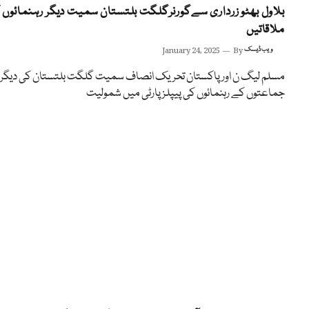
بلاول بھٹو زرداری سےگورنرگلگت بلتستان سمیت دیگر رہنمائوں 
ملاقاتیں
ویب ڈیسک
By
January 24, 2025
مسلم لیگ ن اور پاکستان تحریک انصاف سمیت گلگت بلتستان کی دیگر
جماعتوں کے رہنمائوں کی پیپلز پارٹی میں شمولیت