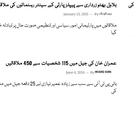
کی
بلاول بھٹو زرداری سے پیپلزپارٹی کے سینئر رہنمائوں کی ملاقا
ویب ڈیسک
By
January 22, 2025
ملاقاتوں میں پارلیمانی امور، سیاسی اور تنظیمی صورت حال پر تبادلہ خ
گیا
عمران خان کی جیل میں 115 شخصیات سے 450 ملاقاتیں
June 6, 2024
By
ARSHAD KHAN
بانی پی ٹی آئی سے سب سے زیادہ عمیر نیازی نے 25 دفع
کی