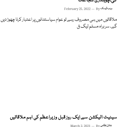
گی،چوہدری شجاعت
ویب ڈیسک
By
February 25, 2022
ملاقاتوں میں ہی مصروف رہے تو عوام سیاستدانوں پر اعتبار کرنا چھوڑ دیں
گے، سربراہ مسلم لیگ ق
سینیٹ الیکشن سے ایک روز قبل وزیراعظم کی اہم ملاقاتیں
عادل نظامی
By
March 2, 2021