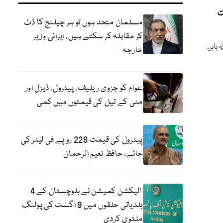
ت
مسلمان متحد ہوں تو ہر چیلنج کا ڈٹ
کر مقابلہ کر سکتے ہیں، ایرانی وزیر
بابر،
خارجہ
عوام کو جزوی ریلیف، پیٹرول، ڈیزل اور
مٹی کے تیل کی قیمتوں میں کمی
پیٹرول کی قیمت 228 روپے فی لیٹر کی
جائے، حافظ نعیم الرحمان
الیکشن کمیشن نے بلوچستان کے 4
بلدیاتی حلقوں میں 9 اگست کی پولنگ
ملتوی کردی