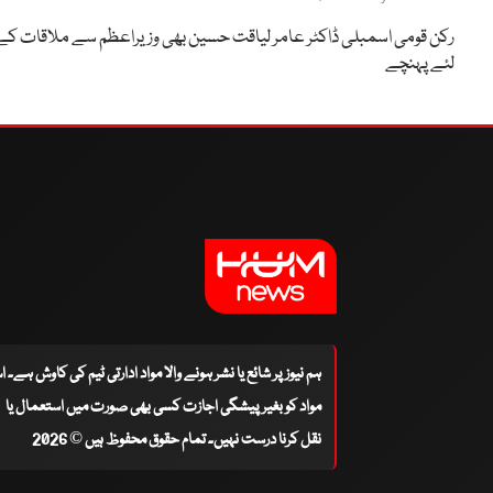
رکن قومی اسمبلی ڈاکٹر عامر لیاقت حسین بھی وزیراعظم سے ملاقات کے
لئے پہنچے
ہم نیوز پر شائع یا نشر ہونے والا مواد ادارتی ٹیم کی کاوش ہے۔ 
مواد کو بغیر پیشگی اجازت کسی بھی صورت میں استعمال یا
نقل کرنا درست نہیں۔ تمام حقوق محفوظ ہیں © 2026