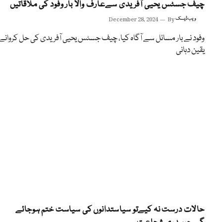
چیف جسٹس یحیی آفریدی سےعارف والا بار وفود کی ملاقاتیں
ویب ڈیسک
By
December 28, 2024
وفود نے بار مسائل سے آگاہ کیا، چیف جسٹس یحیی آفریدی کی حل کروانے
یقین دہانی
حالات درست نہ کیےتو سیاستدانوں کی سیاست ختم ہوجائے