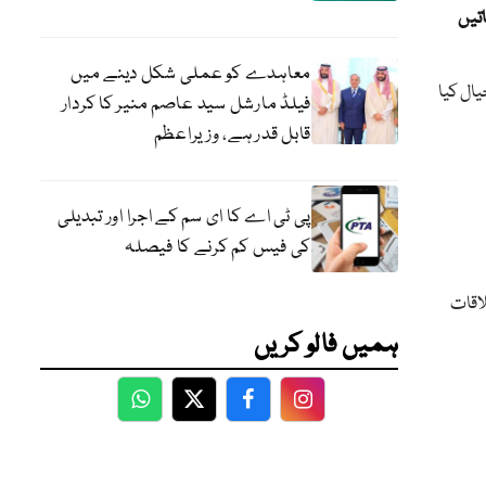
تیں
معاہدے کو عملی شکل دینے میں
یال کیا
فیلڈ مارشل سید عاصم منیر کا کردار
قابل قدر ہے، وزیراعظم
پی ٹی اے کا ای سم کے اجرا اور تبدیلی
کی فیس کم کرنے کا فیصلہ
ہ جیل میں ملاقات
ہمیں فالو کریں
WhatsApp
Twitter
Facebook
Facebook