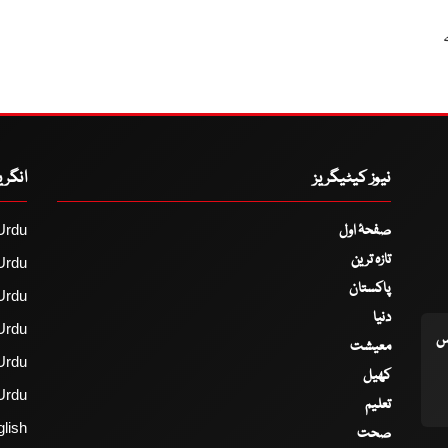
نیوز کیٹیگریز
انگر
صفحۂ اول
Urdu
تازہ ترین
Urdu
پاکستان
Urdu
دنیا
Urdu
اس
معیشت
Urdu
کھیل
Urdu
تعلیم
lish
صحت