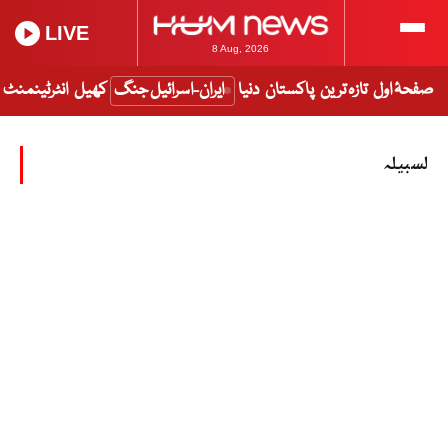
LIVE
8 Aug, 2026
صفحۂ اول
تازہ ترین
پاکستان
دنیا
ایران-اسرائیل جنگ
کھیل
انٹرٹینمنٹ
لسبیلہ