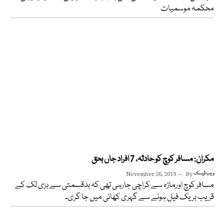
محکمہ موسمیات
مکران: مسافر کوچ کو حادثہ، 7 افراد جاں بحق
ویب ڈیسک
By
November 26, 2019
مسافر کوچ اورماڑہ سے کراچی جارہی تھی کہ بدقسمتی سے بزی لک کے
قریب بریک فیل ہونے سے گہری کھائی میں جا گری۔