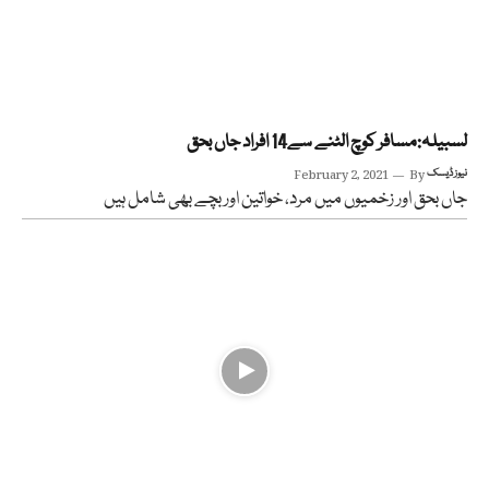
لسبیلہ:مسافر کوچ الٹنے سے14 افراد جاں بحق
نیوز ڈیسک
By
February 2, 2021
جاں بحق اور زخمیوں میں مرد، خواتین اور بچے بھی شامل ہیں