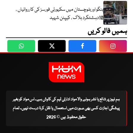
ہنگو اور بلوچستان میں سکیورٹی فورسز کی کارروائیاں ،
10دہشتگرد ہلاک ، کیپٹن شہید
ہمیں فالو کریں
WhatsApp
Twitter
Facebook
Faceboo
ہم نیوز پر شائع یا نشر ہونے والا مواد ادارتی ٹیم کی کاوش ہے۔ اس مواد کو بغیر
پیشگی اجازت کسی بھی صورت میں استعمال یا نقل کرنا درست نہیں۔ تمام
حقوق محفوظ ہیں © 2026