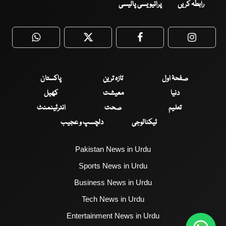
رابطہ کریں
پرائیویسی پالیسی
WhatsApp
Twitter
Facebook
Faceboo
صفحۂ اول
تازہ ترین
پاکستان
دنیا
معیشت
کھیل
تعلیم
صحت
انٹرٹینمنٹ
ٹیکنالوجی
دلچسپ و عجیب
Pakistan News in Urdu
Sports News in Urdu
Business News in Urdu
Tech News in Urdu
Entertainment News in Urdu