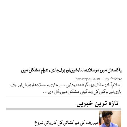
پاکستان میں موسلادھاربارشیں اور برف باری ، عوام مشکل میں
ویب ڈیسک
By
February 21, 2019
اسلام آباد: ملک بھر گزشتہ دودنوں سے جاری موسلادھار بارش اور برف
باری نے لوگوں کی زندگیاں مشکل میں ڈال دی…
تازہ ترین خبریں
میر رضا کی قبر کشائی کی کارروائی شروع