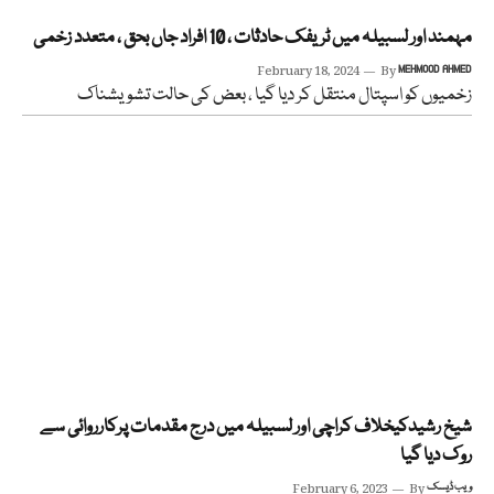
مہمند اور لسبیلہ میں ٹریفک حادثات ، 10 افراد جاں بحق ، متعدد زخمی
February 18, 2024
By
MEHMOOD AHMED
زخمیوں کو اسپتال منتقل کر دیا گیا ، بعض کی حالت تشویشناک
شیخ رشیدکیخلاف کراچی اور لسبیلہ میں درج مقدمات پرکارروائی سے
روک دیا گیا
ویب ڈیسک
By
February 6, 2023