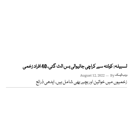
لسبیلہ: کوئٹہ سے کراچی جانیوالی بس الٹ گئی، 40 افراد زخمی
ویب ڈیسک
By
August 12, 2022
زخمیوں میں خواتین اور بچے بھی شامل ہیں، ایدھی ذرائع