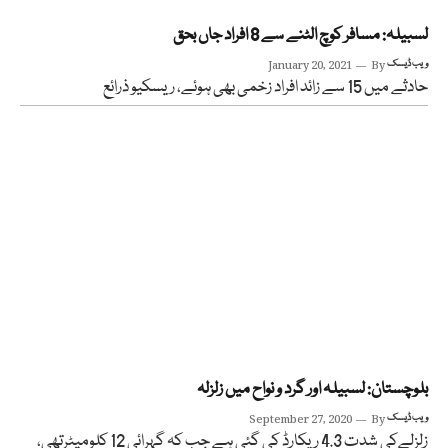
لسبیلہ: مسافر کوچ الٹنے سے 8 افراد جاں بحق
ویب ڈیسک
By
January 20, 2021
حادثے میں 15 سے زائد افراد زخمی بھی ہوئے، ریسکیو ذرائع
بلوچستان: لسبیلہ اور گرد و نواح میں زلزلہ
ویب ڈیسک
By
September 27, 2020
زلزلےکی شدت 4.3 ریکارڈ کی گئی ہے جب کہ گہرائی 12 کلومیٹرتھی،