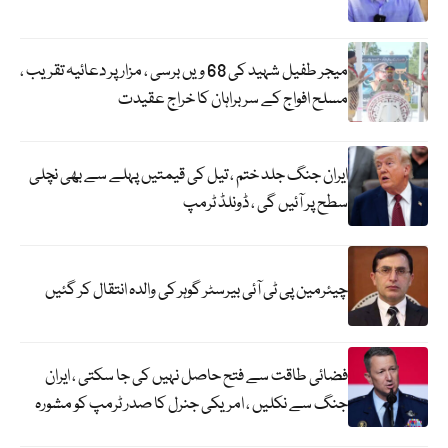
میجر طفیل شہید کی 68 ویں برسی ، مزار پر دعائیہ تقریب ،
مسلح افواج کے سربراہان کا خراج عقیدت
ایران جنگ جلد ختم ، تیل کی قیمتیں پہلے سے بھی نچلی
سطح پر آئیں گی ، ڈونلڈ ٹرمپ
چیئرمین پی ٹی آئی بیرسٹر گوہر کی والدہ انتقال کر گئیں
فضائی طاقت سے فتح حاصل نہیں کی جا سکتی ، ایران
جنگ سے نکلیں ، امریکی جنرل کا صدر ٹرمپ کو مشورہ