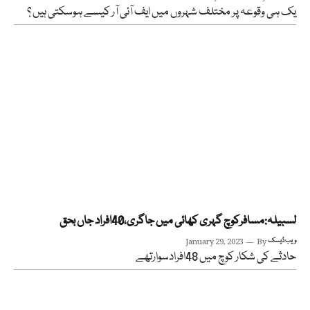
یک ہی وقوعہ پر مختلف شہروں میں ایف آئی آر کیسے ہوسکتی ہیں ؟
لسبیلہ:مسافرکوچ گہری کھائی میں جاگری،40افراد جاں بحق
ویب ڈیسک
By
January 29, 2023
حادثے کی شکار کوچ میں 48افرادسوارتھے