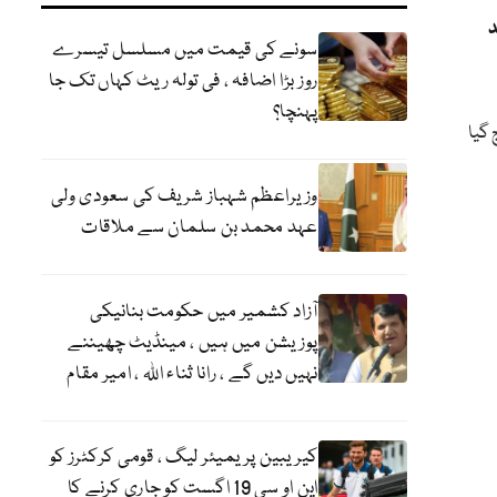
د
سونے کی قیمت میں مسلسل تیسرے
روز بڑا اضافہ ، فی تولہ ریٹ کہاں تک جا
پہنچا؟
 گیا
وزیراعظم شہباز شریف کی سعودی ولی
عہد محمد بن سلمان سے ملاقات
آزاد کشمیر میں حکومت بنانیکی
پوزیشن میں ہیں ، مینڈیٹ چھیننے
نہیں دیں گے ، رانا ثناء اللہ ، امیر مقام
کیریبین پریمیئر لیگ ، قومی کرکٹرز کو
این او سی 19 اگست کو جاری کرنے کا