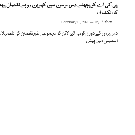
پی آئی اے کو پچھلے دس برسوں میں کھربوں روپے نقصان پہن
کا انکشاف
ویب ڈیسک
By
February 13, 2020
دس برس کے دوران قومی ائیر لائن کو مجموعی طور نقصان کی تفصیلا
اسمبلی میں پیش