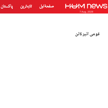
صفحۂ اول
تازہ ترین
پاکستان
7 Aug, 2026
قومی ائیر لائن