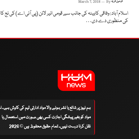
فرحین فرید
By
March 7, 2018
اسلام آباد: وفاقی کابینہ کی جانب سے قومی ائیر لائن (پی آئی اے) کی نج کا
کی منظوری دے دی…
ہم نیوز پر شائع یا نشر ہونے والا مواد ادارتی ٹیم کی کاوش ہے۔ 
مواد کو بغیر پیشگی اجازت کسی بھی صورت میں استعمال یا
نقل کرنا درست نہیں۔ تمام حقوق محفوظ ہیں © 2026