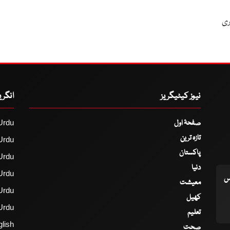
ری
نیوز کیٹیگریز
انگر
صفحۂ اول
Urdu
تازہ ترین
Urdu
پاکستان
Urdu
دنیا
Urdu
اس
معیشت
Urdu
کھیل
Urdu
تعلیم
lish
صحت