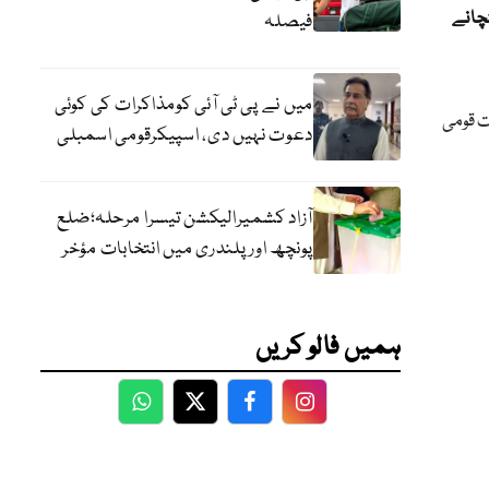
چانے
فیصلہ
میں نے پی ٹی آئی کومذاکرات کی کوئی
ت قومی
دعوت نہیں دی، اسپیکرقومی اسمبلی
آزاد کشمیرالیکشن تیسرا مرحلہ؛ضلع
پونچھ اور پلندری میں انتخابات مؤخر
ہمیں فالو کریں
WhatsApp
Twitter
Facebook
Facebook