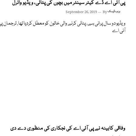
پی آئی اے ڈے کیئر سینٹر میں بچوں کی پٹائی، ویڈیو وائرل
ویب ڈیسک
By
September 26, 2019
ویڈیو دو سال پرانی ہے، پٹائی کرنے والی خاتون کو معطل کردیا تھا, ترجمان پ
آئی اے
وفاقی کابینہ نے پی آئی اے کی نجکاری کی منظوری دے دی