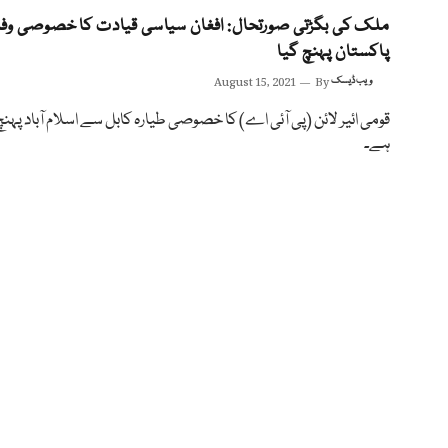
ملک کی بگڑتی صورتحال: افغان سیاسی قیادت کا خصوصی وف
پاکستان پہنچ گیا
ویب ڈیسک
By
August 15, 2021
قومی ائیر لائن (پی آئی اے) کا خصوصی طیارہ کابل سے اسلام آباد پہنچ
ہے۔