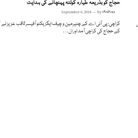
حجاج کو بذریعہ طیارہ کوئٹہ پہنچانے کی ہدایت
ویب ڈیسک
By
September 6, 2018
ی
کراچی: پی آئی اے کے چئیرمین و چیف ایگزیکٹو آفیسر ثاقب عزیز نے ک
کے حجاج کی کراچی آمد اور ان…