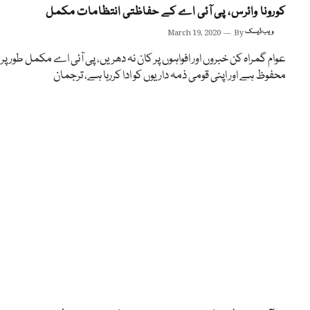
کورونا وائرس، پی آئی اے کے حفاظتی انتظامات مکمل
ویب ڈیسک
By
March 19, 2020
عوام گمراہ کن خبروں اور افواہوں پر کان نہ دھریں، پی آئی اے مکمل طور پر
محفوظ ہے اور اپنی قومی ذمہ داریوں کو ادا کررہا ہے، ترجمان