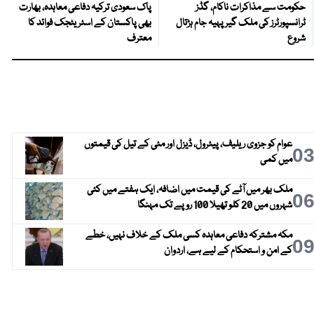
حکومت سے مذاکرات ناکام، گڈز
پاک سعودی ترکیہ دفاعی معاہدہ، بھارت
ٹرانسپورٹرز کی ملک گیر پہیہ جام ہڑتال
بھی پاکستان کے اسٹریٹجک فوائد کا
شروع
معترف
عوام کو جزوی ریلیف، پیٹرول، ڈیزل اور مٹی کے تیل کی قیمتوں
0
میں کمی
ملک بھر میں آٹے کی قیمت میں اضافہ، ایک ہفتے میں کئی
0
شہروں میں 20 کلو تھیلا 100 روپے تک مہنگا
مکہ مشترکہ دفاعی معاہدہ کسی ملک کے خلاف نہیں، خطے
0
کے امن و استحکام کے لیے ہے، اردوان