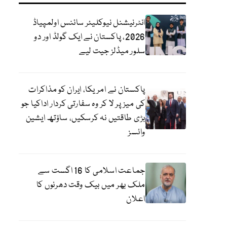
انٹرنیشنل نیوکلیئر سائنس اولمپیاڈ
2026، پاکستان نے ایک گولڈ اور دو
سلور میڈلز جیت لیے
پاکستان نے امریکا، ایران کو مذاکرات
کی میز پر لا کر وہ سفارتی کردار اداکیا جو
بڑی طاقتیں نہ کرسکیں، ساؤتھ ایشین
وائسز
جماعت اسلامی کا 16 اگست سے
ملک بھر میں بیک وقت دھرنوں کا
اعلان