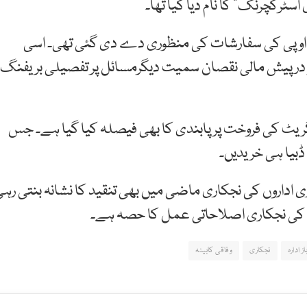
سٹرکچرنگ” کا نام دیا گیا تھا۔
اس میں سی سی او پی کی سفارشات کی منظوری دے دی گئی تھی۔ اسی
 کو درپیش مالی نقصان سمیت دیگرمسائل پر تفصیلی بریفنگ
یٹ کی فروخت پر پابندی کا بھی فیصلہ کیا گیا ہے۔ جس
 ڈبیا ہی خریدیں۔
داروں کی نجکاری ماضی میں بھی تنقید کا نشانہ بنتی رہ
وں کی نجکاری اصلاحاتی عمل کا حصہ ہے۔
ز ادارہ
نجکاری
وفاقی کابینہ