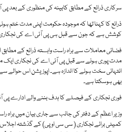
سرکاری ذرائع کے مطابق کابینہ کی منظوری کے بعد پی آ
ذرائع کا کہنا تھا کہ موجودہ حکومت اپنی مدت ختم ہو
کوشش ہے کہ جون سے قبل ہی پی آئی اے کی نجکاری کا
فضائی معاملات سے براہ راست وابستہ ذرائع کے مطابق
مدت پوری ہونے سے قبل پی آئی اے کی نجکاری ایک 
انتہائی سخت ہونے کا اندازہ ہے۔ اپوزیشن اس حوالے
بھی ہوسکتا ہے۔
فوری نجکاری کے فیصلے کا ہدف بننے والے ادارے پی آئی اے کا خسارہ 100 ارب رو
وزیر اعظم کے دفتر کی جانب سے جاری بیان میں براہ راس