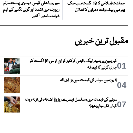
میر رضا علی کیس: دوسری پوسٹ مارٹم
جماعت اسلامی کا 16 اگست سے ملک
رپورٹ میں تشدد اور گولی لگنے کے اہم
بھر میں بیک وقت دھرنوں کا اعلان
شواہد سامنے آگئے
مقبول ترین خبریں
کیریبین پریمیئر لیگ ، قومی کرکٹرز کو این او سی 19 اگست کو
01
جاری کرنے کا فیصلہ
4 روز میں سونے کی قیمت میں بڑا اضافہ
04
سونے کی قیمت میں مسلسل تیسرے روز بڑا اضافہ ، فی تولہ ریٹ
07
کہاں تک جا پہنچا؟