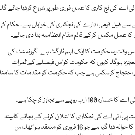
ئی اے کی نج کاری کا عمل فوری طور پر شروع کردیا جائے گا۔
نے سے قبل قومی ادارے کی نجکاری کی خواہاں ہے۔ حکام کی
 عمل مکمل کرکے قائم مقام انتظامیہ بنا دی جائے۔
 اس وقت یہ حکومت کا ایک اہم ٹارگٹ ہے۔ گورنمنٹ کی
معجزہ ہوگا۔ کیوں کہ حکومت کواس فیصلے کے ثمرات
 سے احتجاج کرسکتی ہے جب کہ حکومت کو مقدمات کا سامنا
پے سے تجاوز کر چکا ہے۔
ت پی آئی اے کی نجکاری کا اعلان کرنے کے بجائے کابینہ
کمیٹی برائے نجکاری ( سی سی او پی) کے گذشتہ اجلاس کا حوالہ دیا گیا ہے جو 16 فروری کو منعقد ہوا تھا۔ اس