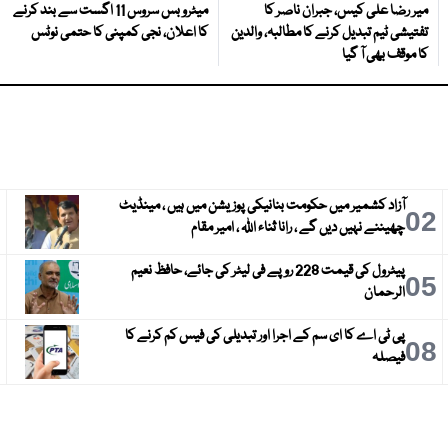
میر رضا علی کیس، جبران ناصر کا
میٹرو بس سروس 11 اگست سے بند کرنے
تفتیشی ٹیم تبدیل کرنے کا مطالبہ، والدین
کا اعلان، نجی کمپنی کا حتمی نوٹس
کا موقف بھی آ گیا
آزاد کشمیر میں حکومت بنانیکی پوزیشن میں ہیں ، مینڈیٹ
3
02
چھیننے نہیں دیں گے ، رانا ثناء اللہ ، امیر مقام
پیٹرول کی قیمت 228 روپے فی لیٹر کی جائے، حافظ نعیم
6
05
الرحمان
پی ٹی اے کا ای سم کے اجرا اور تبدیلی کی فیس کم کرنے کا
9
08
فیصلہ