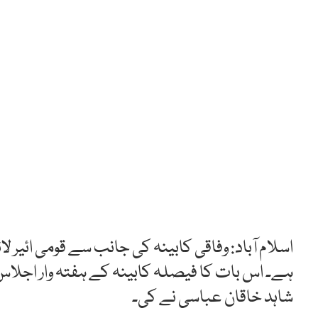
اسلام آباد: وفاقی کابینہ کی جانب سے قومی ائیر
ہے۔ اس بات کا فیصلہ کابینہ کے ہفتہ وار اجلاس
شاہد خاقان عباسی نے کی۔