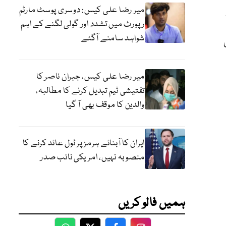
میر رضا علی کیس: دوسری پوسٹ مارٹم
رپورٹ میں تشدد اور گولی لگنے کے اہم
شواہد سامنے آگئے
میر رضا علی کیس، جبران ناصر کا
تفتیشی ٹیم تبدیل کرنے کا مطالبہ،
والدین کا موقف بھی آ گیا
ایران کا آبنائے ہرمز پر ٹول عائد کرنے کا
منصوبہ نہیں، امریکی نائب صدر
ہمیں فالو کریں