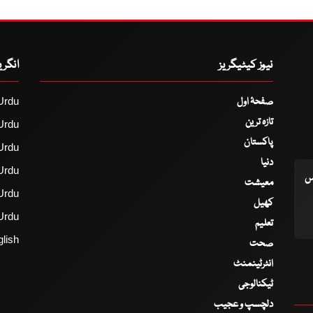
نیوز کیٹیگریز
انگر
صفحۂ اول
Urdu
تازہ ترین
Urdu
پاکستان
Urdu
دنیا
Urdu
اس
معیشت
Urdu
کھیل
Urdu
تعلیم
lish
صحت
انٹرٹینمنٹ
ٹیکنالوجی
دلچسپ و عجیب