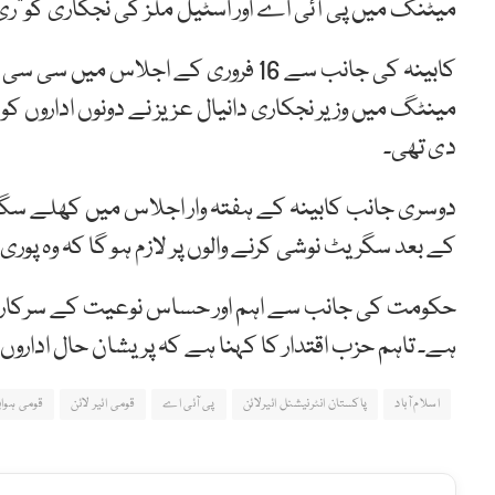
میٹنگ میں پی آئی اے اور اسٹیل ملز کی نجکاری کو”ری ا
کابینہ کی جانب سے 16 فروری کے اجل
مینٹگ میں وزیر نجکاری دانیال عزیز نے دونوں اداروں
دی تھی۔
دوسری جانب کابینہ کے ہفتہ وار اجلاس میں کھلے سگر
کے بعد سگریٹ نوشی کرنے والوں پر لازم ہو گا کہ وہ پوری
حکومت کی جانب سے اہم اور حساس نوعیت کے سرکاری ا
ہے۔ تاہم حزب اقتدار کا کہنا ہے کہ پریشان حال ادار
اسلام آباد
پاکستان انٹرنیشنل ائیرلائن
پی آئی اے
قومی ائیر لائن
قومی ہوابا