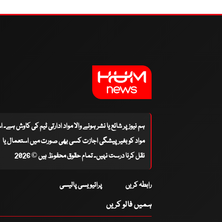
ہم نیوز پر شائع یا نشر ہونے والا مواد ادارتی ٹیم کی کاوش ہے۔ 
مواد کو بغیر پیشگی اجازت کسی بھی صورت میں استعمال یا
نقل کرنا درست نہیں۔ تمام حقوق محفوظ ہیں © 2026
رابطہ کریں
پرائیویسی پالیسی
ہمیں فالو کریں