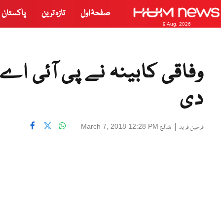
صفحۂ اول
تازہ ترین
پاکستان
9 Aug, 2026
وفاقی کابینہ نے پی آئی 
دی
|
شائع
March 7, 2018 12:28 PM
فرحین فرید